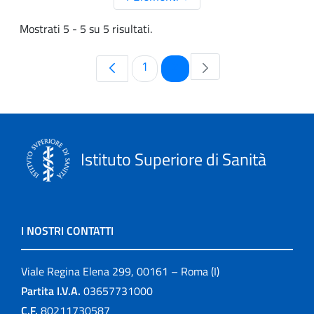
Mostrati 5 - 5 su 5 risultati.
Pagina
Pagina
1
2
Istituto Superiore di Sanità
I NOSTRI CONTATTI
Viale Regina Elena 299, 00161 – Roma (I)
Partita I.V.A.
03657731000
C.F.
80211730587