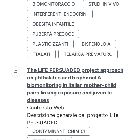
BIOMONITORAGGIO
STUDI IN VIVO
INTERFERENTI ENDOCRINI
OBESITÀ INFANTILE
PUBERTÀ PRECOCE
PLASTICIZZANTI
BISFENOLO A
FTALATI
TELARCA PREMATURO
The LIFE PERSUADED project approach
on phthalates and bisphenol A
biomonitoring in Italian mother-child
pairs linking exposure and juvenile
diseases
Contenuto Web
Descrizione generale del progetto Life
PERSUADED
CONTAMINANTI CHIMICI