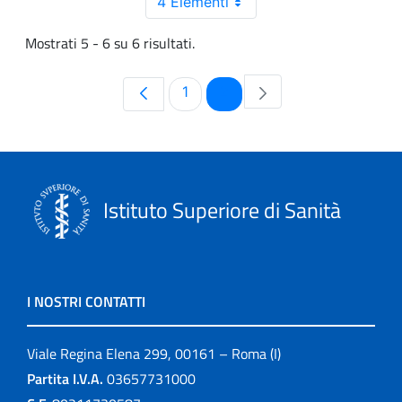
4 Elementi
Mostrati 5 - 6 su 6 risultati.
Pagina
Pagina
1
2
Istituto Superiore di Sanità
I NOSTRI CONTATTI
Viale Regina Elena 299, 00161 – Roma (I)
Partita I.V.A.
03657731000