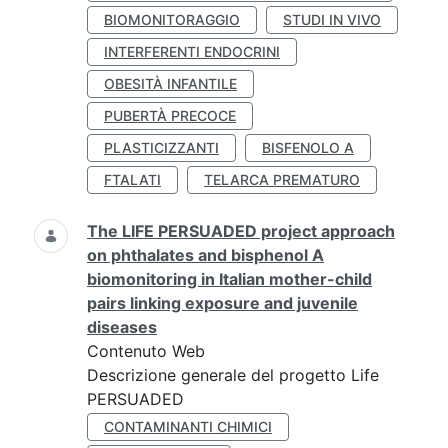
BIOMONITORAGGIO
STUDI IN VIVO
INTERFERENTI ENDOCRINI
OBESITÀ INFANTILE
PUBERTÀ PRECOCE
PLASTICIZZANTI
BISFENOLO A
FTALATI
TELARCA PREMATURO
The LIFE PERSUADED project approach
on phthalates and bisphenol A
biomonitoring in Italian mother-child
pairs linking exposure and juvenile
diseases
Contenuto Web
Descrizione generale del progetto Life
PERSUADED
CONTAMINANTI CHIMICI