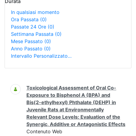
Durata
In qualsiasi momento
Ora Passata
(0)
Passate 24 Ore
(0)
Settimana Passata
(0)
Mese Passato
(0)
Anno Passato
(0)
Intervallo Personalizzato…
Ricerca
Toxicological Assessment of Oral Co-
Exposure to Bisphenol A (BPA) and
Bis(2-ethylhexyl) Phthalate (DEHP) in
Juvenile Rats at Environmentally
Relevant Dose Levels: Evaluation of the
Synergic, Additive or Antagonistic Effects
Contenuto Web