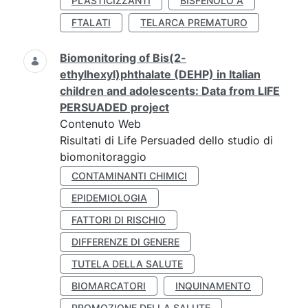
PLASTICIZZANTI
BISFENOLO A
FTALATI
TELARCA PREMATURO
Biomonitoring of Bis(2-
ethylhexyl)phthalate (DEHP) in Italian
children and adolescents: Data from LIFE
PERSUADED project
Contenuto Web
Risultati di Life Persuaded dello studio di
biomonitoraggio
CONTAMINANTI CHIMICI
EPIDEMIOLOGIA
FATTORI DI RISCHIO
DIFFERENZE DI GENERE
TUTELA DELLA SALUTE
BIOMARCATORI
INQUINAMENTO
PROMOZIONE DELLA SALUTE