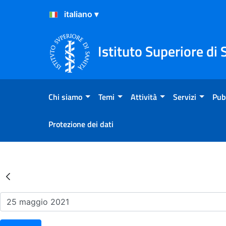
Salta al Contenuto
Salta al Footer
Istituto Superiore di 
Chi siamo
Temi
Attività
Servizi
Pub
Protezione dei dati
Risultati della Ricerca - Ev