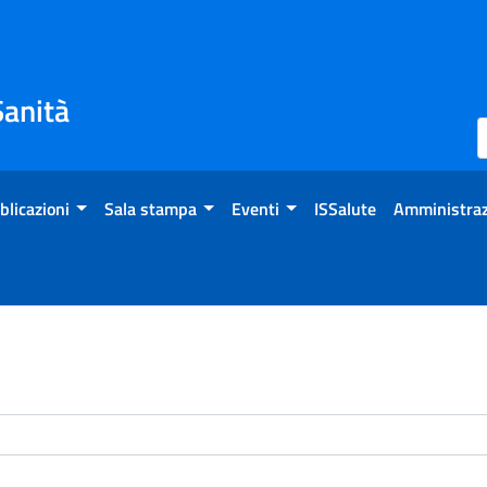
Sanità
blicazioni
Sala stampa
Eventi
ISSalute
Amministraz
enti