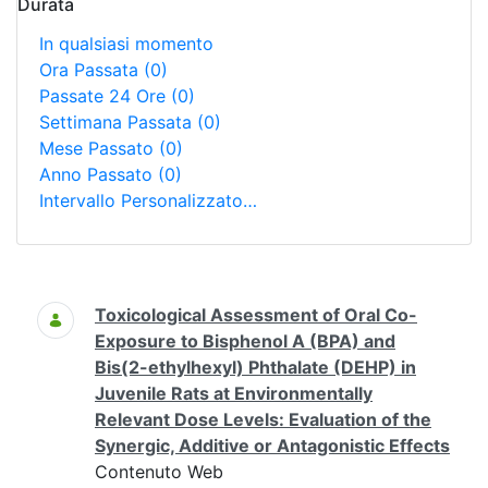
Durata
In qualsiasi momento
Ora Passata
(0)
Passate 24 Ore
(0)
Settimana Passata
(0)
Mese Passato
(0)
Anno Passato
(0)
Intervallo Personalizzato…
Ricerca
Toxicological Assessment of Oral Co-
Exposure to Bisphenol A (BPA) and
Bis(2-ethylhexyl) Phthalate (DEHP) in
Juvenile Rats at Environmentally
Relevant Dose Levels: Evaluation of the
Synergic, Additive or Antagonistic Effects
Contenuto Web