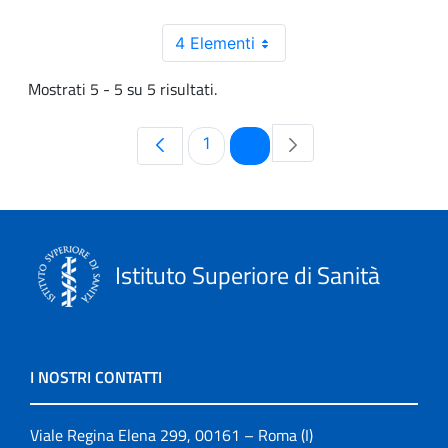
4 Elementi
Mostrati 5 - 5 su 5 risultati.
Pagina
Pagina
1
2
Istituto Superiore di Sanità
I NOSTRI CONTATTI
Viale Regina Elena 299, 00161 – Roma (I)