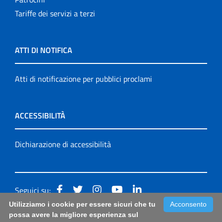
Tariffe dei servizi a terzi
ATTI DI NOTIFICA
Atti di notificazione per pubblici proclami
ACCESSIBILITÀ
Dichiarazione di accessibilità
Seguici su:
Utilizziamo i cookie per essere sicuri che tu
Acconsento
Accessibilità: form di segnalazione di prima istanza per
possa avere la migliore esperienza sul