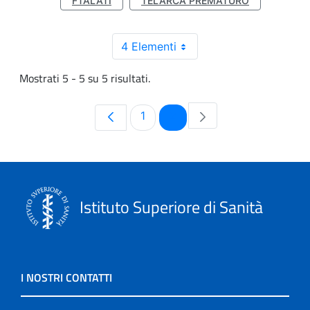
FTALATI
TELARCA PREMATURO
4 Elementi
Mostrati 5 - 5 su 5 risultati.
Pagina
Pagina
1
2
Istituto Superiore di Sanità
I NOSTRI CONTATTI