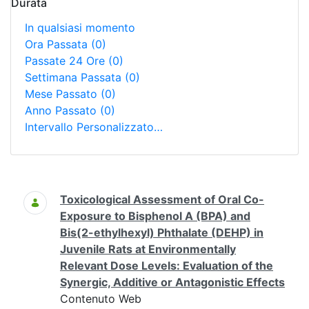
Durata
In qualsiasi momento
Ora Passata
(0)
Passate 24 Ore
(0)
Settimana Passata
(0)
Mese Passato
(0)
Anno Passato
(0)
Intervallo Personalizzato…
Ricerca
Toxicological Assessment of Oral Co-
Exposure to Bisphenol A (BPA) and
Bis(2-ethylhexyl) Phthalate (DEHP) in
Juvenile Rats at Environmentally
Relevant Dose Levels: Evaluation of the
Synergic, Additive or Antagonistic Effects
Contenuto Web