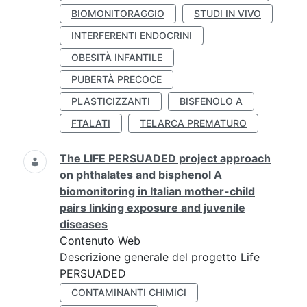
BIOMONITORAGGIO
STUDI IN VIVO
INTERFERENTI ENDOCRINI
OBESITÀ INFANTILE
PUBERTÀ PRECOCE
PLASTICIZZANTI
BISFENOLO A
FTALATI
TELARCA PREMATURO
The LIFE PERSUADED project approach
on phthalates and bisphenol A
biomonitoring in Italian mother-child
pairs linking exposure and juvenile
diseases
Contenuto Web
Descrizione generale del progetto Life
PERSUADED
CONTAMINANTI CHIMICI