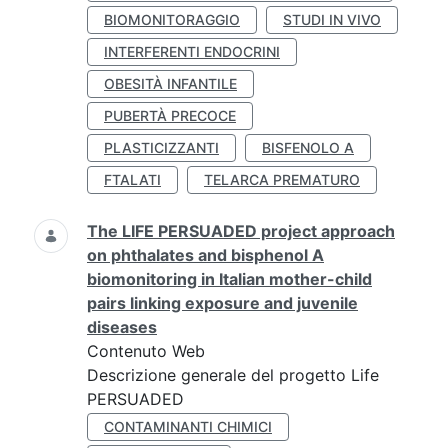
BIOMONITORAGGIO
STUDI IN VIVO
INTERFERENTI ENDOCRINI
OBESITÀ INFANTILE
PUBERTÀ PRECOCE
PLASTICIZZANTI
BISFENOLO A
FTALATI
TELARCA PREMATURO
The LIFE PERSUADED project approach
on phthalates and bisphenol A
biomonitoring in Italian mother-child
pairs linking exposure and juvenile
diseases
Contenuto Web
Descrizione generale del progetto Life
PERSUADED
CONTAMINANTI CHIMICI