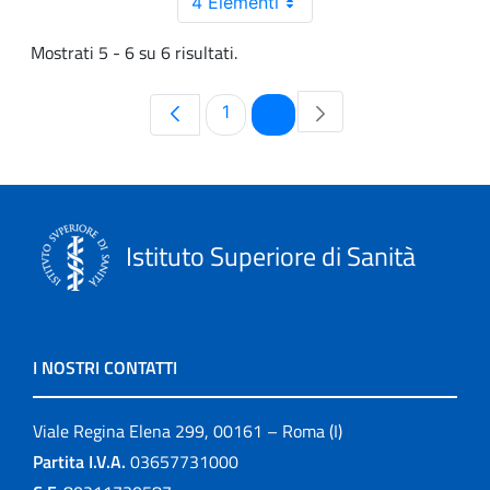
4 Elementi
Mostrati 5 - 6 su 6 risultati.
Pagina
Pagina
1
2
Istituto Superiore di Sanità
I NOSTRI CONTATTI
Viale Regina Elena 299, 00161 – Roma (I)
Partita I.V.A.
03657731000