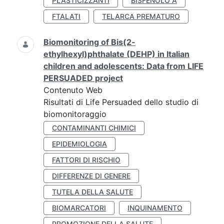
PLASTICIZZANTI
BISFENOLO A
FTALATI
TELARCA PREMATURO
Biomonitoring of Bis(2-
ethylhexyl)phthalate (DEHP) in Italian
children and adolescents: Data from LIFE
PERSUADED project
Contenuto Web
Risultati di Life Persuaded dello studio di
biomonitoraggio
CONTAMINANTI CHIMICI
EPIDEMIOLOGIA
FATTORI DI RISCHIO
DIFFERENZE DI GENERE
TUTELA DELLA SALUTE
BIOMARCATORI
INQUINAMENTO
PROMOZIONE DELLA SALUTE