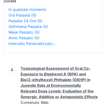
Durata
In qualsiasi momento
Ora Passata
(0)
Passate 24 Ore
(0)
Settimana Passata
(0)
Mese Passato
(0)
Anno Passato
(0)
Intervallo Personalizzato…
Ricerca
Toxicological Assessment of Oral Co-
Exposure to Bisphenol A (BPA) and
Bis(2-ethylhexyl) Phthalate (DEHP) in
Juvenile Rats at Environmentally
Relevant Dose Levels: Evaluation of the
Synergic, Additive or Antagonistic Effects
Contenuto Web