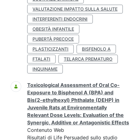
VALUTAZIONE IMPATTO SULLA SALUTE
INTERFERENTI ENDOCRINI
OBESITÀ INFANTILE
PUBERTÀ PRECOCE
PLASTICIZZANTI
BISFENOLO A
FTALATI
TELARCA PREMATURO
INQUINAME
Toxicological Assessment of Oral Co-
Exposure to Bisphenol A (BPA) and
Bis(2-ethylhexyl) Phthalate (DEHP) in
Juvenile Rats at Environmentally
Relevant Dose Levels: Evaluation of the
Synergic, Additive or Antagonistic Effects
Contenuto Web
Risultati di Life Persuaded sullo studio