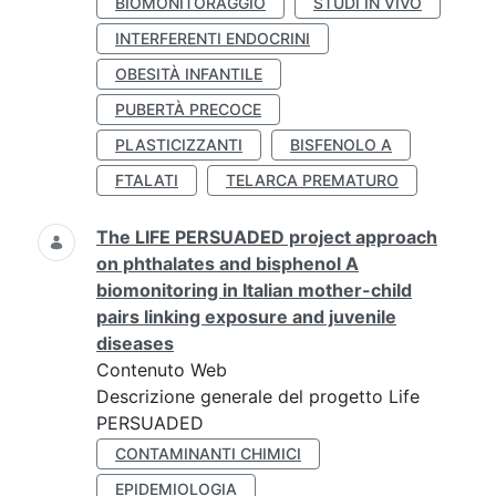
BIOMONITORAGGIO
STUDI IN VIVO
INTERFERENTI ENDOCRINI
OBESITÀ INFANTILE
PUBERTÀ PRECOCE
PLASTICIZZANTI
BISFENOLO A
FTALATI
TELARCA PREMATURO
The LIFE PERSUADED project approach
on phthalates and bisphenol A
biomonitoring in Italian mother-child
pairs linking exposure and juvenile
diseases
Contenuto Web
Descrizione generale del progetto Life
PERSUADED
CONTAMINANTI CHIMICI
EPIDEMIOLOGIA