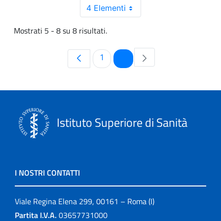
4 Elementi
Mostrati 5 - 8 su 8 risultati.
Pagina
Pagina
1
2
Istituto Superiore di Sanità
I NOSTRI CONTATTI
Viale Regina Elena 299, 00161 – Roma (I)
Partita I.V.A.
03657731000