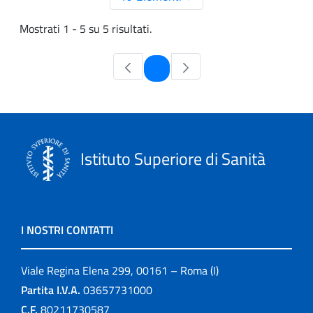
Mostrati 1 - 5 su 5 risultati.
Pagina
1
Istituto Superiore di Sanità
I NOSTRI CONTATTI
Viale Regina Elena 299, 00161 – Roma (I)
Partita I.V.A.
03657731000
C.F.
80211730587