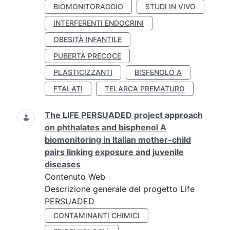
BIOMONITORAGGIO
STUDI IN VIVO
INTERFERENTI ENDOCRINI
OBESITÀ INFANTILE
PUBERTÀ PRECOCE
PLASTICIZZANTI
BISFENOLO A
FTALATI
TELARCA PREMATURO
The LIFE PERSUADED project approach
on phthalates and bisphenol A
biomonitoring in Italian mother-child
pairs linking exposure and juvenile
diseases
Contenuto Web
Descrizione generale del progetto Life
PERSUADED
CONTAMINANTI CHIMICI