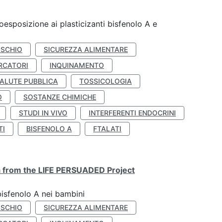
coesposizione ai plasticizanti bisfenolo A e
ISCHIO
SICUREZZA ALIMENTARE
RCATORI
INQUINAMENTO
ALUTE PUBBLICA
TOSSICOLOGIA
O
SOSTANZE CHIMICHE
STUDI IN VIVO
INTERFERENTI ENDOCRINI
TI
BISFENOLO A
FTALATI
ta from the LIFE PERSUADED Project
bisfenolo A nei bambini
ISCHIO
SICUREZZA ALIMENTARE