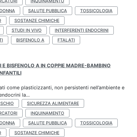
RCATORI
INQUINAMENTO
 DONNA
SALUTE PUBBLICA
TOSSICOLOGIA
O
SOSTANZE CHIMICHE
STUDI IN VIVO
INTERFERENTI ENDOCRINI
TI
BISFENOLO A
FTALATI
TI E BISFENOLO A IN COPPIE MADRE-BAMBINO
NFANTILI
ti come plasticizzanti, non persistenti nell’ambiente e
ndocrini la...
ISCHIO
SICUREZZA ALIMENTARE
RCATORI
INQUINAMENTO
 DONNA
SALUTE PUBBLICA
TOSSICOLOGIA
O
SOSTANZE CHIMICHE