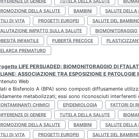
IFFERENZE DI GENERE
TUTELA DELLA SALUTE
BIOMA
PROMOZIONE DELLA SALUTE
BAMBINI
SALUTE DELLA
TILI DI VITA
PROGETTI EUROPEI
SALUTE DEL BAMBIN
VALUTAZIONE IMPATTO SULLA SALUTE
BIOMONITORAGGIO
BESITÀ INFANTILE
PUBERTÀ PRECOCE
PLASTICIZZAN
TELARCA PREMATURO
 progetto LIFE PERSUADED: BIOMONITORAGGIO DI FTALA
ALIANE: ASSOCIAZIONE TRA ESPOSIZIONE E PATOLOGIE I
ntenuto Web
lati e Bisfenolo A (BPA) sono composti diffusamente utilizza
idamente metabolizzati; essi sono riconosciuti interferenti e
CONTAMINANTI CHIMICI
EPIDEMIOLOGIA
FATTORI DI R
IFFERENZE DI GENERE
TUTELA DELLA SALUTE
BIOMA
PROMOZIONE DELLA SALUTE
BAMBINI
SALUTE DELLA
TILI DI VITA
PROGETTI EUROPEI
SALUTE DEL BAMBIN