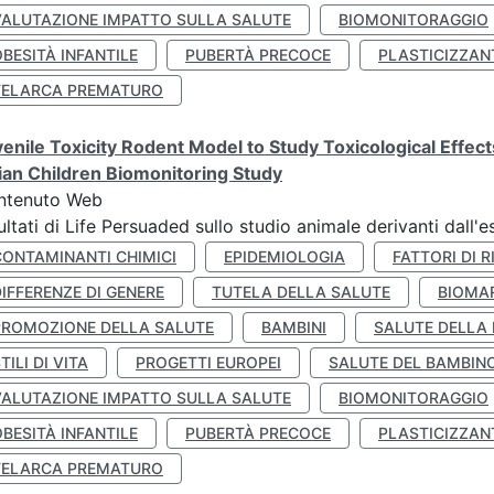
VALUTAZIONE IMPATTO SULLA SALUTE
BIOMONITORAGGIO
BESITÀ INFANTILE
PUBERTÀ PRECOCE
PLASTICIZZAN
TELARCA PREMATURO
enile Toxicity Rodent Model to Study Toxicological Effec
lian Children Biomonitoring Study
ntenuto Web
ultati di Life Persuaded sullo studio animale derivanti dall'
CONTAMINANTI CHIMICI
EPIDEMIOLOGIA
FATTORI DI R
IFFERENZE DI GENERE
TUTELA DELLA SALUTE
BIOMA
PROMOZIONE DELLA SALUTE
BAMBINI
SALUTE DELLA
TILI DI VITA
PROGETTI EUROPEI
SALUTE DEL BAMBIN
VALUTAZIONE IMPATTO SULLA SALUTE
BIOMONITORAGGIO
BESITÀ INFANTILE
PUBERTÀ PRECOCE
PLASTICIZZAN
TELARCA PREMATURO