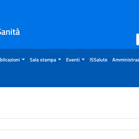
Sanità
blicazioni
Sala stampa
Eventi
ISSalute
Amministraz
enti