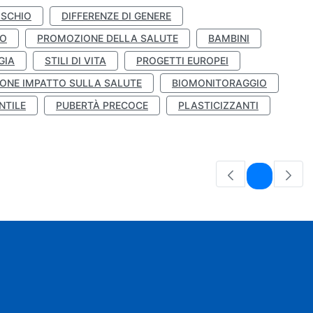
ISCHIO
DIFFERENZE DI GENERE
TO
PROMOZIONE DELLA SALUTE
BAMBINI
GIA
STILI DI VITA
PROGETTI EUROPEI
ONE IMPATTO SULLA SALUTE
BIOMONITORAGGIO
NTILE
PUBERTÀ PRECOCE
PLASTICIZZANTI
Pagina
1