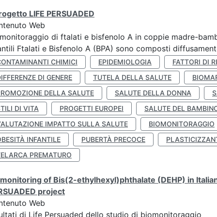
 progetto LIFE PERSUADED
ntenuto Web
monitoraggio di ftalati e bisfenolo A in coppie madre-bamb
antili Ftalati e Bisfenolo A (BPA) sono composti diffusamente 
CONTAMINANTI CHIMICI
EPIDEMIOLOGIA
FATTORI DI R
IFFERENZE DI GENERE
TUTELA DELLA SALUTE
BIOMA
PROMOZIONE DELLA SALUTE
SALUTE DELLA DONNA
S
TILI DI VITA
PROGETTI EUROPEI
SALUTE DEL BAMBIN
VALUTAZIONE IMPATTO SULLA SALUTE
BIOMONITORAGGIO
BESITÀ INFANTILE
PUBERTÀ PRECOCE
PLASTICIZZAN
TELARCA PREMATURO
monitoring of Bis(2-ethylhexyl)phthalate (DEHP) in Italia
RSUADED project
ntenuto Web
ultati di Life Persuaded dello studio di biomonitoraggio