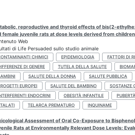
abolic, reproductive and thyroid effects of bis(2-ethylhe
 female juvenile rats at dose levels derived from childre
ntenuto Web
ultati di Life Persuaded sullo studio animale
CONTAMINANTI CHIMICI
EPIDEMIOLOGIA
FATTORI DI R
IFFERENZE DI GENERE
TUTELA DELLA SALUTE
BIOMA
BAMBINI
SALUTE DELLA DONNA
SALUTE PUBBLICA
PROGETTI EUROPEI
SALUTE DEL BAMBINO
SOSTANZE 
NTERFERENTI ENDOCRINI
OBESITÀ INFANTILE
PUBERT
FTALATI
TELARCA PREMATURO
INQUINAME
icological Assessment of Oral Co-Exposure to Bisphenol 
enile Rats at Environmentally Relevant Dose Levels: Evalu