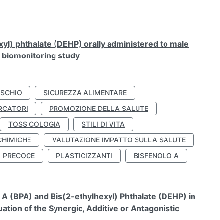
xyl) phthalate (DEHP) orally administered to male
n biomonitoring study
ISCHIO
SICUREZZA ALIMENTARE
RCATORI
PROMOZIONE DELLA SALUTE
TOSSICOLOGIA
STILI DI VITA
CHIMICHE
VALUTAZIONE IMPATTO SULLA SALUTE
À PRECOCE
PLASTICIZZANTI
BISFENOLO A
A (BPA) and Bis(2-ethylhexyl) Phthalate (DEHP) in
ation of the Synergic, Additive or Antagonistic