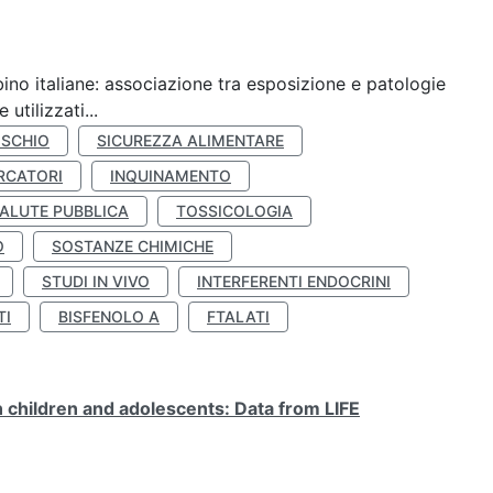
ino italiane: associazione tra esposizione e patologie
utilizzati...
ISCHIO
SICUREZZA ALIMENTARE
RCATORI
INQUINAMENTO
ALUTE PUBBLICA
TOSSICOLOGIA
O
SOSTANZE CHIMICHE
STUDI IN VIVO
INTERFERENTI ENDOCRINI
TI
BISFENOLO A
FTALATI
n children and adolescents: Data from LIFE