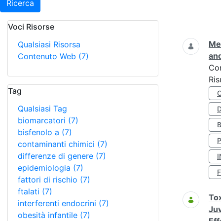
Ricerca
Voci Risorse
Ricerca
Met
Qualsiasi Risorsa
and
Contenuto Web
(7)
Co
Ris
Tag
Qualsiasi Tag
D
biomarcatori
(7)
bisfenolo a
(7)
contaminanti chimici
(7)
differenze di genere
(7)
I
epidemiologia
(7)
fattori di rischio
(7)
ftalati
(7)
Tox
interferenti endocrini
(7)
Juv
obesità infantile
(7)