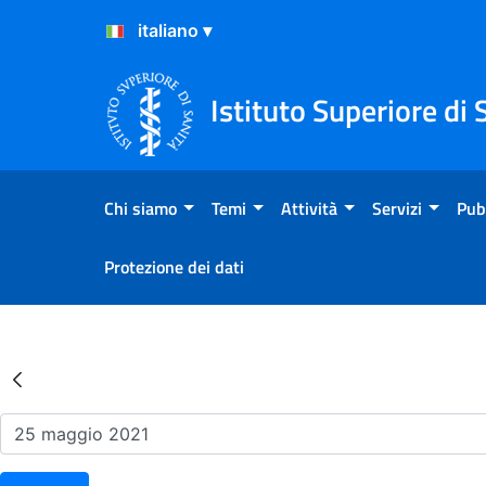
Salta al Contenuto
Salta al Footer
Istituto Superiore di 
Chi siamo
Temi
Attività
Servizi
Pub
Protezione dei dati
Risultati della Ricerca - Ev