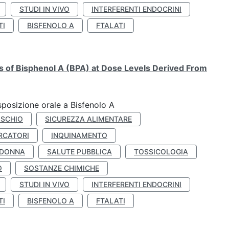
STUDI IN VIVO
INTERFERENTI ENDOCRINI
TI
BISFENOLO A
FTALATI
ts of Bisphenol A (BPA) at Dose Levels Derived From
esposizione orale a Bisfenolo A
ISCHIO
SICUREZZA ALIMENTARE
RCATORI
INQUINAMENTO
 DONNA
SALUTE PUBBLICA
TOSSICOLOGIA
O
SOSTANZE CHIMICHE
STUDI IN VIVO
INTERFERENTI ENDOCRINI
TI
BISFENOLO A
FTALATI