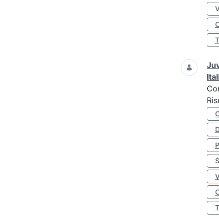
O
Juv
Ita
Co
Ris
D
S
O