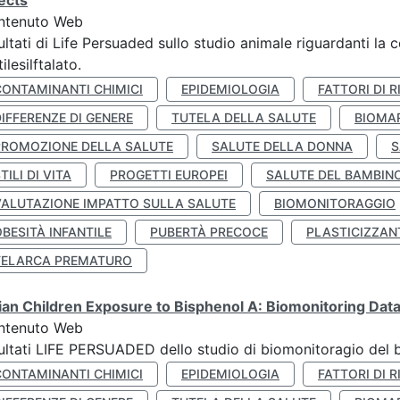
ects
ntenuto Web
ultati di Life Persuaded sullo studio animale riguardanti la 
tilesilftalato.
CONTAMINANTI CHIMICI
EPIDEMIOLOGIA
FATTORI DI R
IFFERENZE DI GENERE
TUTELA DELLA SALUTE
BIOMA
PROMOZIONE DELLA SALUTE
SALUTE DELLA DONNA
S
TILI DI VITA
PROGETTI EUROPEI
SALUTE DEL BAMBIN
VALUTAZIONE IMPATTO SULLA SALUTE
BIOMONITORAGGIO
BESITÀ INFANTILE
PUBERTÀ PRECOCE
PLASTICIZZAN
TELARCA PREMATURO
lian Children Exposure to Bisphenol A: Biomonitoring Da
ntenuto Web
ultati LIFE PERSUADED dello studio di biomonitoragio del 
CONTAMINANTI CHIMICI
EPIDEMIOLOGIA
FATTORI DI R