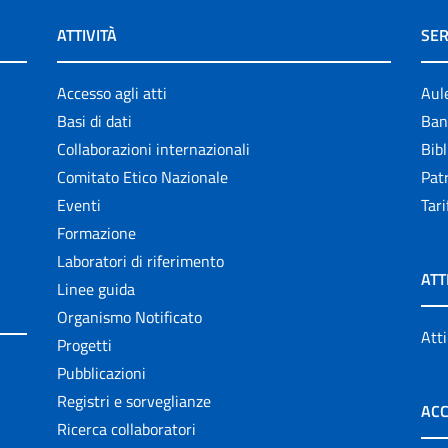
ATTIVITÀ
SER
Accesso agli atti
Aul
Basi di dati
Ban
Collaborazioni internazionali
Bibl
Comitato Etico Nazionale
Patr
Eventi
Tari
Formazione
Laboratori di riferimento
ATT
Linee guida
Organismo Notificato
Atti
Progetti
Pubblicazioni
Registri e sorveglianze
ACC
Ricerca collaboratori