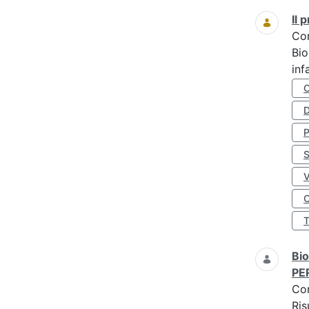
Il
Co
Bio
inf
D
S
O
Bio
PE
Co
Ris