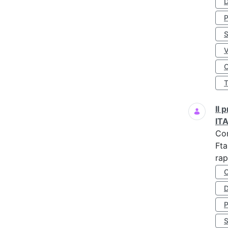
D
S
O
Il
IT
Co
Fta
rap
D
S