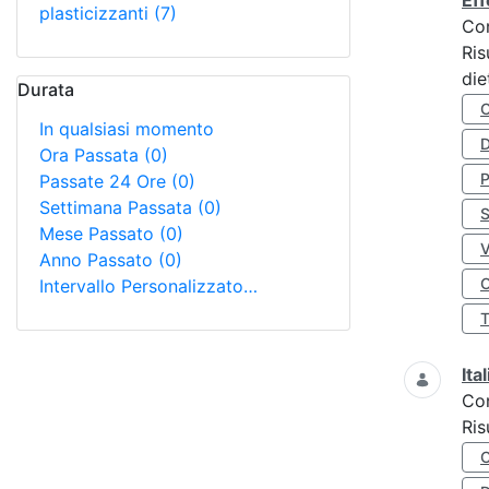
Eff
plasticizzanti
(7)
Co
Ris
die
Durata
In qualsiasi momento
D
Ora Passata
(0)
Passate 24 Ore
(0)
Settimana Passata
(0)
S
Mese Passato
(0)
Anno Passato
(0)
O
Intervallo Personalizzato…
Ita
Co
Ris