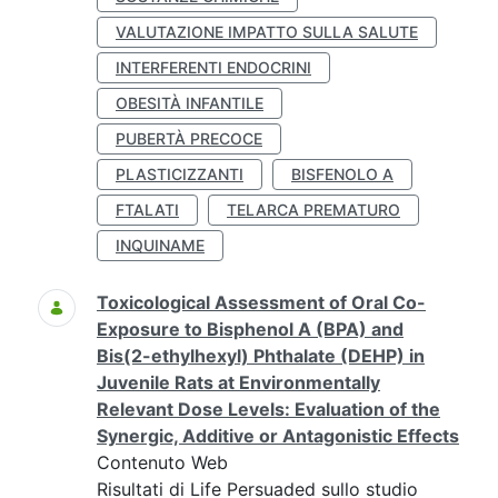
VALUTAZIONE IMPATTO SULLA SALUTE
INTERFERENTI ENDOCRINI
OBESITÀ INFANTILE
PUBERTÀ PRECOCE
PLASTICIZZANTI
BISFENOLO A
FTALATI
TELARCA PREMATURO
INQUINAME
Toxicological Assessment of Oral Co-
Exposure to Bisphenol A (BPA) and
Bis(2-ethylhexyl) Phthalate (DEHP) in
Juvenile Rats at Environmentally
Relevant Dose Levels: Evaluation of the
Synergic, Additive or Antagonistic Effects
Contenuto Web
Risultati di Life Persuaded sullo studio