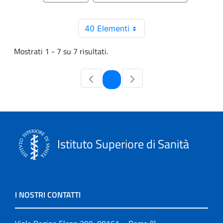
40 Elementi
Mostrati 1 - 7 su 7 risultati.
Pagina
1
Istituto Superiore di Sanità
I NOSTRI CONTATTI