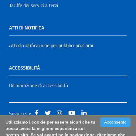
Tariffe dei servizi a terzi
ATTI DI NOTIFICA
Atti di notificazione per pubblici proclami
ACCESSIBILITÀ
Dichiarazione di accessibilità
Seguici su:
Utilizziamo i cookie per essere sicuri che tu
Acconsento
Accessibilità: form di segnalazione di prima istanza per
possa avere la migliore esperienza sul
nostro sito. Se vai avanti nella navigazione, riteniamo che