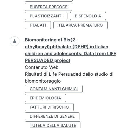
PUBERTÀ PRECOCE
PLASTICIZZANTI
BISFENOLO A
FTALATI
TELARCA PREMATURO
Biomonitoring of Bis(2-
ethylhexyl)phthalate (DEHP) in Italian
children and adolescents: Data from LIFE
PERSUADED project
Contenuto Web
Risultati di Life Persuaded dello studio di
biomonitoraggio
CONTAMINANTI CHIMICI
EPIDEMIOLOGIA
FATTORI DI RISCHIO
DIFFERENZE DI GENERE
TUTELA DELLA SALUTE