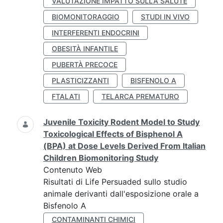
VALUTAZIONE IMPATTO SULLA SALUTE
BIOMONITORAGGIO
STUDI IN VIVO
INTERFERENTI ENDOCRINI
OBESITÀ INFANTILE
PUBERTÀ PRECOCE
PLASTICIZZANTI
BISFENOLO A
FTALATI
TELARCA PREMATURO
Juvenile Toxicity Rodent Model to Study
Toxicological Effects of Bisphenol A
(BPA) at Dose Levels Derived From Italian
Children Biomonitoring Study
Contenuto Web
Risultati di Life Persuaded sullo studio
animale derivanti dall'esposizione orale a
Bisfenolo A
CONTAMINANTI CHIMICI