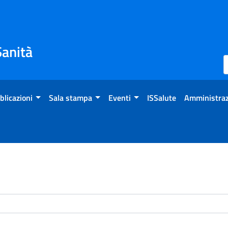
Sanità
blicazioni
Sala stampa
Eventi
ISSalute
Amministraz
enti