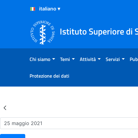
Salta al Contenuto
Salta al Footer
Istituto Superiore di 
Chi siamo
Temi
Attività
Servizi
Pub
Protezione dei dati
Risultati della Ricerca - Ev