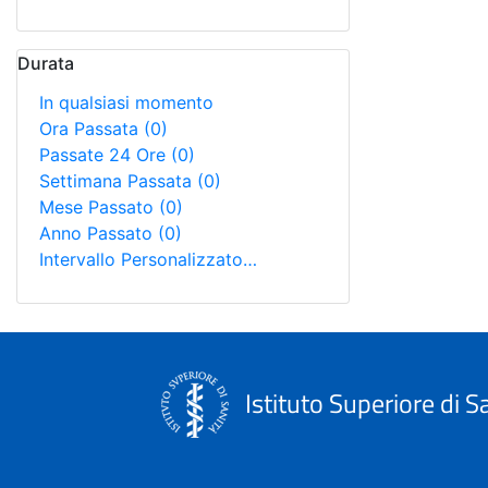
Durata
In qualsiasi momento
Ora Passata
(0)
Passate 24 Ore
(0)
Settimana Passata
(0)
Mese Passato
(0)
Anno Passato
(0)
Intervallo Personalizzato…
Istituto Superiore di S