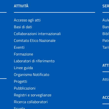
ATTIVITÀ
SER
Accesso agli atti
Aul
Basi di dati
Ban
Collaborazioni internazionali
Bibl
Comitato Etico Nazionale
Patr
Eventi
Tari
Formazione
Laboratori di riferimento
ATT
Linee guida
Organismo Notificato
Atti
Progetti
Pubblicazioni
Registri e sorveglianze
ACC
Ricerca collaboratori
Scuola