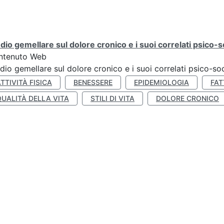
dio gemellare sul dolore cronico e i suoi correlati psico-so
ntenuto Web
dio gemellare sul dolore cronico e i suoi correlati psico-soc
TTIVITÀ FISICA
BENESSERE
EPIDEMIOLOGIA
FAT
QUALITÀ DELLA VITA
STILI DI VITA
DOLORE CRONICO