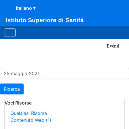
Istituto Superiore di Sanità
Eventi
Risultati della Ricerca - E
Ricerca
Voci Risorse
Qualsiasi Risorsa
Contenuto Web
(1)