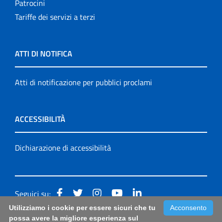
Patrocini
Tariffe dei servizi a terzi
ATTI DI NOTIFICA
Atti di notificazione per pubblici proclami
ACCESSIBILITÀ
Dichiarazione di accessibilità
Seguici su:
Utilizziamo i cookie per essere sicuri che tu
Acconsento
Accessibilità: form di segnalazione di prima istanza per
possa avere la migliore esperienza sul