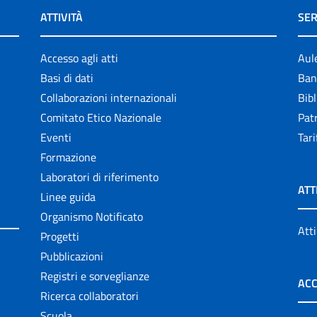
ATTIVITÀ
SER
Accesso agli atti
Aul
Basi di dati
Ban
Collaborazioni internazionali
Bibl
Comitato Etico Nazionale
Patr
Eventi
Tari
Formazione
Laboratori di riferimento
ATT
Linee guida
Organismo Notificato
Atti
Progetti
Pubblicazioni
Registri e sorveglianze
ACC
Ricerca collaboratori
Scuola