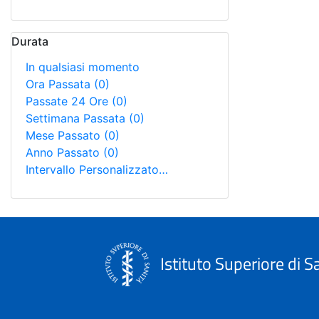
Durata
In qualsiasi momento
Ora Passata
(0)
Passate 24 Ore
(0)
Settimana Passata
(0)
Mese Passato
(0)
Anno Passato
(0)
Intervallo Personalizzato…
Istituto Superiore di S