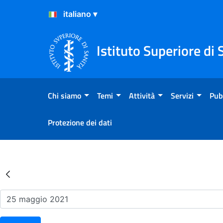
Salta al Contenuto
Salta al Footer
Istituto Superiore di 
Chi siamo
Temi
Attività
Servizi
Pub
Protezione dei dati
Risultati della Ricerca - Ev