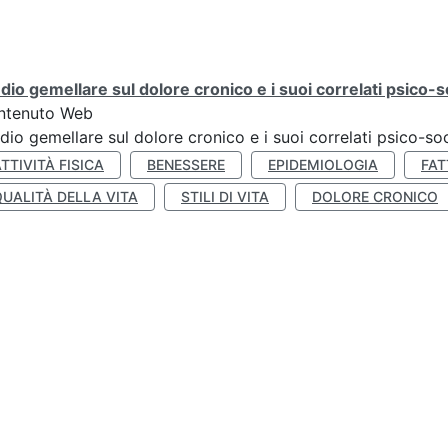
dio gemellare sul dolore cronico e i suoi correlati psico-so
ntenuto Web
dio gemellare sul dolore cronico e i suoi correlati psico-soc
TTIVITÀ FISICA
BENESSERE
EPIDEMIOLOGIA
FAT
QUALITÀ DELLA VITA
STILI DI VITA
DOLORE CRONICO