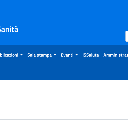
Sanità
blicazioni
Sala stampa
Eventi
ISSalute
Amministraz
enti