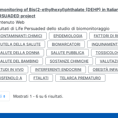
monitoring of Bis(2-ethylhexyl)phthalate (DEHP) in Italia
RSUADED project
ntenuto Web
ultati di Life Persuaded dello studio di biomonitoraggio
CONTAMINANTI CHIMICI
EPIDEMIOLOGIA
FATTORI DI R
TUTELA DELLA SALUTE
BIOMARCATORI
INQUINAMEN
SALUTE DELLA DONNA
SALUTE PUBBLICA
TOSSICOLO
SALUTE DEL BAMBINO
SOSTANZE CHIMICHE
VALUTAZI
TUDI IN VIVO
INTERFERENTI ENDOCRINI
OBESITÀ INFA
BISFENOLO A
FTALATI
TELARCA PREMATURO
Mostrati 1 - 6 su 6 risultati.
i