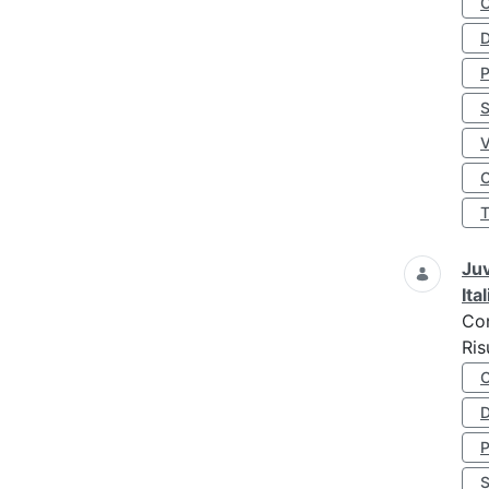
D
S
O
Juv
Ita
Co
Ris
D
S