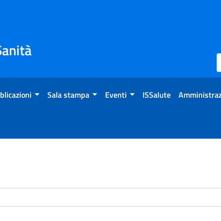
Sanità
blicazioni
Sala stampa
Eventi
ISSalute
Amministraz
enti