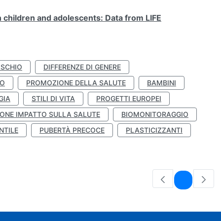
n children and adolescents: Data from LIFE
ISCHIO
DIFFERENZE DI GENERE
TO
PROMOZIONE DELLA SALUTE
BAMBINI
GIA
STILI DI VITA
PROGETTI EUROPEI
ONE IMPATTO SULLA SALUTE
BIOMONITORAGGIO
NTILE
PUBERTÀ PRECOCE
PLASTICIZZANTI
Pagina
1