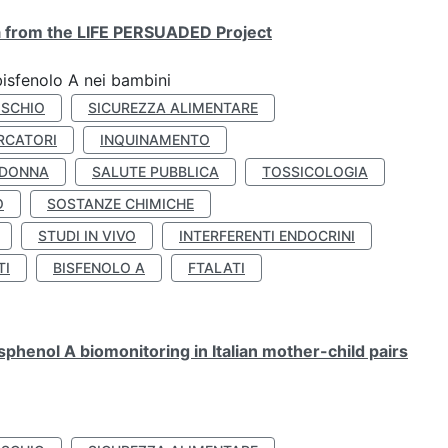
ta from the LIFE PERSUADED Project
bisfenolo A nei bambini
ISCHIO
SICUREZZA ALIMENTARE
RCATORI
INQUINAMENTO
 DONNA
SALUTE PUBBLICA
TOSSICOLOGIA
O
SOSTANZE CHIMICHE
STUDI IN VIVO
INTERFERENTI ENDOCRINI
TI
BISFENOLO A
FTALATI
henol A biomonitoring in Italian mother-child pairs