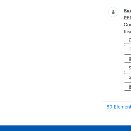
Bio
PE
Co
Ris
S
60 Element