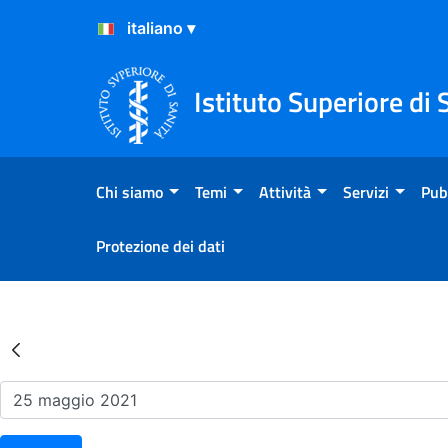
Salta al Contenuto
Salta al Footer
Istituto Superiore di 
Chi siamo
Temi
Attività
Servizi
Pub
Protezione dei dati
Risultati della Ricerca - Ev