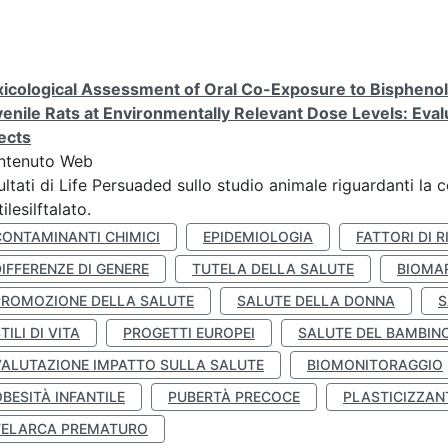
icological Assessment of Oral Co-Exposure to Bisphenol 
enile Rats at Environmentally Relevant Dose Levels: Evalu
ects
ntenuto Web
ultati di Life Persuaded sullo studio animale riguardanti la 
tilesilftalato.
CONTAMINANTI CHIMICI
EPIDEMIOLOGIA
FATTORI DI R
IFFERENZE DI GENERE
TUTELA DELLA SALUTE
BIOMA
PROMOZIONE DELLA SALUTE
SALUTE DELLA DONNA
S
TILI DI VITA
PROGETTI EUROPEI
SALUTE DEL BAMBIN
VALUTAZIONE IMPATTO SULLA SALUTE
BIOMONITORAGGIO
BESITÀ INFANTILE
PUBERTÀ PRECOCE
PLASTICIZZAN
TELARCA PREMATURO