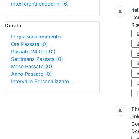
interferenti endocrini
(6)
Ita
Co
Ris
Durata
In qualsiasi momento
D
Ora Passata
(0)
Passate 24 Ore
(0)
Settimana Passata
(0)
S
Mese Passato
(0)
Anno Passato
(0)
Intervallo Personalizzato…
O
The
lin
Co
Des