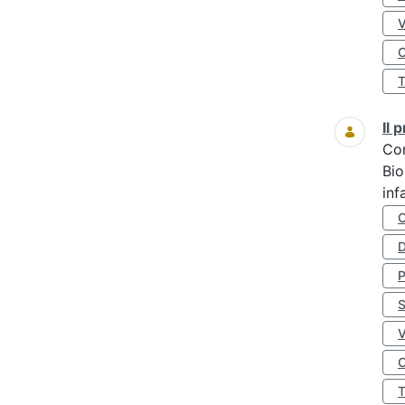
O
Il
Co
Bio
inf
D
S
O