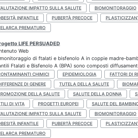
VALUTAZIONE IMPATTO SULLA SALUTE
BIOMONITORAGGIO
BESITÀ INFANTILE
PUBERTÀ PRECOCE
PLASTICIZZAN
TELARCA PREMATURO
 progetto LIFE PERSUADED
ntenuto Web
monitoraggio di ftalati e bisfenolo A in coppie madre-bamb
antili Ftalati e Bisfenolo A (BPA) sono composti diffusamente 
CONTAMINANTI CHIMICI
EPIDEMIOLOGIA
FATTORI DI R
IFFERENZE DI GENERE
TUTELA DELLA SALUTE
BIOMA
PROMOZIONE DELLA SALUTE
SALUTE DELLA DONNA
S
TILI DI VITA
PROGETTI EUROPEI
SALUTE DEL BAMBIN
VALUTAZIONE IMPATTO SULLA SALUTE
BIOMONITORAGGIO
BESITÀ INFANTILE
PUBERTÀ PRECOCE
PLASTICIZZAN
TELARCA PREMATURO