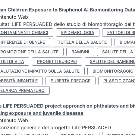
lian Children Exposure to Bisphenol A: Biomonitoring Da
ntenuto Web
ultati LIFE PERSUADED dello studio di biomonitoragio del 
CONTAMINANTI CHIMICI
EPIDEMIOLOGIA
FATTORI DI R
IFFERENZE DI GENERE
TUTELA DELLA SALUTE
BIOMA
PROMOZIONE DELLA SALUTE
BAMBINI
SALUTE DELLA
TILI DI VITA
PROGETTI EUROPEI
SALUTE DEL BAMBIN
VALUTAZIONE IMPATTO SULLA SALUTE
BIOMONITORAGGIO
BESITÀ INFANTILE
PUBERTÀ PRECOCE
PLASTICIZZAN
TELARCA PREMATURO
 LIFE PERSUADED project approach on phthalates and bisp
king exposure and juvenile diseases
ntenuto Web
crizione generale del progetto Life PERSUADED