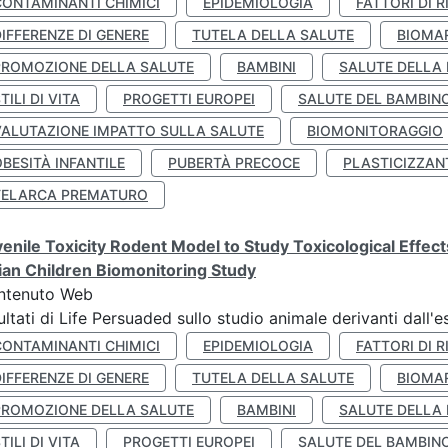
CONTAMINANTI CHIMICI
EPIDEMIOLOGIA
FATTORI DI R
IFFERENZE DI GENERE
TUTELA DELLA SALUTE
BIOMA
PROMOZIONE DELLA SALUTE
BAMBINI
SALUTE DELLA
TILI DI VITA
PROGETTI EUROPEI
SALUTE DEL BAMBIN
VALUTAZIONE IMPATTO SULLA SALUTE
BIOMONITORAGGIO
BESITÀ INFANTILE
PUBERTÀ PRECOCE
PLASTICIZZAN
TELARCA PREMATURO
enile Toxicity Rodent Model to Study Toxicological Effec
lian Children Biomonitoring Study
ntenuto Web
ultati di Life Persuaded sullo studio animale derivanti dall'
CONTAMINANTI CHIMICI
EPIDEMIOLOGIA
FATTORI DI R
IFFERENZE DI GENERE
TUTELA DELLA SALUTE
BIOMA
PROMOZIONE DELLA SALUTE
BAMBINI
SALUTE DELLA
TILI DI VITA
PROGETTI EUROPEI
SALUTE DEL BAMBIN