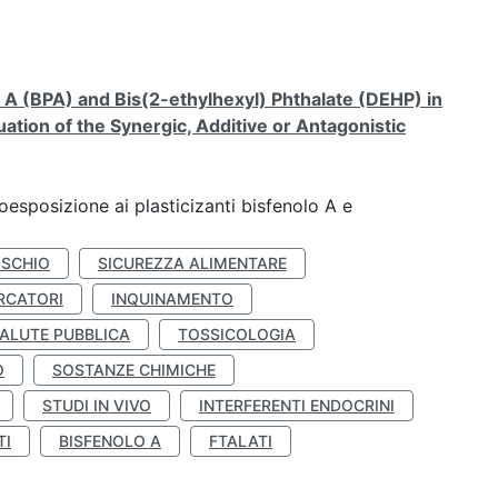
A (BPA) and Bis(2-ethylhexyl) Phthalate (DEHP) in
ation of the Synergic, Additive or Antagonistic
coesposizione ai plasticizanti bisfenolo A e
ISCHIO
SICUREZZA ALIMENTARE
RCATORI
INQUINAMENTO
ALUTE PUBBLICA
TOSSICOLOGIA
O
SOSTANZE CHIMICHE
STUDI IN VIVO
INTERFERENTI ENDOCRINI
TI
BISFENOLO A
FTALATI