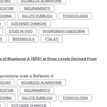
ISCHIO
SICUREZZA ALIMENTARE
RCATORI
INQUINAMENTO
 DONNA
SALUTE PUBBLICA
TOSSICOLOGIA
O
SOSTANZE CHIMICHE
STUDI IN VIVO
INTERFERENTI ENDOCRINI
TI
BISFENOLO A
FTALATI
ts of Bisphenol A (BPA) at Dose Levels Derived From
esposizione orale a Bisfenolo A
ISCHIO
SICUREZZA ALIMENTARE
RCATORI
INQUINAMENTO
 DONNA
SALUTE PUBBLICA
TOSSICOLOGIA
O
SOSTANZE CHIMICHE