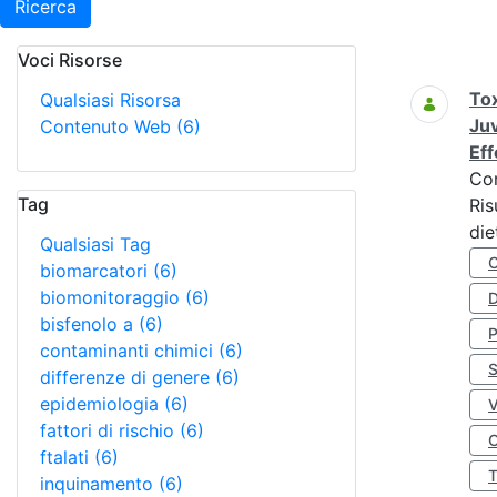
Ricerca
Voci Risorse
Ricerca
Tox
Qualsiasi Risorsa
Juv
Contenuto Web
(6)
Eff
Co
Tag
Ris
die
Qualsiasi Tag
biomarcatori
(6)
biomonitoraggio
(6)
D
bisfenolo a
(6)
contaminanti chimici
(6)
S
differenze di genere
(6)
epidemiologia
(6)
fattori di rischio
(6)
O
ftalati
(6)
inquinamento
(6)