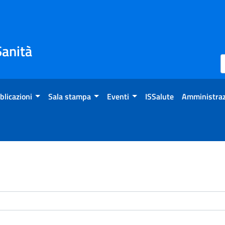
Sanità
blicazioni
Sala stampa
Eventi
ISSalute
Amministraz
enti