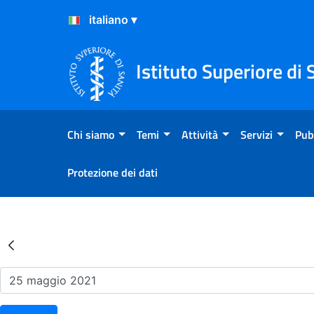
Salta al Contenuto
Salta al Footer
Istituto Superiore di 
Chi siamo
Temi
Attività
Servizi
Pub
Protezione dei dati
Risultati della Ricerca - Ev