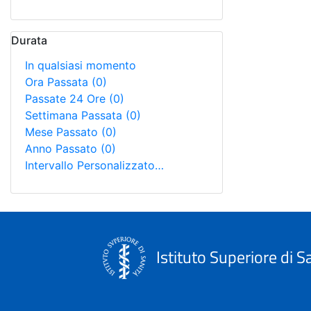
Durata
In qualsiasi momento
Ora Passata
(0)
Passate 24 Ore
(0)
Settimana Passata
(0)
Mese Passato
(0)
Anno Passato
(0)
Intervallo Personalizzato…
Istituto Superiore di S