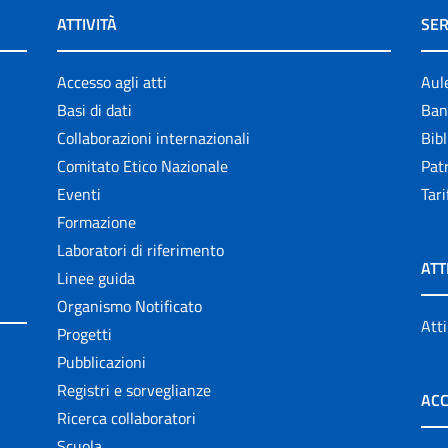
ATTIVITÀ
SER
Accesso agli atti
Aul
Basi di dati
Ban
Collaborazioni internazionali
Bibl
Comitato Etico Nazionale
Patr
Eventi
Tari
Formazione
Laboratori di riferimento
ATT
Linee guida
Organismo Notificato
Atti
Progetti
Pubblicazioni
Registri e sorveglianze
ACC
Ricerca collaboratori
Scuola