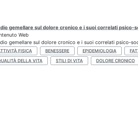
dio gemellare sul dolore cronico e i suoi correlati psico-so
ntenuto Web
dio gemellare sul dolore cronico e i suoi correlati psico-soc
TTIVITÀ FISICA
BENESSERE
EPIDEMIOLOGIA
FAT
QUALITÀ DELLA VITA
STILI DI VITA
DOLORE CRONICO