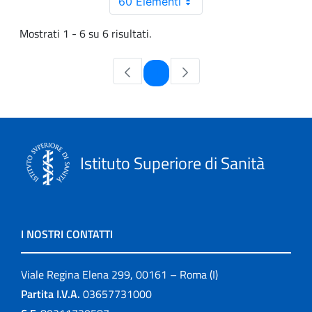
60 Elementi
Mostrati 1 - 6 su 6 risultati.
Pagina
1
Istituto Superiore di Sanità
I NOSTRI CONTATTI
Viale Regina Elena 299, 00161 – Roma (I)
Partita I.V.A.
03657731000