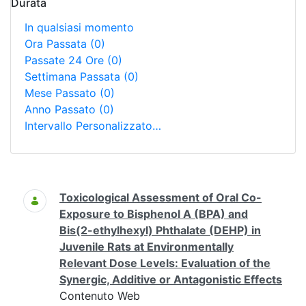
Durata
In qualsiasi momento
Ora Passata
(0)
Passate 24 Ore
(0)
Settimana Passata
(0)
Mese Passato
(0)
Anno Passato
(0)
Intervallo Personalizzato…
Ricerca
Toxicological Assessment of Oral Co-
Exposure to Bisphenol A (BPA) and
Bis(2-ethylhexyl) Phthalate (DEHP) in
Juvenile Rats at Environmentally
Relevant Dose Levels: Evaluation of the
Synergic, Additive or Antagonistic Effects
Contenuto Web