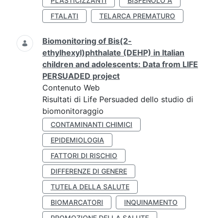
PLASTICIZZANTI
BISFENOLO A
FTALATI
TELARCA PREMATURO
Biomonitoring of Bis(2-
ethylhexyl)phthalate (DEHP) in Italian
children and adolescents: Data from LIFE
PERSUADED project
Contenuto Web
Risultati di Life Persuaded dello studio di
biomonitoraggio
CONTAMINANTI CHIMICI
EPIDEMIOLOGIA
FATTORI DI RISCHIO
DIFFERENZE DI GENERE
TUTELA DELLA SALUTE
BIOMARCATORI
INQUINAMENTO
PROMOZIONE DELLA SALUTE