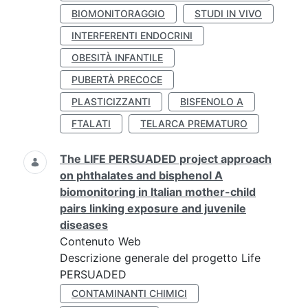
BIOMONITORAGGIO
STUDI IN VIVO
INTERFERENTI ENDOCRINI
OBESITÀ INFANTILE
PUBERTÀ PRECOCE
PLASTICIZZANTI
BISFENOLO A
FTALATI
TELARCA PREMATURO
The LIFE PERSUADED project approach
on phthalates and bisphenol A
biomonitoring in Italian mother-child
pairs linking exposure and juvenile
diseases
Contenuto Web
Descrizione generale del progetto Life
PERSUADED
CONTAMINANTI CHIMICI