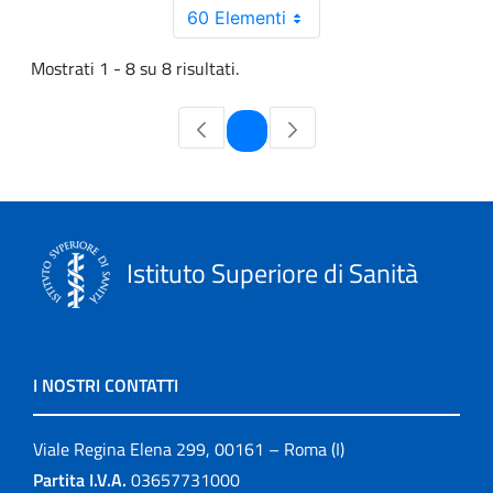
60 Elementi
Mostrati 1 - 8 su 8 risultati.
Pagina
1
Istituto Superiore di Sanità
I NOSTRI CONTATTI
Viale Regina Elena 299, 00161 – Roma (I)
Partita I.V.A.
03657731000