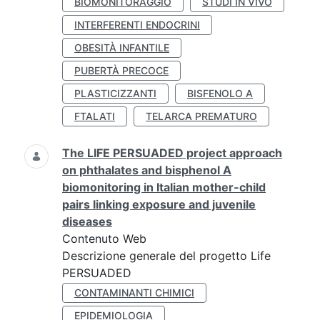
BIOMONITORAGGIO
STUDI IN VIVO
INTERFERENTI ENDOCRINI
OBESITÀ INFANTILE
PUBERTÀ PRECOCE
PLASTICIZZANTI
BISFENOLO A
FTALATI
TELARCA PREMATURO
The LIFE PERSUADED project approach
on phthalates and bisphenol A
biomonitoring in Italian mother-child
pairs linking exposure and juvenile
diseases
Contenuto Web
Descrizione generale del progetto Life
PERSUADED
CONTAMINANTI CHIMICI
EPIDEMIOLOGIA