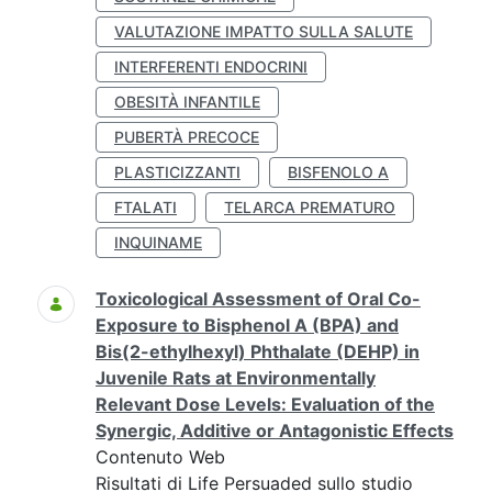
VALUTAZIONE IMPATTO SULLA SALUTE
INTERFERENTI ENDOCRINI
OBESITÀ INFANTILE
PUBERTÀ PRECOCE
PLASTICIZZANTI
BISFENOLO A
FTALATI
TELARCA PREMATURO
INQUINAME
Toxicological Assessment of Oral Co-
Exposure to Bisphenol A (BPA) and
Bis(2-ethylhexyl) Phthalate (DEHP) in
Juvenile Rats at Environmentally
Relevant Dose Levels: Evaluation of the
Synergic, Additive or Antagonistic Effects
Contenuto Web
Risultati di Life Persuaded sullo studio