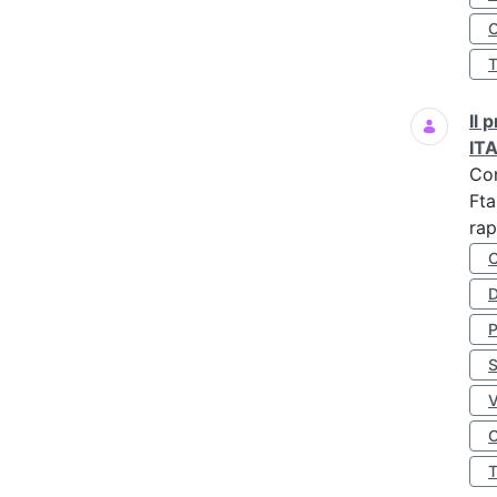
O
Il
IT
Co
Fta
rap
D
S
O