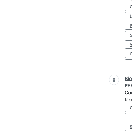
D
S
O
Bio
PE
Co
Ris