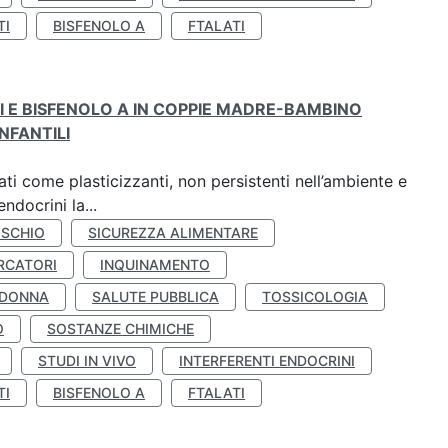
TI
BISFENOLO A
FTALATI
TI E BISFENOLO A IN COPPIE MADRE-BAMBINO
NFANTILI
ti come plasticizzanti, non persistenti nell’ambiente e
ndocrini la...
ISCHIO
SICUREZZA ALIMENTARE
RCATORI
INQUINAMENTO
 DONNA
SALUTE PUBBLICA
TOSSICOLOGIA
O
SOSTANZE CHIMICHE
STUDI IN VIVO
INTERFERENTI ENDOCRINI
TI
BISFENOLO A
FTALATI