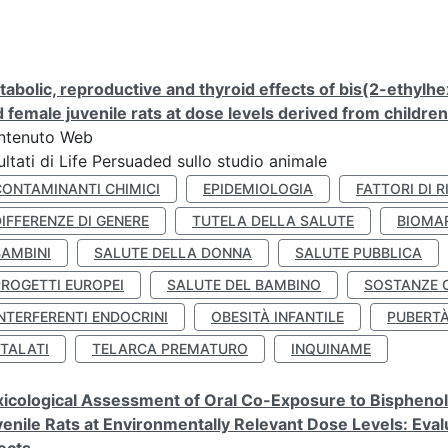
abolic, reproductive and thyroid effects of bis(2-ethylhe
 female juvenile rats at dose levels derived from childre
ntenuto Web
ultati di Life Persuaded sullo studio animale
CONTAMINANTI CHIMICI
EPIDEMIOLOGIA
FATTORI DI R
IFFERENZE DI GENERE
TUTELA DELLA SALUTE
BIOMA
BAMBINI
SALUTE DELLA DONNA
SALUTE PUBBLICA
PROGETTI EUROPEI
SALUTE DEL BAMBINO
SOSTANZE 
NTERFERENTI ENDOCRINI
OBESITÀ INFANTILE
PUBERT
FTALATI
TELARCA PREMATURO
INQUINAME
icological Assessment of Oral Co-Exposure to Bisphenol 
enile Rats at Environmentally Relevant Dose Levels: Evalu