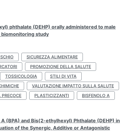
xyl) phthalate (DEHP) orally administered to male
n biomonitoring study
ISCHIO
SICUREZZA ALIMENTARE
RCATORI
PROMOZIONE DELLA SALUTE
TOSSICOLOGIA
STILI DI VITA
CHIMICHE
VALUTAZIONE IMPATTO SULLA SALUTE
À PRECOCE
PLASTICIZZANTI
BISFENOLO A
A (BPA) and Bis(2-ethylhexyl) Phthalate (DEHP) in
ation of the Synergic, Additive or Antagonistic