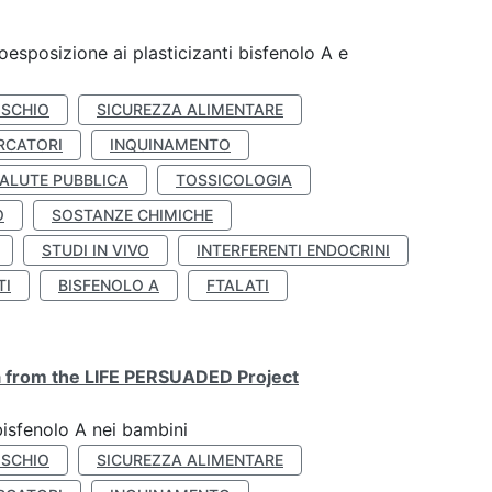
coesposizione ai plasticizanti bisfenolo A e
ISCHIO
SICUREZZA ALIMENTARE
RCATORI
INQUINAMENTO
ALUTE PUBBLICA
TOSSICOLOGIA
O
SOSTANZE CHIMICHE
STUDI IN VIVO
INTERFERENTI ENDOCRINI
TI
BISFENOLO A
FTALATI
ta from the LIFE PERSUADED Project
bisfenolo A nei bambini
ISCHIO
SICUREZZA ALIMENTARE