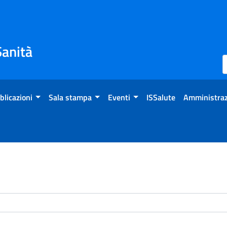
Sanità
blicazioni
Sala stampa
Eventi
ISSalute
Amministraz
enti