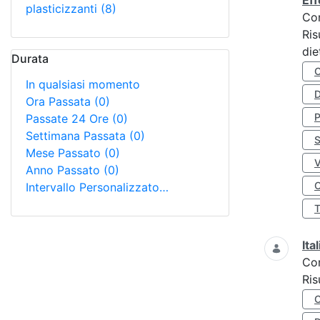
Eff
plasticizzanti
(8)
Co
Ris
die
Durata
In qualsiasi momento
D
Ora Passata
(0)
Passate 24 Ore
(0)
Settimana Passata
(0)
S
Mese Passato
(0)
Anno Passato
(0)
O
Intervallo Personalizzato…
Ita
Co
Ris