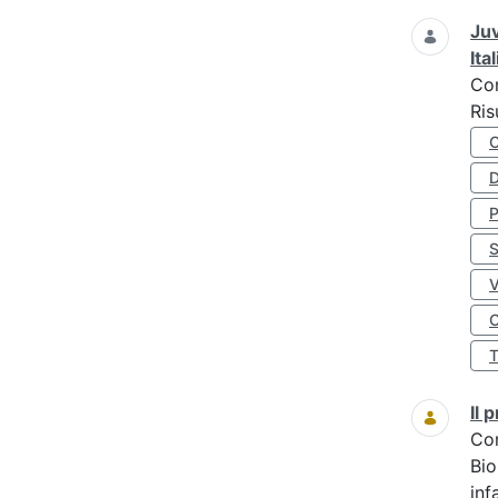
Juv
Ita
Co
Ris
D
S
O
Il
Co
Bio
inf