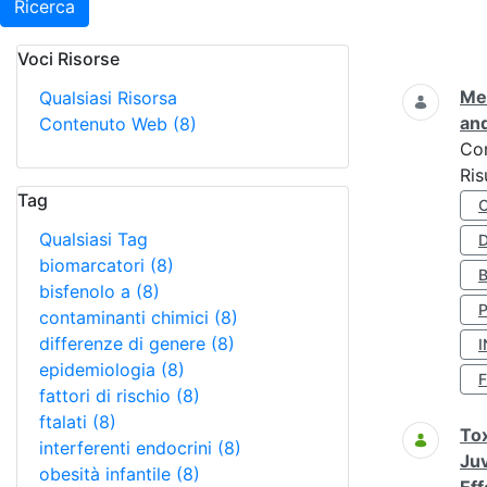
Ricerca
Voci Risorse
Ricerca
Met
Qualsiasi Risorsa
and
Contenuto Web
(8)
Co
Ris
Tag
Qualsiasi Tag
D
biomarcatori
(8)
bisfenolo a
(8)
contaminanti chimici
(8)
differenze di genere
(8)
I
epidemiologia
(8)
fattori di rischio
(8)
ftalati
(8)
Tox
interferenti endocrini
(8)
Juv
obesità infantile
(8)