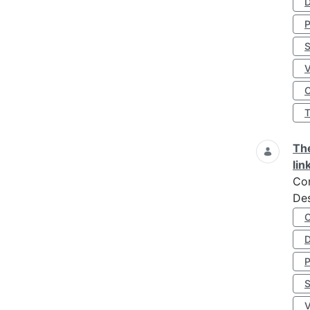
D
S
O
The
lin
Co
Des
D
S