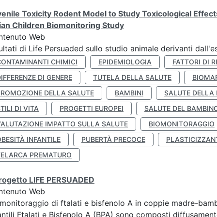
enile Toxicity Rodent Model to Study Toxicological Effec
lian Children Biomonitoring Study
ntenuto Web
ultati di Life Persuaded sullo studio animale derivanti dall'
CONTAMINANTI CHIMICI
EPIDEMIOLOGIA
FATTORI DI R
IFFERENZE DI GENERE
TUTELA DELLA SALUTE
BIOMA
PROMOZIONE DELLA SALUTE
BAMBINI
SALUTE DELLA
TILI DI VITA
PROGETTI EUROPEI
SALUTE DEL BAMBIN
VALUTAZIONE IMPATTO SULLA SALUTE
BIOMONITORAGGIO
BESITÀ INFANTILE
PUBERTÀ PRECOCE
PLASTICIZZAN
TELARCA PREMATURO
 progetto LIFE PERSUADED
ntenuto Web
monitoraggio di ftalati e bisfenolo A in coppie madre-bamb
antili Ftalati e Bisfenolo A (BPA) sono composti diffusamente 