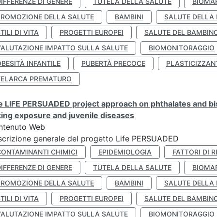
IFFERENZE DI GENERE
TUTELA DELLA SALUTE
BIOMA
PROMOZIONE DELLA SALUTE
BAMBINI
SALUTE DELLA
TILI DI VITA
PROGETTI EUROPEI
SALUTE DEL BAMBIN
VALUTAZIONE IMPATTO SULLA SALUTE
BIOMONITORAGGIO
BESITÀ INFANTILE
PUBERTÀ PRECOCE
PLASTICIZZAN
TELARCA PREMATURO
 LIFE PERSUADED project approach on phthalates and bisp
king exposure and juvenile diseases
ntenuto Web
crizione generale del progetto Life PERSUADED
CONTAMINANTI CHIMICI
EPIDEMIOLOGIA
FATTORI DI R
IFFERENZE DI GENERE
TUTELA DELLA SALUTE
BIOMA
PROMOZIONE DELLA SALUTE
BAMBINI
SALUTE DELLA
TILI DI VITA
PROGETTI EUROPEI
SALUTE DEL BAMBIN
VALUTAZIONE IMPATTO SULLA SALUTE
BIOMONITORAGGIO