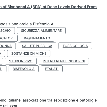
ts of Bisphenol A (BPA) at Dose Levels Derived From
esposizione orale a Bisfenolo A
ISCHIO
SICUREZZA ALIMENTARE
RCATORI
INQUINAMENTO
 DONNA
SALUTE PUBBLICA
TOSSICOLOGIA
O
SOSTANZE CHIMICHE
STUDI IN VIVO
INTERFERENTI ENDOCRINI
TI
BISFENOLO A
FTALATI
ino italiane: associazione tra esposizione e patologie
utilizzati...