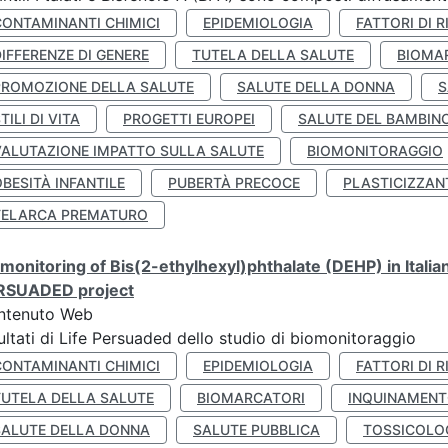
CONTAMINANTI CHIMICI
EPIDEMIOLOGIA
FATTORI DI R
IFFERENZE DI GENERE
TUTELA DELLA SALUTE
BIOMA
PROMOZIONE DELLA SALUTE
SALUTE DELLA DONNA
S
TILI DI VITA
PROGETTI EUROPEI
SALUTE DEL BAMBIN
VALUTAZIONE IMPATTO SULLA SALUTE
BIOMONITORAGGIO
BESITÀ INFANTILE
PUBERTÀ PRECOCE
PLASTICIZZAN
TELARCA PREMATURO
monitoring of Bis(2-ethylhexyl)phthalate (DEHP) in Italia
RSUADED project
ntenuto Web
ultati di Life Persuaded dello studio di biomonitoraggio
CONTAMINANTI CHIMICI
EPIDEMIOLOGIA
FATTORI DI R
TUTELA DELLA SALUTE
BIOMARCATORI
INQUINAMEN
SALUTE DELLA DONNA
SALUTE PUBBLICA
TOSSICOLO