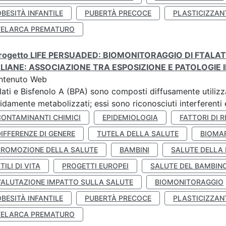
BESITÀ INFANTILE
PUBERTÀ PRECOCE
PLASTICIZZAN
TELARCA PREMATURO
 progetto LIFE PERSUADED: BIOMONITORAGGIO DI FTALA
ALIANE: ASSOCIAZIONE TRA ESPOSIZIONE E PATOLOGIE I
ntenuto Web
lati e Bisfenolo A (BPA) sono composti diffusamente utilizza
idamente metabolizzati; essi sono riconosciuti interferenti e
CONTAMINANTI CHIMICI
EPIDEMIOLOGIA
FATTORI DI R
IFFERENZE DI GENERE
TUTELA DELLA SALUTE
BIOMA
PROMOZIONE DELLA SALUTE
BAMBINI
SALUTE DELLA
TILI DI VITA
PROGETTI EUROPEI
SALUTE DEL BAMBIN
VALUTAZIONE IMPATTO SULLA SALUTE
BIOMONITORAGGIO
BESITÀ INFANTILE
PUBERTÀ PRECOCE
PLASTICIZZAN
TELARCA PREMATURO