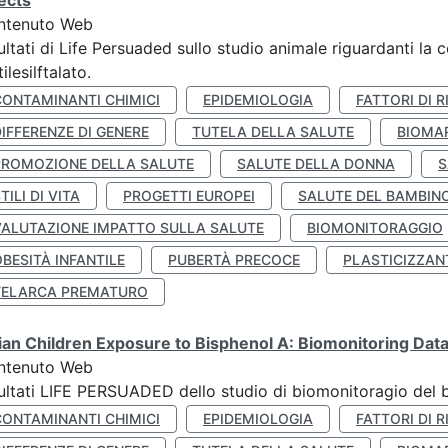
ects
ntenuto Web
ultati di Life Persuaded sullo studio animale riguardanti la 
tilesilftalato.
CONTAMINANTI CHIMICI
EPIDEMIOLOGIA
FATTORI DI R
IFFERENZE DI GENERE
TUTELA DELLA SALUTE
BIOMA
PROMOZIONE DELLA SALUTE
SALUTE DELLA DONNA
S
TILI DI VITA
PROGETTI EUROPEI
SALUTE DEL BAMBIN
VALUTAZIONE IMPATTO SULLA SALUTE
BIOMONITORAGGIO
BESITÀ INFANTILE
PUBERTÀ PRECOCE
PLASTICIZZAN
TELARCA PREMATURO
lian Children Exposure to Bisphenol A: Biomonitoring Da
ntenuto Web
ultati LIFE PERSUADED dello studio di biomonitoragio del 
CONTAMINANTI CHIMICI
EPIDEMIOLOGIA
FATTORI DI R