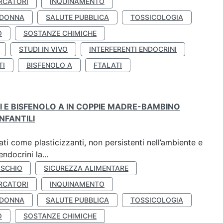
RCATORI
INQUINAMENTO
 DONNA
SALUTE PUBBLICA
TOSSICOLOGIA
O
SOSTANZE CHIMICHE
STUDI IN VIVO
INTERFERENTI ENDOCRINI
TI
BISFENOLO A
FTALATI
TI E BISFENOLO A IN COPPIE MADRE-BAMBINO
NFANTILI
ti come plasticizzanti, non persistenti nell’ambiente e
ndocrini la...
ISCHIO
SICUREZZA ALIMENTARE
RCATORI
INQUINAMENTO
 DONNA
SALUTE PUBBLICA
TOSSICOLOGIA
O
SOSTANZE CHIMICHE