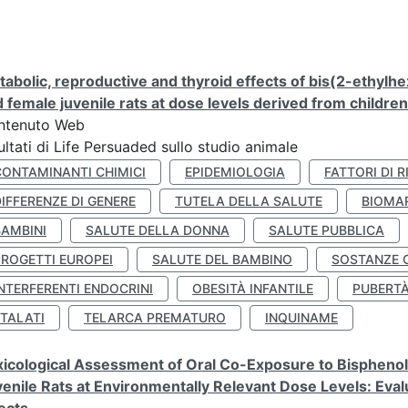
abolic, reproductive and thyroid effects of bis(2-ethylhe
 female juvenile rats at dose levels derived from childre
ntenuto Web
ultati di Life Persuaded sullo studio animale
CONTAMINANTI CHIMICI
EPIDEMIOLOGIA
FATTORI DI R
IFFERENZE DI GENERE
TUTELA DELLA SALUTE
BIOMA
BAMBINI
SALUTE DELLA DONNA
SALUTE PUBBLICA
PROGETTI EUROPEI
SALUTE DEL BAMBINO
SOSTANZE 
NTERFERENTI ENDOCRINI
OBESITÀ INFANTILE
PUBERT
FTALATI
TELARCA PREMATURO
INQUINAME
icological Assessment of Oral Co-Exposure to Bisphenol 
enile Rats at Environmentally Relevant Dose Levels: Evalu