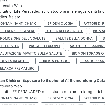
ects
ntenuto Web
ultati di Life Persuaded sullo studio animale riguardanti la 
tilesilftalato.
CONTAMINANTI CHIMICI
EPIDEMIOLOGIA
FATTORI DI R
IFFERENZE DI GENERE
TUTELA DELLA SALUTE
BIOMA
PROMOZIONE DELLA SALUTE
SALUTE DELLA DONNA
S
TILI DI VITA
PROGETTI EUROPEI
SALUTE DEL BAMBIN
VALUTAZIONE IMPATTO SULLA SALUTE
BIOMONITORAGGIO
BESITÀ INFANTILE
PUBERTÀ PRECOCE
PLASTICIZZAN
TELARCA PREMATURO
lian Children Exposure to Bisphenol A: Biomonitoring Da
ntenuto Web
ultati LIFE PERSUADED dello studio di biomonitoragio del 
CONTAMINANTI CHIMICI
EPIDEMIOLOGIA
FATTORI DI R