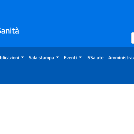
Sanità
blicazioni
Sala stampa
Eventi
ISSalute
Amministraz
enti