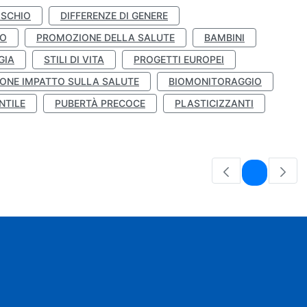
ISCHIO
DIFFERENZE DI GENERE
TO
PROMOZIONE DELLA SALUTE
BAMBINI
GIA
STILI DI VITA
PROGETTI EUROPEI
ONE IMPATTO SULLA SALUTE
BIOMONITORAGGIO
NTILE
PUBERTÀ PRECOCE
PLASTICIZZANTI
Pagina
1