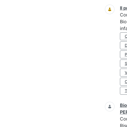
Il
Co
Bio
inf
D
S
O
Bio
PE
Co
Ris