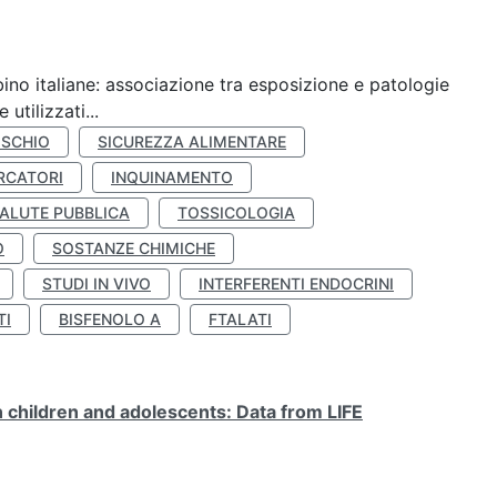
ino italiane: associazione tra esposizione e patologie
utilizzati...
ISCHIO
SICUREZZA ALIMENTARE
RCATORI
INQUINAMENTO
ALUTE PUBBLICA
TOSSICOLOGIA
O
SOSTANZE CHIMICHE
STUDI IN VIVO
INTERFERENTI ENDOCRINI
TI
BISFENOLO A
FTALATI
n children and adolescents: Data from LIFE