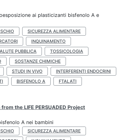
coesposizione ai plasticizanti bisfenolo A e
ISCHIO
SICUREZZA ALIMENTARE
RCATORI
INQUINAMENTO
ALUTE PUBBLICA
TOSSICOLOGIA
O
SOSTANZE CHIMICHE
STUDI IN VIVO
INTERFERENTI ENDOCRINI
TI
BISFENOLO A
FTALATI
ta from the LIFE PERSUADED Project
bisfenolo A nei bambini
ISCHIO
SICUREZZA ALIMENTARE