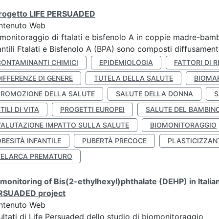
 progetto LIFE PERSUADED
ntenuto Web
monitoraggio di ftalati e bisfenolo A in coppie madre-bamb
antili Ftalati e Bisfenolo A (BPA) sono composti diffusamente 
CONTAMINANTI CHIMICI
EPIDEMIOLOGIA
FATTORI DI R
IFFERENZE DI GENERE
TUTELA DELLA SALUTE
BIOMA
PROMOZIONE DELLA SALUTE
SALUTE DELLA DONNA
S
TILI DI VITA
PROGETTI EUROPEI
SALUTE DEL BAMBIN
VALUTAZIONE IMPATTO SULLA SALUTE
BIOMONITORAGGIO
BESITÀ INFANTILE
PUBERTÀ PRECOCE
PLASTICIZZAN
TELARCA PREMATURO
monitoring of Bis(2-ethylhexyl)phthalate (DEHP) in Italia
RSUADED project
ntenuto Web
ultati di Life Persuaded dello studio di biomonitoraggio