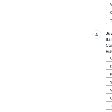
O
Juv
Ita
Co
Ris
D
S
O