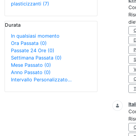
Eff
plasticizzanti
(7)
Co
Ris
die
Durata
In qualsiasi momento
D
Ora Passata
(0)
Passate 24 Ore
(0)
Settimana Passata
(0)
S
Mese Passato
(0)
Anno Passato
(0)
O
Intervallo Personalizzato…
Ita
Co
Ris