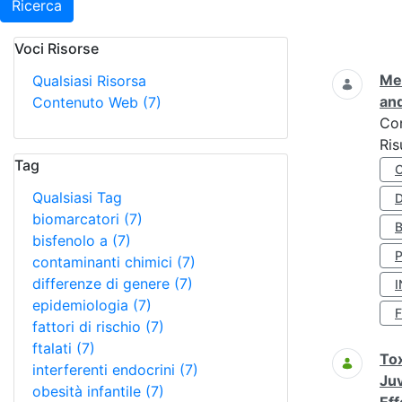
Ricerca
Voci Risorse
Ricerca
Met
Qualsiasi Risorsa
and
Contenuto Web
(7)
Co
Ris
Tag
Qualsiasi Tag
D
biomarcatori
(7)
bisfenolo a
(7)
contaminanti chimici
(7)
differenze di genere
(7)
I
epidemiologia
(7)
fattori di rischio
(7)
ftalati
(7)
Tox
interferenti endocrini
(7)
Juv
obesità infantile
(7)