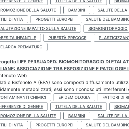
IFFERENZE DI GENERE
TUTELA DELLA SALUTE
BIOMA
PROMOZIONE DELLA SALUTE
BAMBINI
SALUTE DELLA
TILI DI VITA
PROGETTI EUROPEI
SALUTE DEL BAMBIN
VALUTAZIONE IMPATTO SULLA SALUTE
BIOMONITORAGGIO
BESITÀ INFANTILE
PUBERTÀ PRECOCE
PLASTICIZZAN
TELARCA PREMATURO
 progetto LIFE PERSUADED: BIOMONITORAGGIO DI FTALA
ALIANE: ASSOCIAZIONE TRA ESPOSIZIONE E PATOLOGIE I
ntenuto Web
lati e Bisfenolo A (BPA) sono composti diffusamente utilizza
idamente metabolizzati; essi sono riconosciuti interferenti e
CONTAMINANTI CHIMICI
EPIDEMIOLOGIA
FATTORI DI R
IFFERENZE DI GENERE
TUTELA DELLA SALUTE
BIOMA
PROMOZIONE DELLA SALUTE
BAMBINI
SALUTE DELLA
TILI DI VITA
PROGETTI EUROPEI
SALUTE DEL BAMBIN