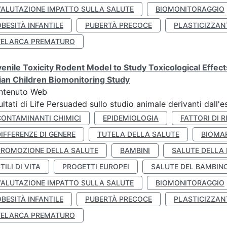
VALUTAZIONE IMPATTO SULLA SALUTE
BIOMONITORAGGIO
BESITÀ INFANTILE
PUBERTÀ PRECOCE
PLASTICIZZAN
TELARCA PREMATURO
enile Toxicity Rodent Model to Study Toxicological Effec
lian Children Biomonitoring Study
ntenuto Web
ultati di Life Persuaded sullo studio animale derivanti dall'
CONTAMINANTI CHIMICI
EPIDEMIOLOGIA
FATTORI DI R
IFFERENZE DI GENERE
TUTELA DELLA SALUTE
BIOMA
PROMOZIONE DELLA SALUTE
BAMBINI
SALUTE DELLA
TILI DI VITA
PROGETTI EUROPEI
SALUTE DEL BAMBIN
VALUTAZIONE IMPATTO SULLA SALUTE
BIOMONITORAGGIO
BESITÀ INFANTILE
PUBERTÀ PRECOCE
PLASTICIZZAN
TELARCA PREMATURO