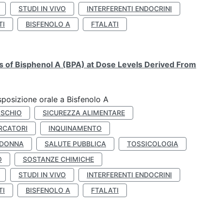
STUDI IN VIVO
INTERFERENTI ENDOCRINI
TI
BISFENOLO A
FTALATI
ts of Bisphenol A (BPA) at Dose Levels Derived From
esposizione orale a Bisfenolo A
ISCHIO
SICUREZZA ALIMENTARE
RCATORI
INQUINAMENTO
 DONNA
SALUTE PUBBLICA
TOSSICOLOGIA
O
SOSTANZE CHIMICHE
STUDI IN VIVO
INTERFERENTI ENDOCRINI
TI
BISFENOLO A
FTALATI