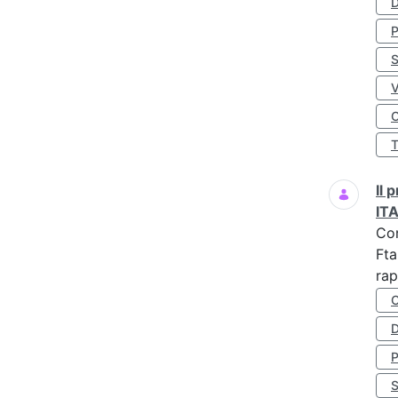
D
S
O
Il
IT
Co
Fta
rap
D
S