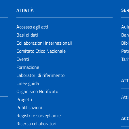
ATTIVITÀ
SER
Accesso agli atti
Aul
Basi di dati
Ban
Collaborazioni internazionali
Bibl
Comitato Etico Nazionale
Patr
Eventi
Tari
Formazione
Laboratori di riferimento
ATT
Linee guida
Organismo Notificato
Atti
Progetti
Pubblicazioni
Registri e sorveglianze
ACC
Ricerca collaboratori