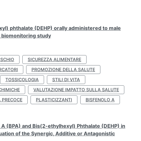
xyl) phthalate (DEHP) orally administered to male
n biomonitoring study
ISCHIO
SICUREZZA ALIMENTARE
RCATORI
PROMOZIONE DELLA SALUTE
TOSSICOLOGIA
STILI DI VITA
CHIMICHE
VALUTAZIONE IMPATTO SULLA SALUTE
À PRECOCE
PLASTICIZZANTI
BISFENOLO A
A (BPA) and Bis(2-ethylhexyl) Phthalate (DEHP) in
ation of the Synergic, Additive or Antagonistic