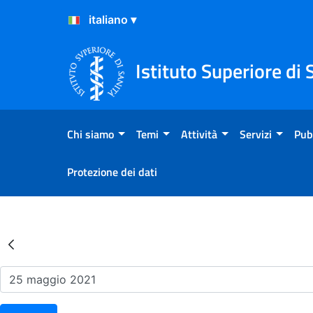
Salta al Contenuto
Salta al Footer
Istituto Superiore di 
Chi siamo
Temi
Attività
Servizi
Pub
Protezione dei dati
Risultati della Ricerca - Ev