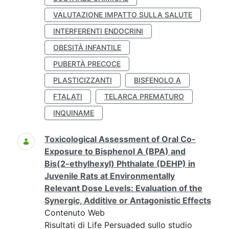
VALUTAZIONE IMPATTO SULLA SALUTE
INTERFERENTI ENDOCRINI
OBESITÀ INFANTILE
PUBERTÀ PRECOCE
PLASTICIZZANTI
BISFENOLO A
FTALATI
TELARCA PREMATURO
INQUINAME
Toxicological Assessment of Oral Co-
Exposure to Bisphenol A (BPA) and
Bis(2-ethylhexyl) Phthalate (DEHP) in
Juvenile Rats at Environmentally
Relevant Dose Levels: Evaluation of the
Synergic, Additive or Antagonistic Effects
Contenuto Web
Risultati di Life Persuaded sullo studio