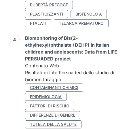
PUBERTÀ PRECOCE
PLASTICIZZANTI
BISFENOLO A
FTALATI
TELARCA PREMATURO
Biomonitoring of Bis(2-
ethylhexyl)phthalate (DEHP) in Italian
children and adolescents: Data from LIFE
PERSUADED project
Contenuto Web
Risultati di Life Persuaded dello studio di
biomonitoraggio
CONTAMINANTI CHIMICI
EPIDEMIOLOGIA
FATTORI DI RISCHIO
DIFFERENZE DI GENERE
TUTELA DELLA SALUTE