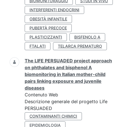
BIOMONITORAGGIO
STUDI IN VIVO
INTERFERENTI ENDOCRINI
OBESITÀ INFANTILE
PUBERTÀ PRECOCE
PLASTICIZZANTI
BISFENOLO A
FTALATI
TELARCA PREMATURO
The LIFE PERSUADED project approach
on phthalates and bisphenol A
biomonitoring in Italian mother-child
pairs linking exposure and juvenile
diseases
Contenuto Web
Descrizione generale del progetto Life
PERSUADED
CONTAMINANTI CHIMICI
EPIDEMIOLOGIA