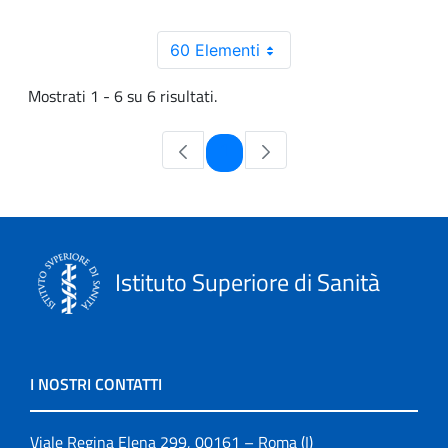
60 Elementi
Mostrati 1 - 6 su 6 risultati.
Pagina
1
Istituto Superiore di Sanità
I NOSTRI CONTATTI
Viale Regina Elena 299, 00161 – Roma (I)