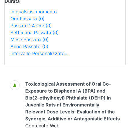
Durata
In qualsiasi momento
Ora Passata
(0)
Passate 24 Ore
(0)
Settimana Passata
(0)
Mese Passato
(0)
Anno Passato
(0)
Intervallo Personalizzato…
Ricerca
Toxicological Assessment of Oral Co-
Exposure to Bisphenol A (BPA) and
Bis(2-ethylhexyl) Phthalate (DEHP) in
Juvenile Rats at Environmentally
Relevant Dose Levels: Evaluation of the
Synergic, Additive or Antagonistic Effects
Contenuto Web