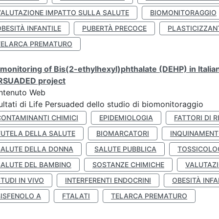
VALUTAZIONE IMPATTO SULLA SALUTE
BIOMONITORAGGIO
BESITÀ INFANTILE
PUBERTÀ PRECOCE
PLASTICIZZAN
TELARCA PREMATURO
monitoring of Bis(2-ethylhexyl)phthalate (DEHP) in Italia
RSUADED project
ntenuto Web
ultati di Life Persuaded dello studio di biomonitoraggio
CONTAMINANTI CHIMICI
EPIDEMIOLOGIA
FATTORI DI R
TUTELA DELLA SALUTE
BIOMARCATORI
INQUINAMEN
SALUTE DELLA DONNA
SALUTE PUBBLICA
TOSSICOLO
SALUTE DEL BAMBINO
SOSTANZE CHIMICHE
VALUTAZI
TUDI IN VIVO
INTERFERENTI ENDOCRINI
OBESITÀ INFA
BISFENOLO A
FTALATI
TELARCA PREMATURO