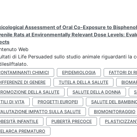
icological Assessment of Oral Co-Exposure to Bisphenol 
enile Rats at Environmentally Relevant Dose Levels: Evalu
ects
ntenuto Web
ultati di Life Persuaded sullo studio animale riguardanti la 
tilesilftalato.
CONTAMINANTI CHIMICI
EPIDEMIOLOGIA
FATTORI DI R
IFFERENZE DI GENERE
TUTELA DELLA SALUTE
BIOMA
PROMOZIONE DELLA SALUTE
SALUTE DELLA DONNA
S
TILI DI VITA
PROGETTI EUROPEI
SALUTE DEL BAMBIN
VALUTAZIONE IMPATTO SULLA SALUTE
BIOMONITORAGGIO
BESITÀ INFANTILE
PUBERTÀ PRECOCE
PLASTICIZZAN
TELARCA PREMATURO