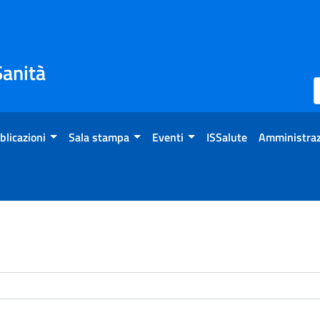
Sanità
blicazioni
Sala stampa
Eventi
ISSalute
Amministraz
enti