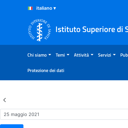
Salta al Contenuto
Salta al Footer
Istituto Superiore di 
Chi siamo
Temi
Attività
Servizi
Pub
Protezione dei dati
Risultati della Ricerca - Ev