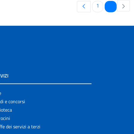
Pagina
Pagina
1
2
VIZI
e
di e concorsi
ioteca
ocini
ffe dei servizi a terzi