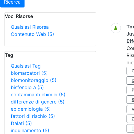
Ricerca
Voci Risorse
Ricerca
Tox
Qualsiasi Risorsa
Juv
Contenuto Web
(5)
Eff
Co
Tag
Ris
die
Qualsiasi Tag
biomarcatori
(5)
biomonitoraggio
(5)
D
bisfenolo a
(5)
contaminanti chimici
(5)
S
differenze di genere
(5)
epidemiologia
(5)
fattori di rischio
(5)
O
ftalati
(5)
inquinamento
(5)