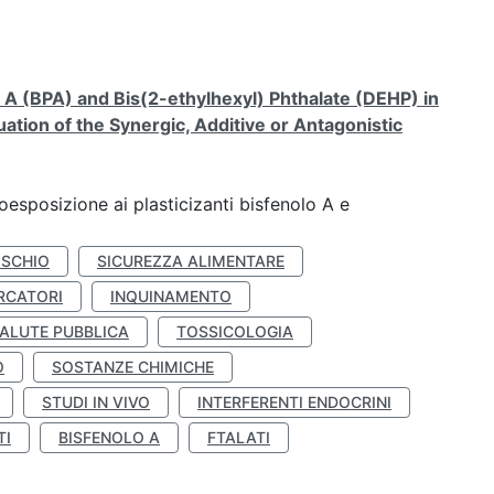
A (BPA) and Bis(2-ethylhexyl) Phthalate (DEHP) in
ation of the Synergic, Additive or Antagonistic
coesposizione ai plasticizanti bisfenolo A e
ISCHIO
SICUREZZA ALIMENTARE
RCATORI
INQUINAMENTO
ALUTE PUBBLICA
TOSSICOLOGIA
O
SOSTANZE CHIMICHE
STUDI IN VIVO
INTERFERENTI ENDOCRINI
TI
BISFENOLO A
FTALATI