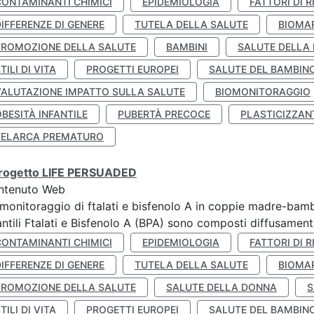
CONTAMINANTI CHIMICI
EPIDEMIOLOGIA
FATTORI DI R
IFFERENZE DI GENERE
TUTELA DELLA SALUTE
BIOMA
PROMOZIONE DELLA SALUTE
BAMBINI
SALUTE DELLA
TILI DI VITA
PROGETTI EUROPEI
SALUTE DEL BAMBIN
VALUTAZIONE IMPATTO SULLA SALUTE
BIOMONITORAGGIO
BESITÀ INFANTILE
PUBERTÀ PRECOCE
PLASTICIZZAN
TELARCA PREMATURO
 progetto LIFE PERSUADED
ntenuto Web
monitoraggio di ftalati e bisfenolo A in coppie madre-bamb
antili Ftalati e Bisfenolo A (BPA) sono composti diffusamente 
CONTAMINANTI CHIMICI
EPIDEMIOLOGIA
FATTORI DI R
IFFERENZE DI GENERE
TUTELA DELLA SALUTE
BIOMA
PROMOZIONE DELLA SALUTE
SALUTE DELLA DONNA
S
TILI DI VITA
PROGETTI EUROPEI
SALUTE DEL BAMBIN