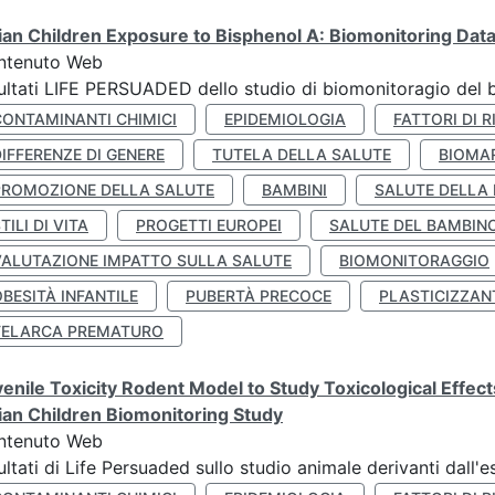
lian Children Exposure to Bisphenol A: Biomonitoring Da
ntenuto Web
ultati LIFE PERSUADED dello studio di biomonitoragio del 
CONTAMINANTI CHIMICI
EPIDEMIOLOGIA
FATTORI DI R
IFFERENZE DI GENERE
TUTELA DELLA SALUTE
BIOMA
PROMOZIONE DELLA SALUTE
BAMBINI
SALUTE DELLA
TILI DI VITA
PROGETTI EUROPEI
SALUTE DEL BAMBIN
VALUTAZIONE IMPATTO SULLA SALUTE
BIOMONITORAGGIO
BESITÀ INFANTILE
PUBERTÀ PRECOCE
PLASTICIZZAN
TELARCA PREMATURO
enile Toxicity Rodent Model to Study Toxicological Effec
lian Children Biomonitoring Study
ntenuto Web
ultati di Life Persuaded sullo studio animale derivanti dall'