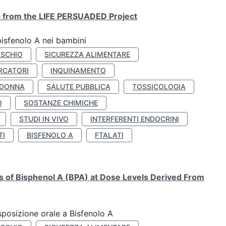
ta from the LIFE PERSUADED Project
bisfenolo A nei bambini
ISCHIO
SICUREZZA ALIMENTARE
RCATORI
INQUINAMENTO
 DONNA
SALUTE PUBBLICA
TOSSICOLOGIA
O
SOSTANZE CHIMICHE
STUDI IN VIVO
INTERFERENTI ENDOCRINI
TI
BISFENOLO A
FTALATI
ts of Bisphenol A (BPA) at Dose Levels Derived From
esposizione orale a Bisfenolo A