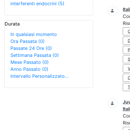
interferenti endocrini
(5)
Ita
Co
Ris
Durata
In qualsiasi momento
D
Ora Passata
(0)
Passate 24 Ore
(0)
Settimana Passata
(0)
S
Mese Passato
(0)
Anno Passato
(0)
Intervallo Personalizzato…
O
Juv
Ita
Co
Ris