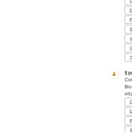
D
S
O
Il
Co
Bio
inf
D
S