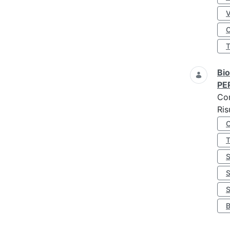
O
Bio
PE
Co
Ris
S