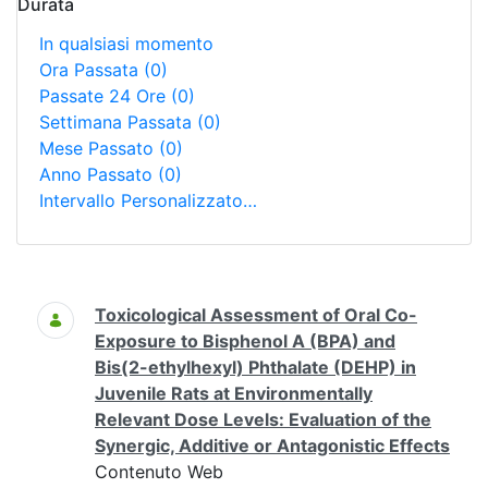
Durata
In qualsiasi momento
Ora Passata
(0)
Passate 24 Ore
(0)
Settimana Passata
(0)
Mese Passato
(0)
Anno Passato
(0)
Intervallo Personalizzato…
Ricerca
Toxicological Assessment of Oral Co-
Exposure to Bisphenol A (BPA) and
Bis(2-ethylhexyl) Phthalate (DEHP) in
Juvenile Rats at Environmentally
Relevant Dose Levels: Evaluation of the
Synergic, Additive or Antagonistic Effects
Contenuto Web