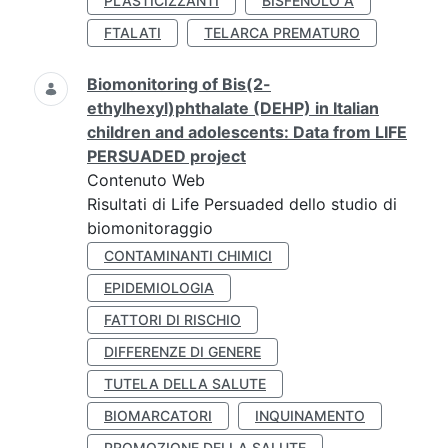
PLASTICIZZANTI
BISFENOLO A
FTALATI
TELARCA PREMATURO
Biomonitoring of Bis(2-
ethylhexyl)phthalate (DEHP) in Italian
children and adolescents: Data from LIFE
PERSUADED project
Contenuto Web
Risultati di Life Persuaded dello studio di
biomonitoraggio
CONTAMINANTI CHIMICI
EPIDEMIOLOGIA
FATTORI DI RISCHIO
DIFFERENZE DI GENERE
TUTELA DELLA SALUTE
BIOMARCATORI
INQUINAMENTO
PROMOZIONE DELLA SALUTE