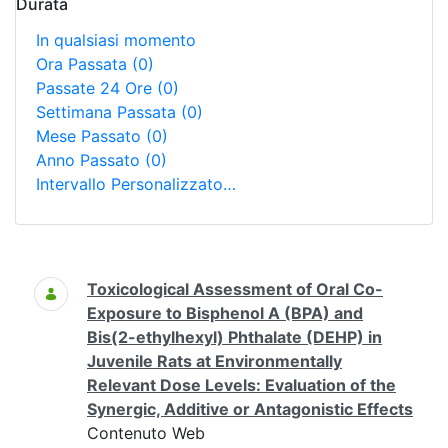
Durata
In qualsiasi momento
Ora Passata
(0)
Passate 24 Ore
(0)
Settimana Passata
(0)
Mese Passato
(0)
Anno Passato
(0)
Intervallo Personalizzato…
Ricerca
Toxicological Assessment of Oral Co-
Exposure to Bisphenol A (BPA) and
Bis(2-ethylhexyl) Phthalate (DEHP) in
Juvenile Rats at Environmentally
Relevant Dose Levels: Evaluation of the
Synergic, Additive or Antagonistic Effects
Contenuto Web