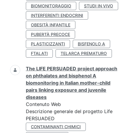
BIOMONITORAGGIO
STUDI IN VIVO
INTERFERENTI ENDOCRINI
OBESITÀ INFANTILE
PUBERTÀ PRECOCE
PLASTICIZZANTI
BISFENOLO A
FTALATI
TELARCA PREMATURO
The LIFE PERSUADED project approach
on phthalates and bisphenol A
biomonitoring in Italian mother-child
pairs linking exposure and juvenile
diseases
Contenuto Web
Descrizione generale del progetto Life
PERSUADED
CONTAMINANTI CHIMICI