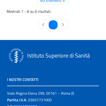
60 Elementi
Mostrati 1 - 6 su 6 risultati.
Pagina
1
Istituto Superiore di Sanità
I NOSTRI CONTATTI
Viale Regina Elena 299, 00161 – Roma (I)
Partita I.V.A.
03657731000