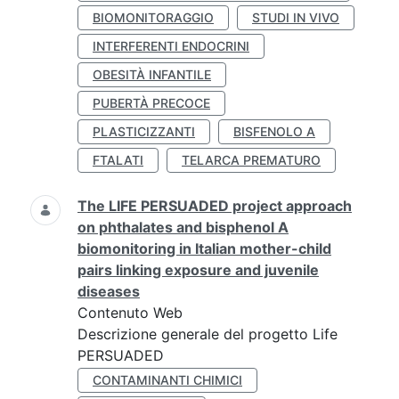
BIOMONITORAGGIO
STUDI IN VIVO
INTERFERENTI ENDOCRINI
OBESITÀ INFANTILE
PUBERTÀ PRECOCE
PLASTICIZZANTI
BISFENOLO A
FTALATI
TELARCA PREMATURO
The LIFE PERSUADED project approach
on phthalates and bisphenol A
biomonitoring in Italian mother-child
pairs linking exposure and juvenile
diseases
Contenuto Web
Descrizione generale del progetto Life
PERSUADED
CONTAMINANTI CHIMICI