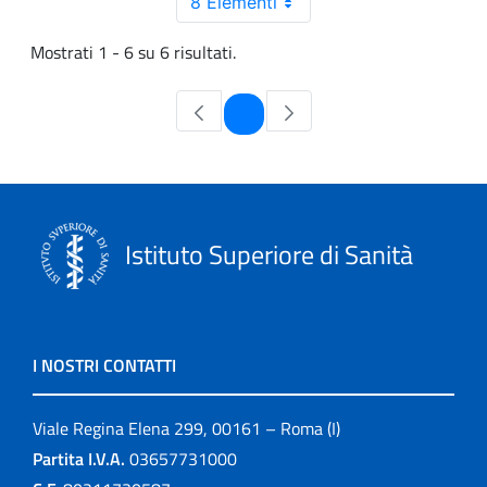
8 Elementi
Mostrati 1 - 6 su 6 risultati.
Pagina
1
Istituto Superiore di Sanità
I NOSTRI CONTATTI
Viale Regina Elena 299, 00161 – Roma (I)
Partita I.V.A.
03657731000