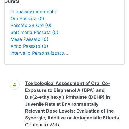
Durata
In qualsiasi momento
Ora Passata
(0)
Passate 24 Ore
(0)
Settimana Passata
(0)
Mese Passato
(0)
Anno Passato
(0)
Intervallo Personalizzato…
Ricerca
Toxicological Assessment of Oral Co-
Exposure to Bisphenol A (BPA) and
Bis(2-ethylhexyl) Phthalate (DEHP) in
Juvenile Rats at Environmentally
Relevant Dose Levels: Evaluation of the
Synergic, Additive or Antagonistic Effects
Contenuto Web