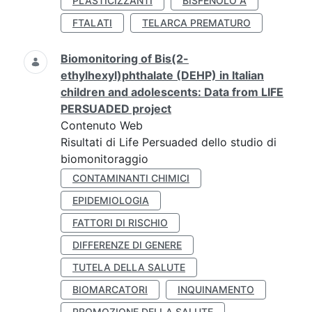
PLASTICIZZANTI
BISFENOLO A
FTALATI
TELARCA PREMATURO
Biomonitoring of Bis(2-
ethylhexyl)phthalate (DEHP) in Italian
children and adolescents: Data from LIFE
PERSUADED project
Contenuto Web
Risultati di Life Persuaded dello studio di
biomonitoraggio
CONTAMINANTI CHIMICI
EPIDEMIOLOGIA
FATTORI DI RISCHIO
DIFFERENZE DI GENERE
TUTELA DELLA SALUTE
BIOMARCATORI
INQUINAMENTO
PROMOZIONE DELLA SALUTE