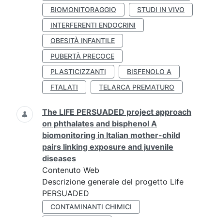
BIOMONITORAGGIO
STUDI IN VIVO
INTERFERENTI ENDOCRINI
OBESITÀ INFANTILE
PUBERTÀ PRECOCE
PLASTICIZZANTI
BISFENOLO A
FTALATI
TELARCA PREMATURO
The LIFE PERSUADED project approach
on phthalates and bisphenol A
biomonitoring in Italian mother-child
pairs linking exposure and juvenile
diseases
Contenuto Web
Descrizione generale del progetto Life
PERSUADED
CONTAMINANTI CHIMICI