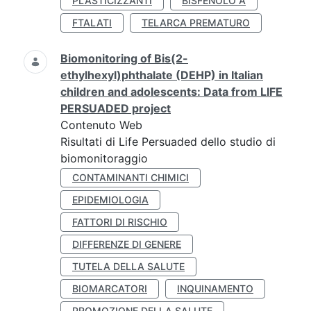
PLASTICIZZANTI
BISFENOLO A
FTALATI
TELARCA PREMATURO
Biomonitoring of Bis(2-
ethylhexyl)phthalate (DEHP) in Italian
children and adolescents: Data from LIFE
PERSUADED project
Contenuto Web
Risultati di Life Persuaded dello studio di
biomonitoraggio
CONTAMINANTI CHIMICI
EPIDEMIOLOGIA
FATTORI DI RISCHIO
DIFFERENZE DI GENERE
TUTELA DELLA SALUTE
BIOMARCATORI
INQUINAMENTO
PROMOZIONE DELLA SALUTE