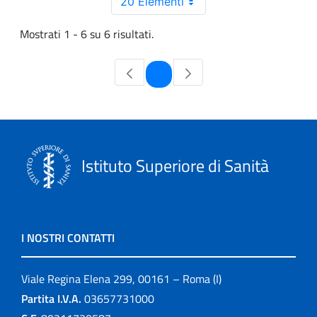
20 Elementi
Mostrati 1 - 6 su 6 risultati.
Pagina
1
Istituto Superiore di Sanità
I NOSTRI CONTATTI
Viale Regina Elena 299, 00161 – Roma (I)
Partita I.V.A.
03657731000