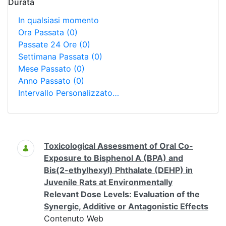
Durata
In qualsiasi momento
Ora Passata
(0)
Passate 24 Ore
(0)
Settimana Passata
(0)
Mese Passato
(0)
Anno Passato
(0)
Intervallo Personalizzato…
Ricerca
Toxicological Assessment of Oral Co-
Exposure to Bisphenol A (BPA) and
Bis(2-ethylhexyl) Phthalate (DEHP) in
Juvenile Rats at Environmentally
Relevant Dose Levels: Evaluation of the
Synergic, Additive or Antagonistic Effects
Contenuto Web