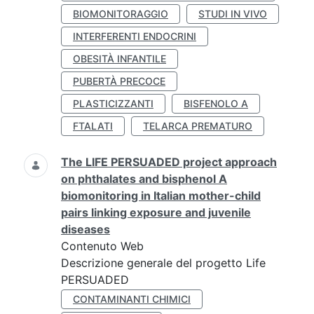
BIOMONITORAGGIO
STUDI IN VIVO
INTERFERENTI ENDOCRINI
OBESITÀ INFANTILE
PUBERTÀ PRECOCE
PLASTICIZZANTI
BISFENOLO A
FTALATI
TELARCA PREMATURO
The LIFE PERSUADED project approach
on phthalates and bisphenol A
biomonitoring in Italian mother-child
pairs linking exposure and juvenile
diseases
Contenuto Web
Descrizione generale del progetto Life
PERSUADED
CONTAMINANTI CHIMICI