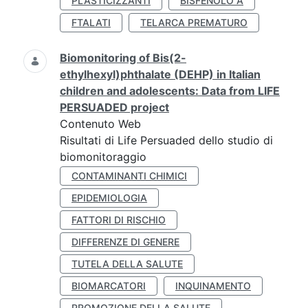
PLASTICIZZANTI
BISFENOLO A
FTALATI
TELARCA PREMATURO
Biomonitoring of Bis(2-
ethylhexyl)phthalate (DEHP) in Italian
children and adolescents: Data from LIFE
PERSUADED project
Contenuto Web
Risultati di Life Persuaded dello studio di
biomonitoraggio
CONTAMINANTI CHIMICI
EPIDEMIOLOGIA
FATTORI DI RISCHIO
DIFFERENZE DI GENERE
TUTELA DELLA SALUTE
BIOMARCATORI
INQUINAMENTO
PROMOZIONE DELLA SALUTE