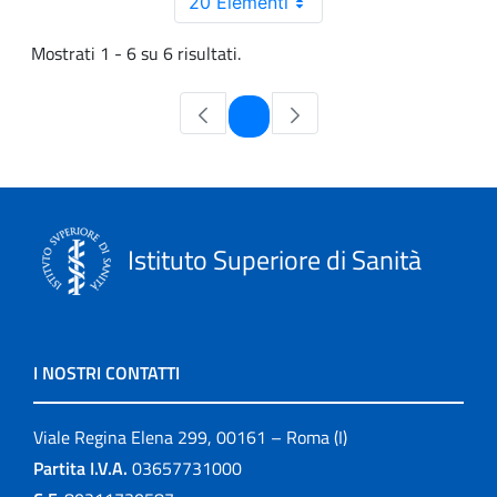
20 Elementi
Mostrati 1 - 6 su 6 risultati.
Pagina
1
Istituto Superiore di Sanità
I NOSTRI CONTATTI
Viale Regina Elena 299, 00161 – Roma (I)
Partita I.V.A.
03657731000