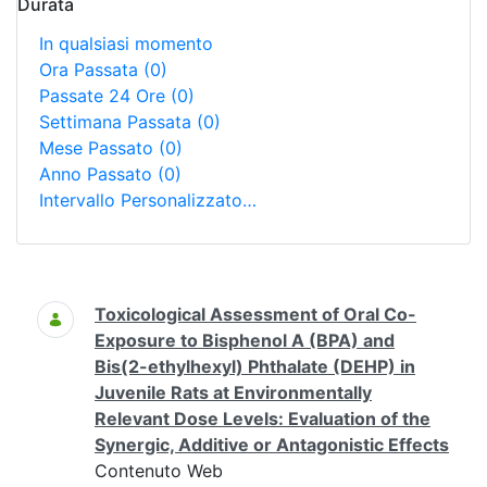
Durata
In qualsiasi momento
Ora Passata
(0)
Passate 24 Ore
(0)
Settimana Passata
(0)
Mese Passato
(0)
Anno Passato
(0)
Intervallo Personalizzato…
Ricerca
Toxicological Assessment of Oral Co-
Exposure to Bisphenol A (BPA) and
Bis(2-ethylhexyl) Phthalate (DEHP) in
Juvenile Rats at Environmentally
Relevant Dose Levels: Evaluation of the
Synergic, Additive or Antagonistic Effects
Contenuto Web