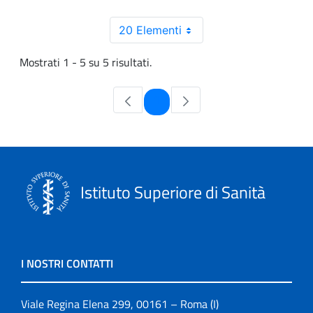
20 Elementi
Mostrati 1 - 5 su 5 risultati.
Pagina
1
Istituto Superiore di Sanità
I NOSTRI CONTATTI
Viale Regina Elena 299, 00161 – Roma (I)