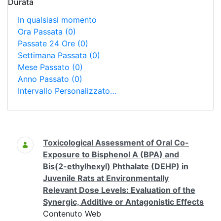
Durata
In qualsiasi momento
Ora Passata
(0)
Passate 24 Ore
(0)
Settimana Passata
(0)
Mese Passato
(0)
Anno Passato
(0)
Intervallo Personalizzato…
Ricerca
Toxicological Assessment of Oral Co-
Exposure to Bisphenol A (BPA) and
Bis(2-ethylhexyl) Phthalate (DEHP) in
Juvenile Rats at Environmentally
Relevant Dose Levels: Evaluation of the
Synergic, Additive or Antagonistic Effects
Contenuto Web