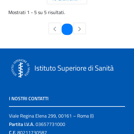
Mostrati 1 - 5 su 5 risultati.
Pagina
1
Istituto Superiore di Sanità
I NOSTRI CONTATTI
Viale Regina Elena 299, 00161 – Roma (I)
Partita I.V.A.
03657731000
C.F.
80211730587