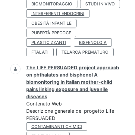
BIOMONITORAGGIO
STUDI IN VIVO
INTERFERENTI ENDOCRINI
OBESITÀ INFANTILE
PUBERTÀ PRECOCE
PLASTICIZZANTI
BISFENOLO A
FTALATI
TELARCA PREMATURO
The LIFE PERSUADED project approach
on phthalates and bisphenol A
biomonitoring in Italian mother-child
pairs linking exposure and juvenile
diseases
Contenuto Web
Descrizione generale del progetto Life
PERSUADED
CONTAMINANTI CHIMICI