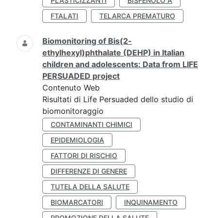
PLASTICIZZANTI
BISFENOLO A
FTALATI
TELARCA PREMATURO
Biomonitoring of Bis(2-
ethylhexyl)phthalate (DEHP) in Italian
children and adolescents: Data from LIFE
PERSUADED project
Contenuto Web
Risultati di Life Persuaded dello studio di
biomonitoraggio
CONTAMINANTI CHIMICI
EPIDEMIOLOGIA
FATTORI DI RISCHIO
DIFFERENZE DI GENERE
TUTELA DELLA SALUTE
BIOMARCATORI
INQUINAMENTO
PROMOZIONE DELLA SALUTE