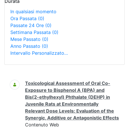
Durata
In qualsiasi momento
Ora Passata
(0)
Passate 24 Ore
(0)
Settimana Passata
(0)
Mese Passato
(0)
Anno Passato
(0)
Intervallo Personalizzato…
Ricerca
Toxicological Assessment of Oral Co-
Exposure to Bisphenol A (BPA) and
Bis(2-ethylhexyl) Phthalate (DEHP) in
Juvenile Rats at Environmentally
Relevant Dose Levels: Evaluation of the
Synergic, Additive or Antagonistic Effects
Contenuto Web