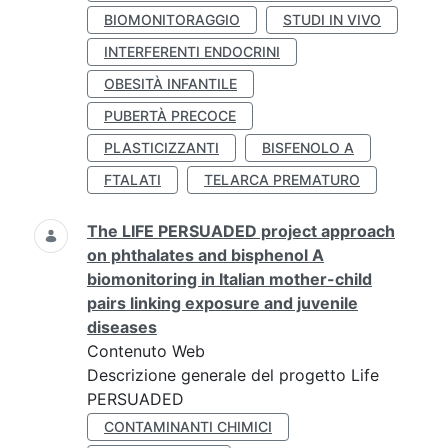
BIOMONITORAGGIO
STUDI IN VIVO
INTERFERENTI ENDOCRINI
OBESITÀ INFANTILE
PUBERTÀ PRECOCE
PLASTICIZZANTI
BISFENOLO A
FTALATI
TELARCA PREMATURO
The LIFE PERSUADED project approach
on phthalates and bisphenol A
biomonitoring in Italian mother-child
pairs linking exposure and juvenile
diseases
Contenuto Web
Descrizione generale del progetto Life
PERSUADED
CONTAMINANTI CHIMICI