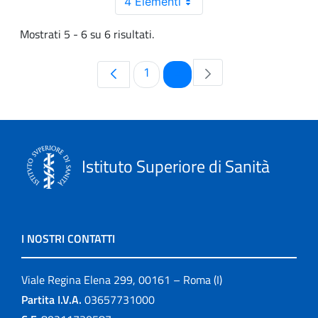
4 Elementi
Mostrati 5 - 6 su 6 risultati.
Pagina
Pagina
1
2
Istituto Superiore di Sanità
I NOSTRI CONTATTI
Viale Regina Elena 299, 00161 – Roma (I)
Partita I.V.A.
03657731000