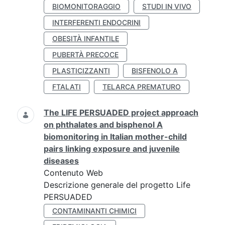
BIOMONITORAGGIO
STUDI IN VIVO
INTERFERENTI ENDOCRINI
OBESITÀ INFANTILE
PUBERTÀ PRECOCE
PLASTICIZZANTI
BISFENOLO A
FTALATI
TELARCA PREMATURO
The LIFE PERSUADED project approach
on phthalates and bisphenol A
biomonitoring in Italian mother-child
pairs linking exposure and juvenile
diseases
Contenuto Web
Descrizione generale del progetto Life
PERSUADED
CONTAMINANTI CHIMICI