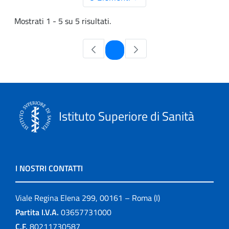
Mostrati 1 - 5 su 5 risultati.
Pagina
1
Istituto Superiore di Sanità
I NOSTRI CONTATTI
Viale Regina Elena 299, 00161 – Roma (I)
Partita I.V.A.
03657731000
C.F.
80211730587