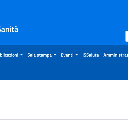
Sanità
blicazioni
Sala stampa
Eventi
ISSalute
Amministraz
enti