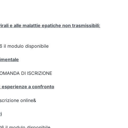
 virali e alle malattie epatiche non trasmissibili:
il modulo disponibile
rimentale
k: DOMANDA DI ISCRIZIONE
no: esperienze a confronto
scrizione online&
i
6 il modulo disponibile