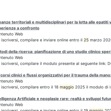
eanze territoriali e multidisciplinari per la lotta alle epatiti
perienze a confronto
ntenuto Web
 iscriversi, compilare e inviare online entro il
25
marzo 2026 
odi della ricerca: pianificazione di uno studio clinico spe
ntenuto Web
 iscriversi, compilare il modulo presente al seguente lin
corsi clinici e flussi organizzativi per il trauma della ma
ntenuto Web
 iscriversi, compilare entro il 18
maggio
2025 il modulo di i
elligenza Artificiale e neoplasie rare: realtà e sviluppi futur
ntenuto Web
 iscriversi, compilare e inviare online entro il 19
maggio
202