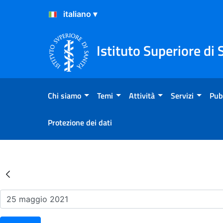
Salta al Contenuto
Salta al Footer
Istituto Superiore di 
Chi siamo
Temi
Attività
Servizi
Pub
Protezione dei dati
Risultati della Ricerca - Ev