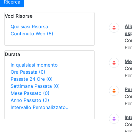
Ricerca
Voci Risorse
Ricerca
All
Qualsiasi Risorsa
es
Contenuto Web
(5)
Co
Per
Durata
Met
In qualsiasi momento
Co
Ora Passata
(0)
Per
Passate 24 Ore
(0)
Settimana Passata
(0)
Per
Mese Passato
(0)
Co
Anno Passato
(2)
Per
Intervallo Personalizzato…
Int
Co
Per