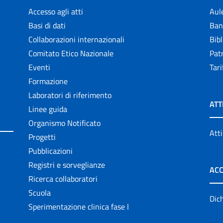
Accesso agli atti
Aul
Basi di dati
Ban
Collaborazioni internazionali
Bibl
Comitato Etico Nazionale
Patr
Eventi
Tari
Formazione
Laboratori di riferimento
ATT
Linee guida
Organismo Notificato
Atti
Progetti
Pubblicazioni
Registri e sorveglianze
ACC
Ricerca collaboratori
Scuola
Dich
Sperimentazione clinica fase I