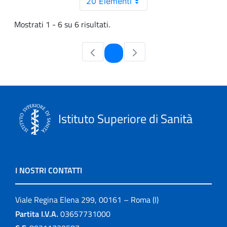
20 Elementi
Mostrati 1 - 6 su 6 risultati.
Pagina
1
Istituto Superiore di Sanità
I NOSTRI CONTATTI
Viale Regina Elena 299, 00161 – Roma (I)
Partita I.V.A.
03657731000