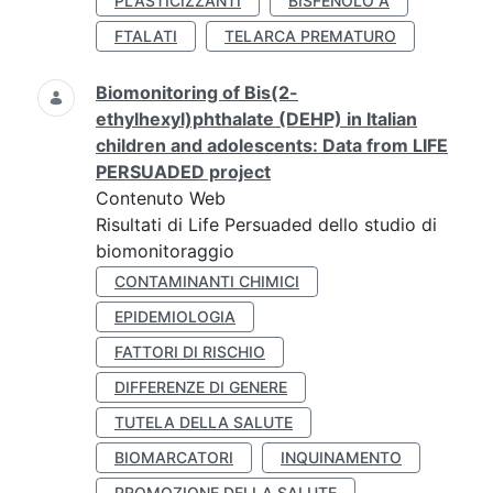
PLASTICIZZANTI
BISFENOLO A
FTALATI
TELARCA PREMATURO
Biomonitoring of Bis(2-
ethylhexyl)phthalate (DEHP) in Italian
children and adolescents: Data from LIFE
PERSUADED project
Contenuto Web
Risultati di Life Persuaded dello studio di
biomonitoraggio
CONTAMINANTI CHIMICI
EPIDEMIOLOGIA
FATTORI DI RISCHIO
DIFFERENZE DI GENERE
TUTELA DELLA SALUTE
BIOMARCATORI
INQUINAMENTO
PROMOZIONE DELLA SALUTE