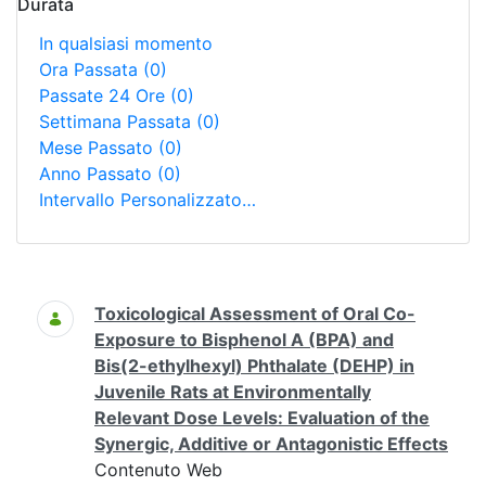
Durata
In qualsiasi momento
Ora Passata
(0)
Passate 24 Ore
(0)
Settimana Passata
(0)
Mese Passato
(0)
Anno Passato
(0)
Intervallo Personalizzato…
Ricerca
Toxicological Assessment of Oral Co-
Exposure to Bisphenol A (BPA) and
Bis(2-ethylhexyl) Phthalate (DEHP) in
Juvenile Rats at Environmentally
Relevant Dose Levels: Evaluation of the
Synergic, Additive or Antagonistic Effects
Contenuto Web