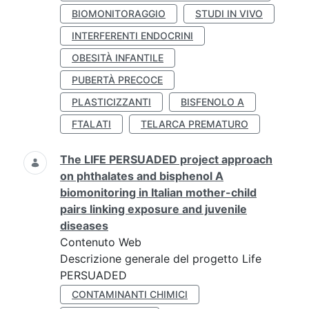
BIOMONITORAGGIO
STUDI IN VIVO
INTERFERENTI ENDOCRINI
OBESITÀ INFANTILE
PUBERTÀ PRECOCE
PLASTICIZZANTI
BISFENOLO A
FTALATI
TELARCA PREMATURO
The LIFE PERSUADED project approach
on phthalates and bisphenol A
biomonitoring in Italian mother-child
pairs linking exposure and juvenile
diseases
Contenuto Web
Descrizione generale del progetto Life
PERSUADED
CONTAMINANTI CHIMICI