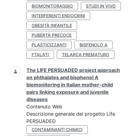
BIOMONITORAGGIO
STUDI IN VIVO
INTERFERENTI ENDOCRINI
OBESITÀ INFANTILE
PUBERTÀ PRECOCE
PLASTICIZZANTI
BISFENOLO A
FTALATI
TELARCA PREMATURO
The LIFE PERSUADED project approach
on phthalates and bisphenol A
biomonitoring in Italian mother-child
pairs linking exposure and juvenile
diseases
Contenuto Web
Descrizione generale del progetto Life
PERSUADED
CONTAMINANTI CHIMICI