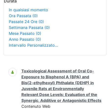
Durata
In qualsiasi momento
Ora Passata
(0)
Passate 24 Ore
(0)
Settimana Passata
(0)
Mese Passato
(0)
Anno Passato
(0)
Intervallo Personalizzato…
Ricerca
Toxicological Assessment of Oral Co-
Exposure to Bisphenol A (BPA) and
Bis(2-ethylhexyl) Phthalate (DEHP) in
Juvenile Rats at Environmentally
Relevant Dose Levels: Evaluation of the
Synergic, Additive or Antagonistic Effects
Contenuto Web