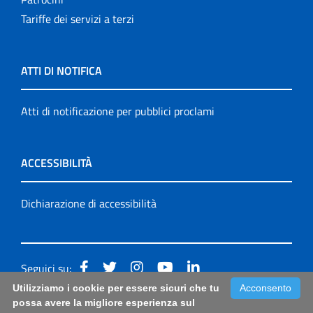
Tariffe dei servizi a terzi
ATTI DI NOTIFICA
Atti di notificazione per pubblici proclami
ACCESSIBILITÀ
Dichiarazione di accessibilità
Seguici su:
Utilizziamo i cookie per essere sicuri che tu
Acconsento
Accessibilità: form di segnalazione di prima istanza per
possa avere la migliore esperienza sul