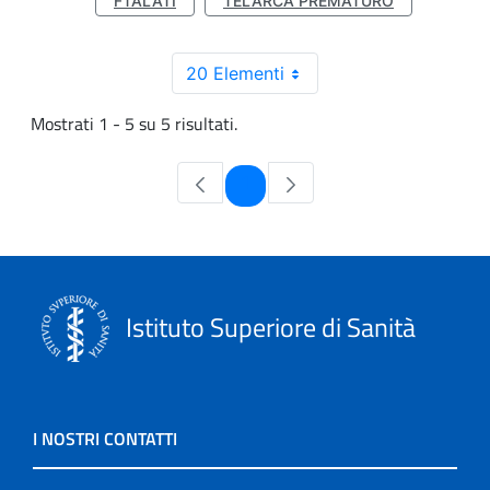
FTALATI
TELARCA PREMATURO
20 Elementi
Mostrati 1 - 5 su 5 risultati.
Pagina
1
Istituto Superiore di Sanità
I NOSTRI CONTATTI