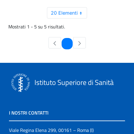
20 Elementi
Mostrati 1 - 5 su 5 risultati.
Pagina
1
Istituto Superiore di Sanità
I NOSTRI CONTATTI
Viale Regina Elena 299, 00161 – Roma (I)