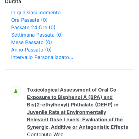
Durata
In qualsiasi momento
Ora Passata
(0)
Passate 24 Ore
(0)
Settimana Passata
(0)
Mese Passato
(0)
Anno Passato
(0)
Intervallo Personalizzato…
Ricerca
Toxicological Assessment of Oral Co-
Exposure to Bisphenol A (BPA) and
Bis(2-ethylhexyl) Phthalate (DEHP) in
Juvenile Rats at Environmentally
Relevant Dose Levels: Evaluation of the
Synergic, Additive or Antagonistic Effects
Contenuto Web