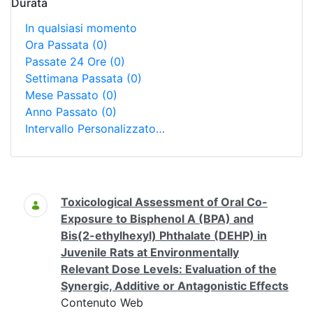
Durata
In qualsiasi momento
Ora Passata
(0)
Passate 24 Ore
(0)
Settimana Passata
(0)
Mese Passato
(0)
Anno Passato
(0)
Intervallo Personalizzato…
Ricerca
Toxicological Assessment of Oral Co-
Exposure to Bisphenol A (BPA) and
Bis(2-ethylhexyl) Phthalate (DEHP) in
Juvenile Rats at Environmentally
Relevant Dose Levels: Evaluation of the
Synergic, Additive or Antagonistic Effects
Contenuto Web