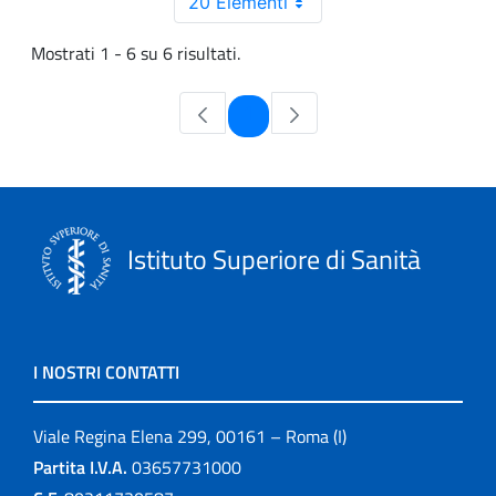
20 Elementi
Mostrati 1 - 6 su 6 risultati.
Pagina
1
Istituto Superiore di Sanità
I NOSTRI CONTATTI
Viale Regina Elena 299, 00161 – Roma (I)
Partita I.V.A.
03657731000