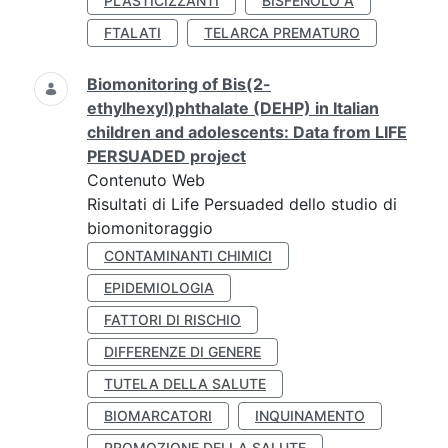
PLASTICIZZANTI
BISFENOLO A
FTALATI
TELARCA PREMATURO
Biomonitoring of Bis(2-
ethylhexyl)phthalate (DEHP) in Italian
children and adolescents: Data from LIFE
PERSUADED project
Contenuto Web
Risultati di Life Persuaded dello studio di
biomonitoraggio
CONTAMINANTI CHIMICI
EPIDEMIOLOGIA
FATTORI DI RISCHIO
DIFFERENZE DI GENERE
TUTELA DELLA SALUTE
BIOMARCATORI
INQUINAMENTO
PROMOZIONE DELLA SALUTE