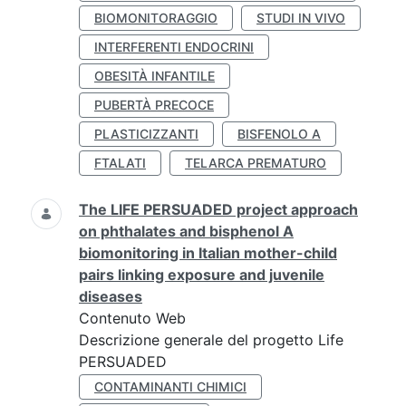
BIOMONITORAGGIO
STUDI IN VIVO
INTERFERENTI ENDOCRINI
OBESITÀ INFANTILE
PUBERTÀ PRECOCE
PLASTICIZZANTI
BISFENOLO A
FTALATI
TELARCA PREMATURO
The LIFE PERSUADED project approach
on phthalates and bisphenol A
biomonitoring in Italian mother-child
pairs linking exposure and juvenile
diseases
Contenuto Web
Descrizione generale del progetto Life
PERSUADED
CONTAMINANTI CHIMICI