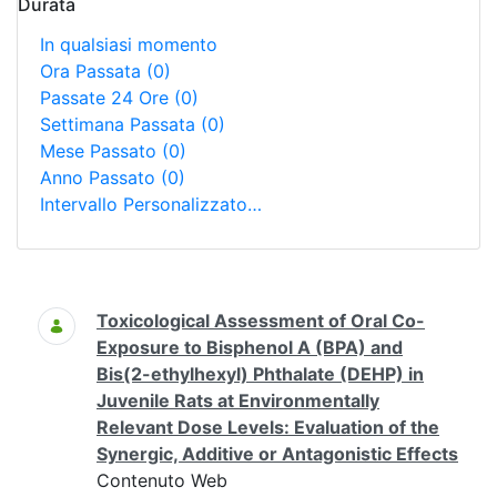
Durata
In qualsiasi momento
Ora Passata
(0)
Passate 24 Ore
(0)
Settimana Passata
(0)
Mese Passato
(0)
Anno Passato
(0)
Intervallo Personalizzato…
Ricerca
Toxicological Assessment of Oral Co-
Exposure to Bisphenol A (BPA) and
Bis(2-ethylhexyl) Phthalate (DEHP) in
Juvenile Rats at Environmentally
Relevant Dose Levels: Evaluation of the
Synergic, Additive or Antagonistic Effects
Contenuto Web