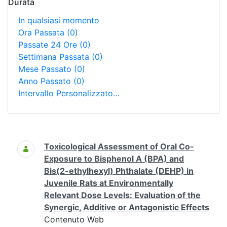
Durata
In qualsiasi momento
Ora Passata
(0)
Passate 24 Ore
(0)
Settimana Passata
(0)
Mese Passato
(0)
Anno Passato
(0)
Intervallo Personalizzato…
Ricerca
Toxicological Assessment of Oral Co-
Exposure to Bisphenol A (BPA) and
Bis(2-ethylhexyl) Phthalate (DEHP) in
Juvenile Rats at Environmentally
Relevant Dose Levels: Evaluation of the
Synergic, Additive or Antagonistic Effects
Contenuto Web