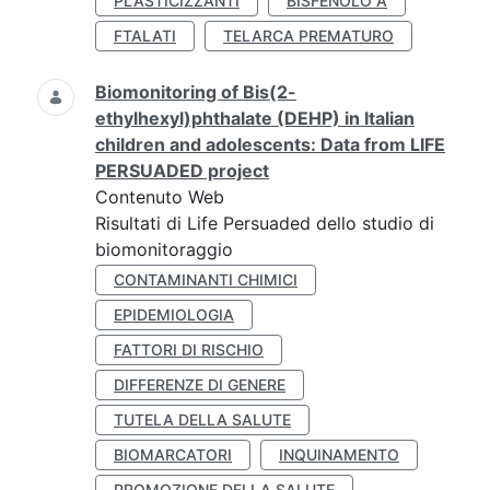
PLASTICIZZANTI
BISFENOLO A
FTALATI
TELARCA PREMATURO
Biomonitoring of Bis(2-
ethylhexyl)phthalate (DEHP) in Italian
children and adolescents: Data from LIFE
PERSUADED project
Contenuto Web
Risultati di Life Persuaded dello studio di
biomonitoraggio
CONTAMINANTI CHIMICI
EPIDEMIOLOGIA
FATTORI DI RISCHIO
DIFFERENZE DI GENERE
TUTELA DELLA SALUTE
BIOMARCATORI
INQUINAMENTO
PROMOZIONE DELLA SALUTE