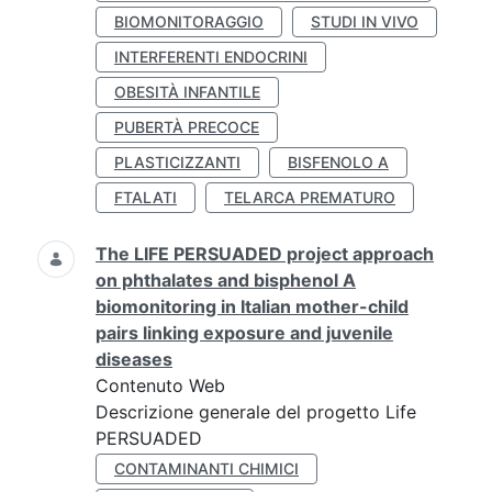
BIOMONITORAGGIO
STUDI IN VIVO
INTERFERENTI ENDOCRINI
OBESITÀ INFANTILE
PUBERTÀ PRECOCE
PLASTICIZZANTI
BISFENOLO A
FTALATI
TELARCA PREMATURO
The LIFE PERSUADED project approach
on phthalates and bisphenol A
biomonitoring in Italian mother-child
pairs linking exposure and juvenile
diseases
Contenuto Web
Descrizione generale del progetto Life
PERSUADED
CONTAMINANTI CHIMICI