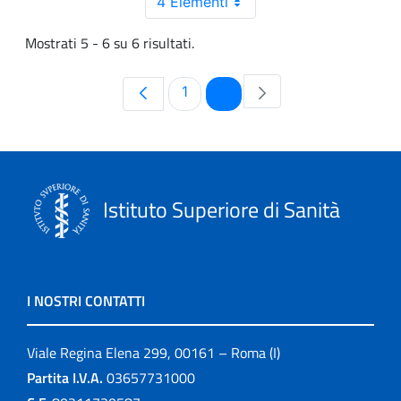
4 Elementi
Mostrati 5 - 6 su 6 risultati.
Pagina
Pagina
1
2
Istituto Superiore di Sanità
I NOSTRI CONTATTI
Viale Regina Elena 299, 00161 – Roma (I)
Partita I.V.A.
03657731000