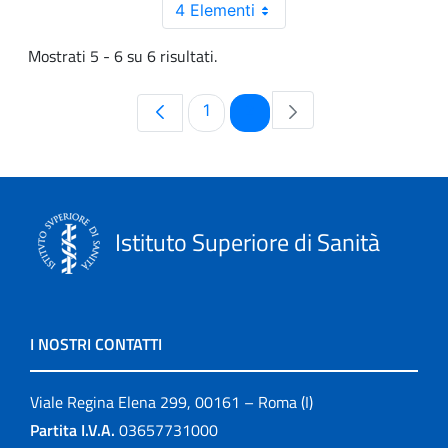
4 Elementi
Mostrati 5 - 6 su 6 risultati.
Pagina
Pagina
1
2
Istituto Superiore di Sanità
I NOSTRI CONTATTI
Viale Regina Elena 299, 00161 – Roma (I)
Partita I.V.A.
03657731000