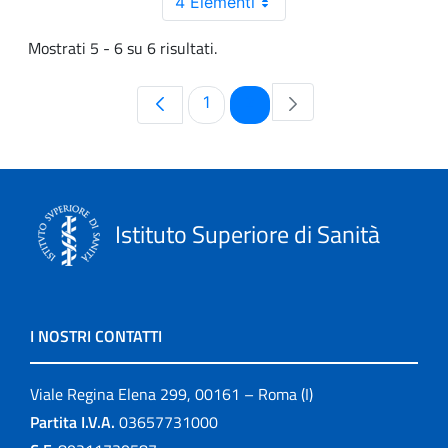
4 Elementi
Mostrati 5 - 6 su 6 risultati.
Pagina
Pagina
1
2
Istituto Superiore di Sanità
I NOSTRI CONTATTI
Viale Regina Elena 299, 00161 – Roma (I)
Partita I.V.A.
03657731000