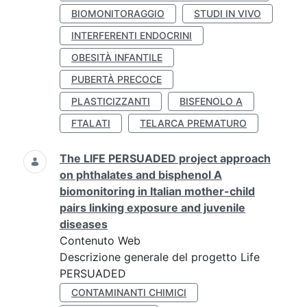
BIOMONITORAGGIO
STUDI IN VIVO
INTERFERENTI ENDOCRINI
OBESITÀ INFANTILE
PUBERTÀ PRECOCE
PLASTICIZZANTI
BISFENOLO A
FTALATI
TELARCA PREMATURO
The LIFE PERSUADED project approach
on phthalates and bisphenol A
biomonitoring in Italian mother-child
pairs linking exposure and juvenile
diseases
Contenuto Web
Descrizione generale del progetto Life
PERSUADED
CONTAMINANTI CHIMICI