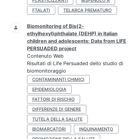
PLASTICIZZANTI
BISFENOLO A
FTALATI
TELARCA PREMATURO
Biomonitoring of Bis(2-
ethylhexyl)phthalate (DEHP) in Italian
children and adolescents: Data from LIFE
PERSUADED project
Contenuto Web
Risultati di Life Persuaded dello studio di
biomonitoraggio
CONTAMINANTI CHIMICI
EPIDEMIOLOGIA
FATTORI DI RISCHIO
DIFFERENZE DI GENERE
TUTELA DELLA SALUTE
BIOMARCATORI
INQUINAMENTO
PROMOZIONE DELLA SALUTE