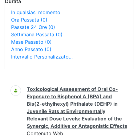
Durata
In qualsiasi momento
Ora Passata
(0)
Passate 24 Ore
(0)
Settimana Passata
(0)
Mese Passato
(0)
Anno Passato
(0)
Intervallo Personalizzato…
Ricerca
Toxicological Assessment of Oral Co-
Exposure to Bisphenol A (BPA) and
Bis(2-ethylhexyl) Phthalate (DEHP) in
Juvenile Rats at Environmentally
Relevant Dose Levels: Evaluation of the
Synergic, Additive or Antagonistic Effects
Contenuto Web