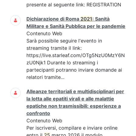
presente al seguente link: REGISTRATION
Dichiarazione di Roma
2021
: Sanità
Militare e Sanità Pubblica per le pandemie
Contenuto Web
Sarà possibile seguire l'evento in
streaming tramite il link:
https://live.starleaf.com/OTg5NzU0MzY6N
zU0Njk1 Durante lo streaming i
partecipanti potranno inviare domande ai
relatori tramite...
Alleanze territoriali e multidisciplinari per
la lotta alle epatiti virali e alle malattie
epatiche non trasmissibili: esperienze a
confronto
Contenuto Web
Per iscriversi, compilare e inviare online
entro il
25
marzo 2026 il modulo