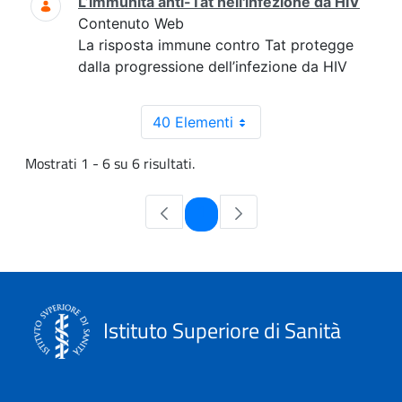
L’immunità anti-Tat nell'infezione da HIV
Contenuto Web
La risposta immune contro Tat protegge
dalla progressione dell’infezione da HIV
40 Elementi
Mostrati 1 - 6 su 6 risultati.
Pagina
1
Istituto Superiore di Sanità