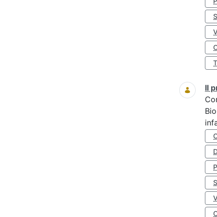
S
O
Il
Co
Bio
inf
D
S
O