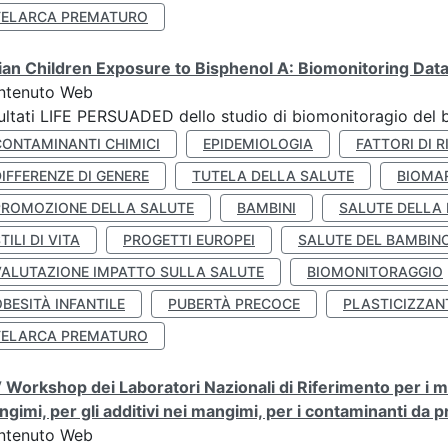
TELARCA PREMATURO
lian Children Exposure to Bisphenol A: Biomonitoring Da
ntenuto Web
ultati LIFE PERSUADED dello studio di biomonitoragio del 
CONTAMINANTI CHIMICI
EPIDEMIOLOGIA
FATTORI DI R
IFFERENZE DI GENERE
TUTELA DELLA SALUTE
BIOMA
PROMOZIONE DELLA SALUTE
BAMBINI
SALUTE DELLA
TILI DI VITA
PROGETTI EUROPEI
SALUTE DEL BAMBIN
VALUTAZIONE IMPATTO SULLA SALUTE
BIOMONITORAGGIO
BESITÀ INFANTILE
PUBERTÀ PRECOCE
PLASTICIZZAN
TELARCA PREMATURO
 Workshop dei Laboratori Nazionali di Riferimento per i met
gimi, per gli additivi nei mangimi, per i contaminanti da 
ntenuto Web