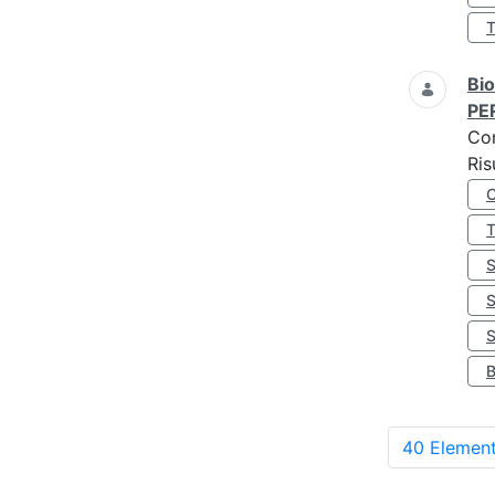
Bio
PE
Co
Ris
S
40 Element