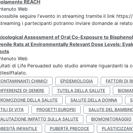
golamento REACH
ntenuto Web
possibile seguire l'evento in streaming tramite il link h
streaming i partecipanti potranno inviare domande ai relatori
icological Assessment of Oral Co-Exposure to Bisphenol 
enile Rats at Environmentally Relevant Dose Levels: Evalu
ects
ntenuto Web
ultati di Life Persuaded sullo studio animale riguardanti la 
tilesilftalato.
CONTAMINANTI CHIMICI
EPIDEMIOLOGIA
FATTORI DI R
IFFERENZE DI GENERE
TUTELA DELLA SALUTE
BIOMA
PROMOZIONE DELLA SALUTE
SALUTE DELLA DONNA
S
TILI DI VITA
PROGETTI EUROPEI
SALUTE DEL BAMBIN
VALUTAZIONE IMPATTO SULLA SALUTE
BIOMONITORAGGIO
BESITÀ INFANTILE
PUBERTÀ PRECOCE
PLASTICIZZAN