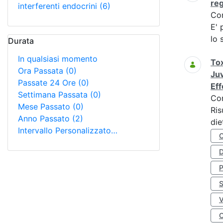
re
interferenti endocrini
(6)
Co
E' 
lo 
Durata
In qualsiasi momento
Tox
Ora Passata
(0)
Juv
Passate 24 Ore
(0)
Eff
Settimana Passata
(0)
Co
Mese Passato
(0)
Ris
Anno Passato
(2)
die
Intervallo Personalizzato…
D
S
O