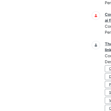
Per
Cor
ai 
Co
Per
The
lin
Co
Des
D
S
O