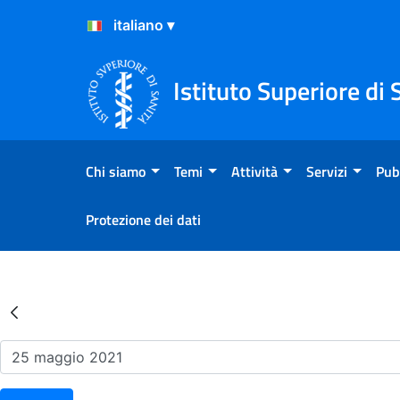
Salta al Contenuto
Salta al Footer
Istituto Superiore di 
Chi siamo
Temi
Attività
Servizi
Pub
Protezione dei dati
Risultati della Ricerca - Ev