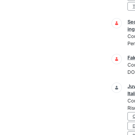
Sec
ing
Co
Per
Fak
Co
DOM
Juv
Ita
Co
Ris
D