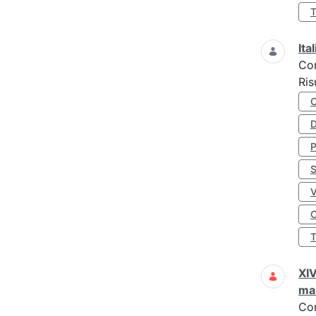
Ita
Co
Ris
D
S
O
XIV
man
Co