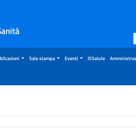
Sanità
blicazioni
Sala stampa
Eventi
ISSalute
Amministraz
enti