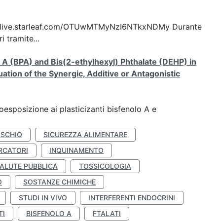
ttps://live.starleaf.com/OTUwMTMyNzI6NTkxNDMy Durante
 tramite...
A (BPA) and Bis(2-ethylhexyl) Phthalate (DEHP) in
ation of the Synergic, Additive or Antagonistic
coesposizione ai plasticizanti bisfenolo A e
ISCHIO
SICUREZZA ALIMENTARE
RCATORI
INQUINAMENTO
ALUTE PUBBLICA
TOSSICOLOGIA
O
SOSTANZE CHIMICHE
STUDI IN VIVO
INTERFERENTI ENDOCRINI
TI
BISFENOLO A
FTALATI