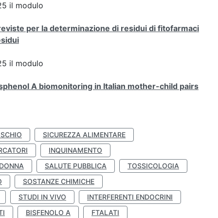
5 il modulo
viste per la determinazione di residui di fitofarmaci
esidui
5 il modulo
henol A biomonitoring in Italian mother-child pairs
ISCHIO
SICUREZZA ALIMENTARE
RCATORI
INQUINAMENTO
 DONNA
SALUTE PUBBLICA
TOSSICOLOGIA
O
SOSTANZE CHIMICHE
STUDI IN VIVO
INTERFERENTI ENDOCRINI
TI
BISFENOLO A
FTALATI