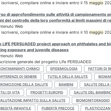
 iscriversi, compilare online e inviare entro il 15
maggio
202
so di approfondimento sulle attività di campionamento pre
fini del controllo della loro conformità ai limiti massimi di r
ntenuto Web
 iscriversi, compilare online e inviare entro il 10
maggio
202
 LIFE PERSUADED project approach on phthalates and bisp
king exposure and juvenile diseases
ntenuto Web
crizione generale del progetto Life PERSUADED
CONTAMINANTI CHIMICI
EPIDEMIOLOGIA
FATTORI DI R
IFFERENZE DI GENERE
TUTELA DELLA SALUTE
BIOMA
PROMOZIONE DELLA SALUTE
BAMBINI
SALUTE DELLA
TILI DI VITA
PROGETTI EUROPEI
SALUTE DEL BAMBIN
VALUTAZIONE IMPATTO SULLA SALUTE
BIOMONITORAGGIO
BESITÀ INFANTILE
PUBERTÀ PRECOCE
PLASTICIZZAN