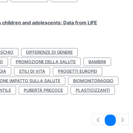
n children and adolescents: Data from LIFE
ISCHIO
DIFFERENZE DI GENERE
TO
PROMOZIONE DELLA SALUTE
BAMBINI
GIA
STILI DI VITA
PROGETTI EUROPEI
ONE IMPATTO SULLA SALUTE
BIOMONITORAGGIO
NTILE
PUBERTÀ PRECOCE
PLASTICIZZANTI
Pagina
1