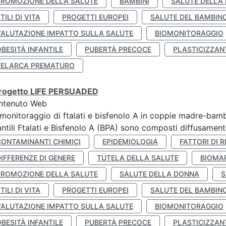
PROMOZIONE DELLA SALUTE
BAMBINI
SALUTE DELLA
TILI DI VITA
PROGETTI EUROPEI
SALUTE DEL BAMBIN
VALUTAZIONE IMPATTO SULLA SALUTE
BIOMONITORAGGIO
BESITÀ INFANTILE
PUBERTÀ PRECOCE
PLASTICIZZAN
TELARCA PREMATURO
 progetto LIFE PERSUADED
ntenuto Web
monitoraggio di ftalati e bisfenolo A in coppie madre-bamb
antili Ftalati e Bisfenolo A (BPA) sono composti diffusamente 
CONTAMINANTI CHIMICI
EPIDEMIOLOGIA
FATTORI DI R
IFFERENZE DI GENERE
TUTELA DELLA SALUTE
BIOMA
PROMOZIONE DELLA SALUTE
SALUTE DELLA DONNA
S
TILI DI VITA
PROGETTI EUROPEI
SALUTE DEL BAMBIN
VALUTAZIONE IMPATTO SULLA SALUTE
BIOMONITORAGGIO
BESITÀ INFANTILE
PUBERTÀ PRECOCE
PLASTICIZZAN