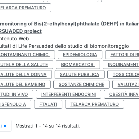
TELARCA PREMATURO
monitoring of Bis(2-ethylhexyl)phthalate (DEHP) in Italia
RSUADED project
ntenuto Web
ultati di Life Persuaded dello studio di biomonitoraggio
CONTAMINANTI CHIMICI
EPIDEMIOLOGIA
FATTORI DI R
TUTELA DELLA SALUTE
BIOMARCATORI
INQUINAMEN
SALUTE DELLA DONNA
SALUTE PUBBLICA
TOSSICOLO
SALUTE DEL BAMBINO
SOSTANZE CHIMICHE
VALUTAZI
TUDI IN VIVO
INTERFERENTI ENDOCRINI
OBESITÀ INFA
BISFENOLO A
FTALATI
TELARCA PREMATURO
Mostrati 1 - 14 su 14 risultati.
i