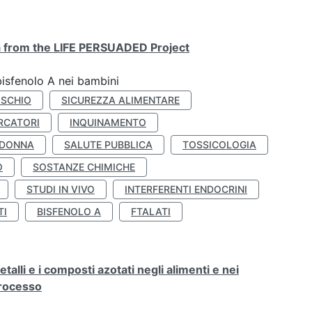
ta from the LIFE PERSUADED Project
bisfenolo A nei bambini
ISCHIO
SICUREZZA ALIMENTARE
RCATORI
INQUINAMENTO
 DONNA
SALUTE PUBBLICA
TOSSICOLOGIA
O
SOSTANZE CHIMICHE
STUDI IN VIVO
INTERFERENTI ENDOCRINI
TI
BISFENOLO A
FTALATI
alli e i composti azotati negli alimenti e nei
processo