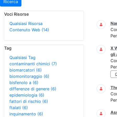
Ricerca
Voci Risorse
Ricerca
Na
Qualsiasi Risorsa
Co
Contenuto Web
(14)
Per
Tag
X W
gli
Qualsiasi Tag
Co
contaminanti chimici
(7)
Per
biomarcatori
(6)
biomonitoraggio
(6)
bisfenolo a
(6)
The
differenze di genere
(6)
Co
epidemiologia
(6)
Per
fattori di rischio
(6)
ftalati
(6)
Ass
inquinamento
(6)