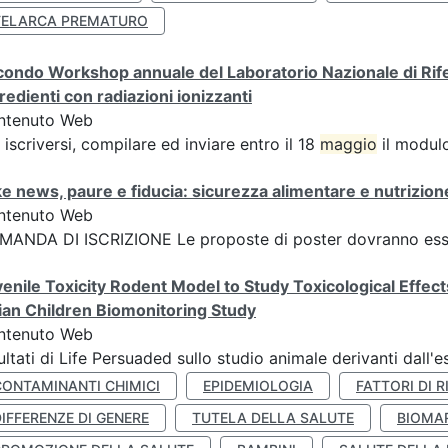
TELARCA PREMATURO
ondo Workshop annuale del Laboratorio Nazionale di Riferi
redienti con radiazioni ionizzanti
ntenuto Web
 iscriversi, compilare ed inviare entro il 18
maggio
il modulo
e news, paure e fiducia: sicurezza alimentare e nutrizione
ntenuto Web
ANDA DI ISCRIZIONE Le proposte di poster dovranno esser
enile Toxicity Rodent Model to Study Toxicological Effec
lian Children Biomonitoring Study
ntenuto Web
ultati di Life Persuaded sullo studio animale derivanti dall'
CONTAMINANTI CHIMICI
EPIDEMIOLOGIA
FATTORI DI R
IFFERENZE DI GENERE
TUTELA DELLA SALUTE
BIOMA