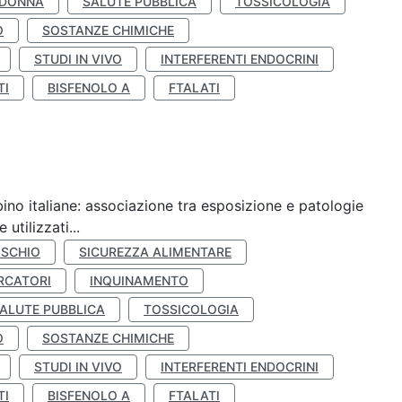
 DONNA
SALUTE PUBBLICA
TOSSICOLOGIA
O
SOSTANZE CHIMICHE
STUDI IN VIVO
INTERFERENTI ENDOCRINI
TI
BISFENOLO A
FTALATI
ino italiane: associazione tra esposizione e patologie
utilizzati...
ISCHIO
SICUREZZA ALIMENTARE
RCATORI
INQUINAMENTO
ALUTE PUBBLICA
TOSSICOLOGIA
O
SOSTANZE CHIMICHE
STUDI IN VIVO
INTERFERENTI ENDOCRINI
TI
BISFENOLO A
FTALATI