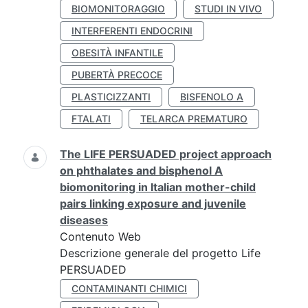
BIOMONITORAGGIO
STUDI IN VIVO
INTERFERENTI ENDOCRINI
OBESITÀ INFANTILE
PUBERTÀ PRECOCE
PLASTICIZZANTI
BISFENOLO A
FTALATI
TELARCA PREMATURO
The LIFE PERSUADED project approach
on phthalates and bisphenol A
biomonitoring in Italian mother-child
pairs linking exposure and juvenile
diseases
Contenuto Web
Descrizione generale del progetto Life
PERSUADED
CONTAMINANTI CHIMICI