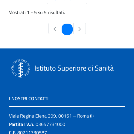
Mostrati 1 - 5 su 5 risultati.
Pagina
1
Istituto Superiore di Sanità
I NOSTRI CONTATTI
Viale Regina Elena 299, 00161 – Roma (I)
Partita I.V.A.
03657731000
C.F.
80211730587