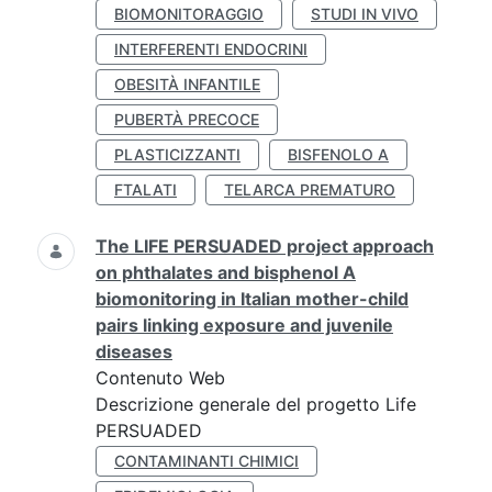
BIOMONITORAGGIO
STUDI IN VIVO
INTERFERENTI ENDOCRINI
OBESITÀ INFANTILE
PUBERTÀ PRECOCE
PLASTICIZZANTI
BISFENOLO A
FTALATI
TELARCA PREMATURO
The LIFE PERSUADED project approach
on phthalates and bisphenol A
biomonitoring in Italian mother-child
pairs linking exposure and juvenile
diseases
Contenuto Web
Descrizione generale del progetto Life
PERSUADED
CONTAMINANTI CHIMICI