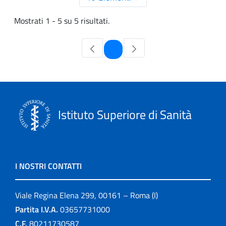
Mostrati 1 - 5 su 5 risultati.
Pagina
1
Istituto Superiore di Sanità
I NOSTRI CONTATTI
Viale Regina Elena 299, 00161 – Roma (I)
Partita I.V.A.
03657731000
C.F.
80211730587