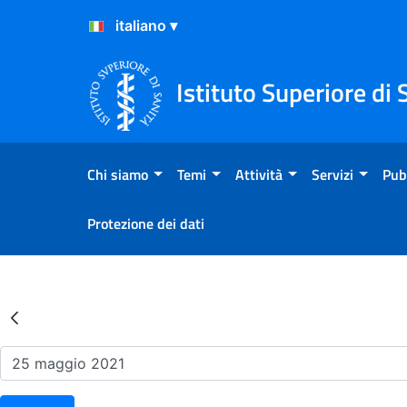
Salta al Contenuto
Salta al Footer
Istituto Superiore di 
Chi siamo
Temi
Attività
Servizi
Pub
Protezione dei dati
Risultati della Ricerca - Ev