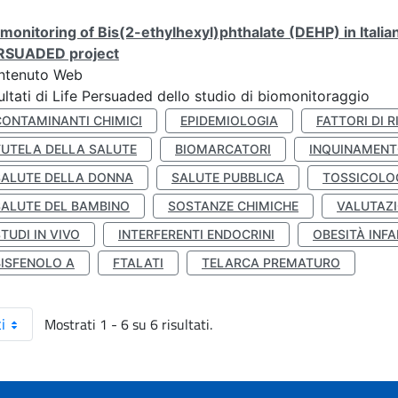
monitoring of Bis(2-ethylhexyl)phthalate (DEHP) in Italia
RSUADED project
ntenuto Web
ultati di Life Persuaded dello studio di biomonitoraggio
CONTAMINANTI CHIMICI
EPIDEMIOLOGIA
FATTORI DI R
TUTELA DELLA SALUTE
BIOMARCATORI
INQUINAMEN
SALUTE DELLA DONNA
SALUTE PUBBLICA
TOSSICOLO
SALUTE DEL BAMBINO
SOSTANZE CHIMICHE
VALUTAZI
TUDI IN VIVO
INTERFERENTI ENDOCRINI
OBESITÀ INFA
BISFENOLO A
FTALATI
TELARCA PREMATURO
Mostrati 1 - 6 su 6 risultati.
i