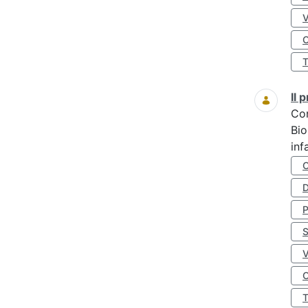
O
Il
Co
Bio
inf
D
S
O