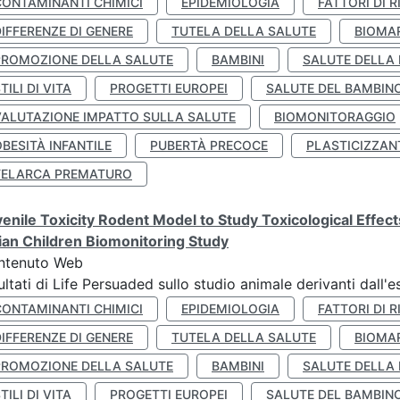
CONTAMINANTI CHIMICI
EPIDEMIOLOGIA
FATTORI DI R
IFFERENZE DI GENERE
TUTELA DELLA SALUTE
BIOMA
PROMOZIONE DELLA SALUTE
BAMBINI
SALUTE DELLA
TILI DI VITA
PROGETTI EUROPEI
SALUTE DEL BAMBIN
VALUTAZIONE IMPATTO SULLA SALUTE
BIOMONITORAGGIO
BESITÀ INFANTILE
PUBERTÀ PRECOCE
PLASTICIZZAN
TELARCA PREMATURO
enile Toxicity Rodent Model to Study Toxicological Effec
lian Children Biomonitoring Study
ntenuto Web
ultati di Life Persuaded sullo studio animale derivanti dall'
CONTAMINANTI CHIMICI
EPIDEMIOLOGIA
FATTORI DI R
IFFERENZE DI GENERE
TUTELA DELLA SALUTE
BIOMA
PROMOZIONE DELLA SALUTE
BAMBINI
SALUTE DELLA
TILI DI VITA
PROGETTI EUROPEI
SALUTE DEL BAMBIN