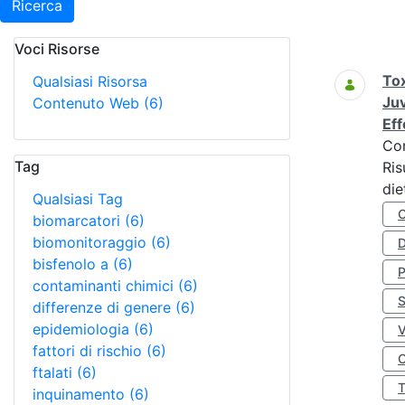
Ricerca
Voci Risorse
Ricerca
Tox
Qualsiasi Risorsa
Juv
Contenuto Web
(6)
Eff
Co
Tag
Ris
die
Qualsiasi Tag
biomarcatori
(6)
biomonitoraggio
(6)
D
bisfenolo a
(6)
contaminanti chimici
(6)
S
differenze di genere
(6)
epidemiologia
(6)
fattori di rischio
(6)
O
ftalati
(6)
inquinamento
(6)