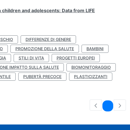
n children and adolescents: Data from LIFE
ISCHIO
DIFFERENZE DI GENERE
TO
PROMOZIONE DELLA SALUTE
BAMBINI
GIA
STILI DI VITA
PROGETTI EUROPEI
ONE IMPATTO SULLA SALUTE
BIOMONITORAGGIO
NTILE
PUBERTÀ PRECOCE
PLASTICIZZANTI
Pagina
1