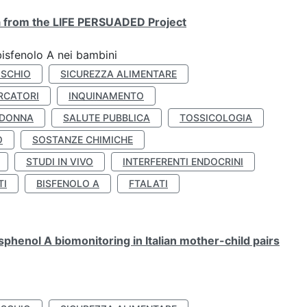
ta from the LIFE PERSUADED Project
bisfenolo A nei bambini
ISCHIO
SICUREZZA ALIMENTARE
RCATORI
INQUINAMENTO
 DONNA
SALUTE PUBBLICA
TOSSICOLOGIA
O
SOSTANZE CHIMICHE
STUDI IN VIVO
INTERFERENTI ENDOCRINI
TI
BISFENOLO A
FTALATI
henol A biomonitoring in Italian mother-child pairs