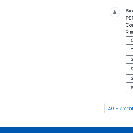
Bio
PE
Co
Ris
S
40 Element