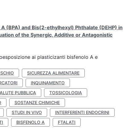
A (BPA) and Bis(2-ethylhexyl) Phthalate (DEHP) in
ation of the Synergic, Additive or Antagonistic
coesposizione ai plasticizanti bisfenolo A e
ISCHIO
SICUREZZA ALIMENTARE
RCATORI
INQUINAMENTO
ALUTE PUBBLICA
TOSSICOLOGIA
O
SOSTANZE CHIMICHE
STUDI IN VIVO
INTERFERENTI ENDOCRINI
TI
BISFENOLO A
FTALATI