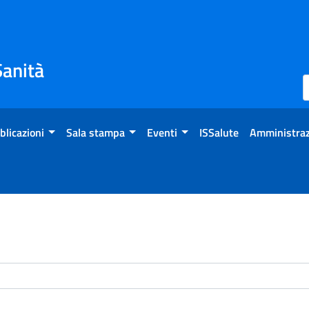
Sanità
blicazioni
Sala stampa
Eventi
ISSalute
Amministraz
enti