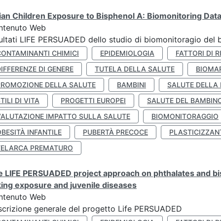
lian Children Exposure to Bisphenol A: Biomonitoring Da
ntenuto Web
ultati LIFE PERSUADED dello studio di biomonitoragio del 
CONTAMINANTI CHIMICI
EPIDEMIOLOGIA
FATTORI DI R
IFFERENZE DI GENERE
TUTELA DELLA SALUTE
BIOMA
PROMOZIONE DELLA SALUTE
BAMBINI
SALUTE DELLA
TILI DI VITA
PROGETTI EUROPEI
SALUTE DEL BAMBIN
VALUTAZIONE IMPATTO SULLA SALUTE
BIOMONITORAGGIO
BESITÀ INFANTILE
PUBERTÀ PRECOCE
PLASTICIZZAN
TELARCA PREMATURO
 LIFE PERSUADED project approach on phthalates and bisp
king exposure and juvenile diseases
ntenuto Web
crizione generale del progetto Life PERSUADED