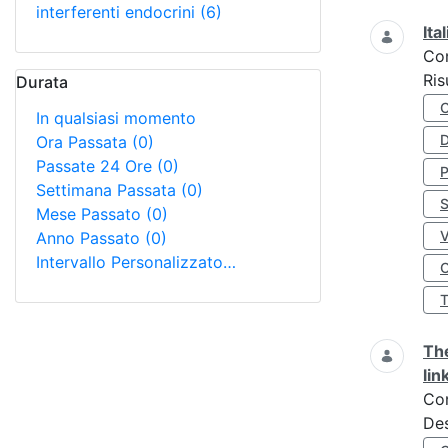
interferenti endocrini
(6)
Ita
Co
Ris
Durata
In qualsiasi momento
D
Ora Passata
(0)
Passate 24 Ore
(0)
Settimana Passata
(0)
S
Mese Passato
(0)
Anno Passato
(0)
Intervallo Personalizzato…
O
The
lin
Co
Des