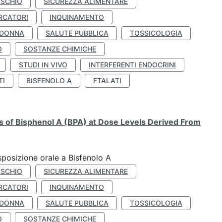
ISCHIO
SICUREZZA ALIMENTARE
RCATORI
INQUINAMENTO
 DONNA
SALUTE PUBBLICA
TOSSICOLOGIA
O
SOSTANZE CHIMICHE
STUDI IN VIVO
INTERFERENTI ENDOCRINI
TI
BISFENOLO A
FTALATI
ts of Bisphenol A (BPA) at Dose Levels Derived From
esposizione orale a Bisfenolo A
ISCHIO
SICUREZZA ALIMENTARE
RCATORI
INQUINAMENTO
 DONNA
SALUTE PUBBLICA
TOSSICOLOGIA
O
SOSTANZE CHIMICHE