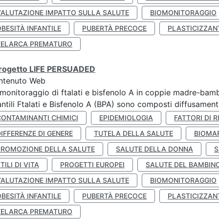
VALUTAZIONE IMPATTO SULLA SALUTE
BIOMONITORAGGIO
BESITÀ INFANTILE
PUBERTÀ PRECOCE
PLASTICIZZAN
TELARCA PREMATURO
 progetto LIFE PERSUADED
ntenuto Web
monitoraggio di ftalati e bisfenolo A in coppie madre-bamb
antili Ftalati e Bisfenolo A (BPA) sono composti diffusamente 
CONTAMINANTI CHIMICI
EPIDEMIOLOGIA
FATTORI DI R
IFFERENZE DI GENERE
TUTELA DELLA SALUTE
BIOMA
PROMOZIONE DELLA SALUTE
SALUTE DELLA DONNA
S
TILI DI VITA
PROGETTI EUROPEI
SALUTE DEL BAMBIN
VALUTAZIONE IMPATTO SULLA SALUTE
BIOMONITORAGGIO
BESITÀ INFANTILE
PUBERTÀ PRECOCE
PLASTICIZZAN
TELARCA PREMATURO