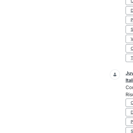
D
S
O
Juv
Ita
Co
Ris
D
S