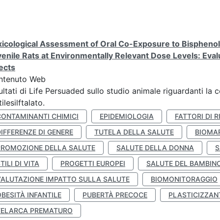
icological Assessment of Oral Co-Exposure to Bisphenol 
enile Rats at Environmentally Relevant Dose Levels: Evalu
ects
ntenuto Web
ultati di Life Persuaded sullo studio animale riguardanti la 
tilesilftalato.
CONTAMINANTI CHIMICI
EPIDEMIOLOGIA
FATTORI DI R
IFFERENZE DI GENERE
TUTELA DELLA SALUTE
BIOMA
PROMOZIONE DELLA SALUTE
SALUTE DELLA DONNA
S
TILI DI VITA
PROGETTI EUROPEI
SALUTE DEL BAMBIN
VALUTAZIONE IMPATTO SULLA SALUTE
BIOMONITORAGGIO
BESITÀ INFANTILE
PUBERTÀ PRECOCE
PLASTICIZZAN
TELARCA PREMATURO