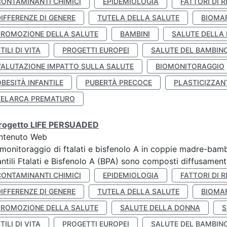
CONTAMINANTI CHIMICI
EPIDEMIOLOGIA
FATTORI DI R
IFFERENZE DI GENERE
TUTELA DELLA SALUTE
BIOMA
PROMOZIONE DELLA SALUTE
BAMBINI
SALUTE DELLA
TILI DI VITA
PROGETTI EUROPEI
SALUTE DEL BAMBIN
VALUTAZIONE IMPATTO SULLA SALUTE
BIOMONITORAGGIO
BESITÀ INFANTILE
PUBERTÀ PRECOCE
PLASTICIZZAN
TELARCA PREMATURO
 progetto LIFE PERSUADED
ntenuto Web
monitoraggio di ftalati e bisfenolo A in coppie madre-bamb
antili Ftalati e Bisfenolo A (BPA) sono composti diffusamente 
CONTAMINANTI CHIMICI
EPIDEMIOLOGIA
FATTORI DI R
IFFERENZE DI GENERE
TUTELA DELLA SALUTE
BIOMA
PROMOZIONE DELLA SALUTE
SALUTE DELLA DONNA
S
TILI DI VITA
PROGETTI EUROPEI
SALUTE DEL BAMBIN