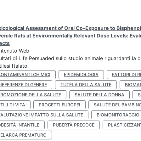
icological Assessment of Oral Co-Exposure to Bisphenol 
enile Rats at Environmentally Relevant Dose Levels: Evalu
ects
ntenuto Web
ultati di Life Persuaded sullo studio animale riguardanti la 
tilesilftalato.
CONTAMINANTI CHIMICI
EPIDEMIOLOGIA
FATTORI DI R
IFFERENZE DI GENERE
TUTELA DELLA SALUTE
BIOMA
PROMOZIONE DELLA SALUTE
SALUTE DELLA DONNA
S
TILI DI VITA
PROGETTI EUROPEI
SALUTE DEL BAMBIN
VALUTAZIONE IMPATTO SULLA SALUTE
BIOMONITORAGGIO
BESITÀ INFANTILE
PUBERTÀ PRECOCE
PLASTICIZZAN
TELARCA PREMATURO