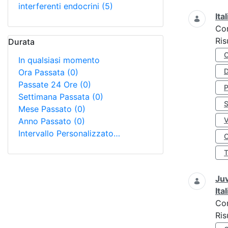
interferenti endocrini
(5)
Ita
Co
Ris
Durata
In qualsiasi momento
D
Ora Passata
(0)
Passate 24 Ore
(0)
Settimana Passata
(0)
S
Mese Passato
(0)
Anno Passato
(0)
Intervallo Personalizzato…
O
Juv
Ita
Co
Ris