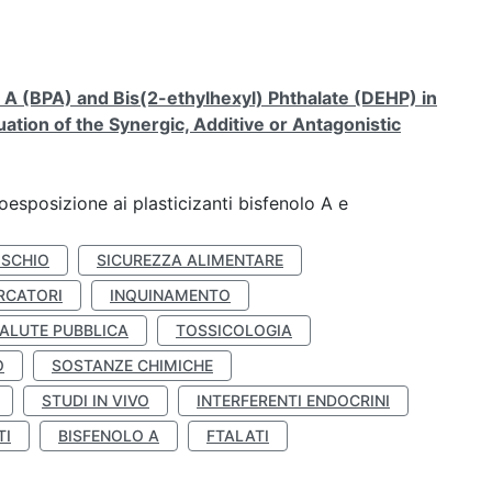
A (BPA) and Bis(2-ethylhexyl) Phthalate (DEHP) in
ation of the Synergic, Additive or Antagonistic
coesposizione ai plasticizanti bisfenolo A e
ISCHIO
SICUREZZA ALIMENTARE
RCATORI
INQUINAMENTO
ALUTE PUBBLICA
TOSSICOLOGIA
O
SOSTANZE CHIMICHE
STUDI IN VIVO
INTERFERENTI ENDOCRINI
TI
BISFENOLO A
FTALATI