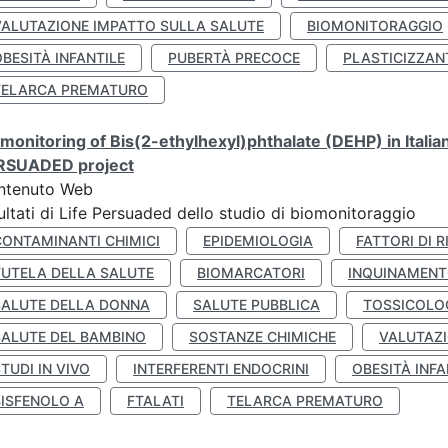
VALUTAZIONE IMPATTO SULLA SALUTE
BIOMONITORAGGIO
BESITÀ INFANTILE
PUBERTÀ PRECOCE
PLASTICIZZAN
TELARCA PREMATURO
monitoring of Bis(2-ethylhexyl)phthalate (DEHP) in Italia
RSUADED project
ntenuto Web
ultati di Life Persuaded dello studio di biomonitoraggio
CONTAMINANTI CHIMICI
EPIDEMIOLOGIA
FATTORI DI R
TUTELA DELLA SALUTE
BIOMARCATORI
INQUINAMEN
SALUTE DELLA DONNA
SALUTE PUBBLICA
TOSSICOLO
SALUTE DEL BAMBINO
SOSTANZE CHIMICHE
VALUTAZI
TUDI IN VIVO
INTERFERENTI ENDOCRINI
OBESITÀ INFA
BISFENOLO A
FTALATI
TELARCA PREMATURO