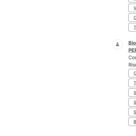
O
Bio
PE
Co
Ris
S