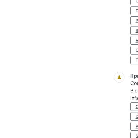
D
S
O
Il
Co
Bio
inf
D
S