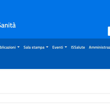
Sanità
blicazioni
Sala stampa
Eventi
ISSalute
Amministraz
enti