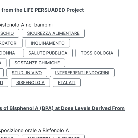
ta from the LIFE PERSUADED Project
bisfenolo A nei bambini
ISCHIO
SICUREZZA ALIMENTARE
RCATORI
INQUINAMENTO
 DONNA
SALUTE PUBBLICA
TOSSICOLOGIA
O
SOSTANZE CHIMICHE
STUDI IN VIVO
INTERFERENTI ENDOCRINI
TI
BISFENOLO A
FTALATI
ts of Bisphenol A (BPA) at Dose Levels Derived From
esposizione orale a Bisfenolo A