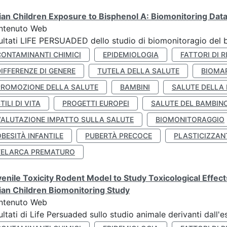
lian Children Exposure to Bisphenol A: Biomonitoring Da
ntenuto Web
ultati LIFE PERSUADED dello studio di biomonitoragio del 
CONTAMINANTI CHIMICI
EPIDEMIOLOGIA
FATTORI DI R
IFFERENZE DI GENERE
TUTELA DELLA SALUTE
BIOMA
PROMOZIONE DELLA SALUTE
BAMBINI
SALUTE DELLA
TILI DI VITA
PROGETTI EUROPEI
SALUTE DEL BAMBIN
VALUTAZIONE IMPATTO SULLA SALUTE
BIOMONITORAGGIO
BESITÀ INFANTILE
PUBERTÀ PRECOCE
PLASTICIZZAN
TELARCA PREMATURO
enile Toxicity Rodent Model to Study Toxicological Effec
lian Children Biomonitoring Study
ntenuto Web
ultati di Life Persuaded sullo studio animale derivanti dall'