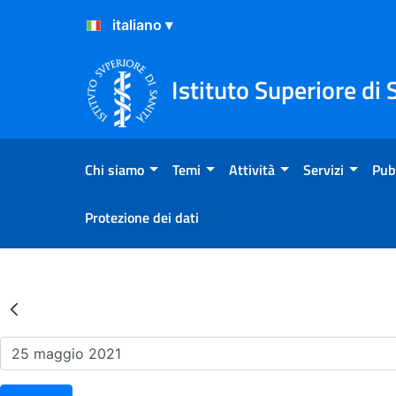
Salta al Contenuto
Salta al Footer
Istituto Superiore di 
Chi siamo
Temi
Attività
Servizi
Pub
Protezione dei dati
Risultati della Ricerca - Ev