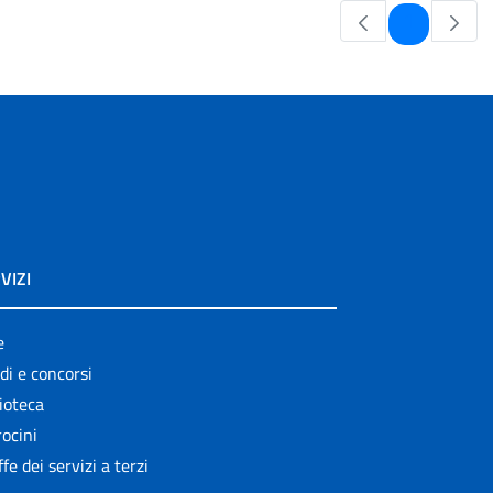
Pagina
1
VIZI
e
di e concorsi
ioteca
ocini
ffe dei servizi a terzi