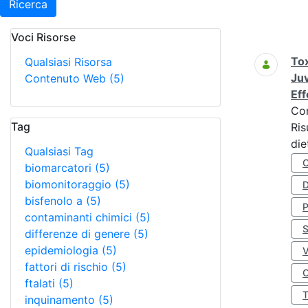
Ricerca
Voci Risorse
Ricerca
Tox
Qualsiasi Risorsa
Juv
Contenuto Web
(5)
Eff
Co
Tag
Ris
die
Qualsiasi Tag
biomarcatori
(5)
biomonitoraggio
(5)
D
bisfenolo a
(5)
contaminanti chimici
(5)
S
differenze di genere
(5)
epidemiologia
(5)
fattori di rischio
(5)
O
ftalati
(5)
inquinamento
(5)