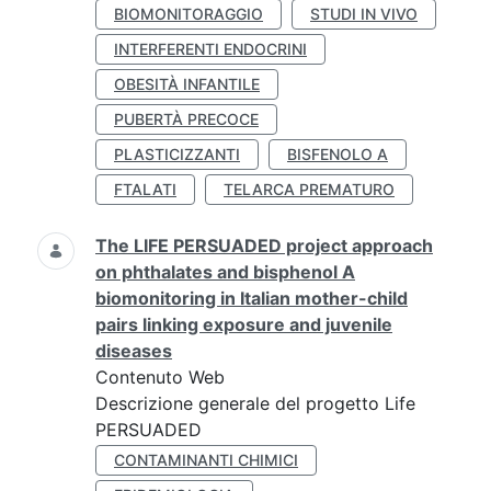
BIOMONITORAGGIO
STUDI IN VIVO
INTERFERENTI ENDOCRINI
OBESITÀ INFANTILE
PUBERTÀ PRECOCE
PLASTICIZZANTI
BISFENOLO A
FTALATI
TELARCA PREMATURO
The LIFE PERSUADED project approach
on phthalates and bisphenol A
biomonitoring in Italian mother-child
pairs linking exposure and juvenile
diseases
Contenuto Web
Descrizione generale del progetto Life
PERSUADED
CONTAMINANTI CHIMICI