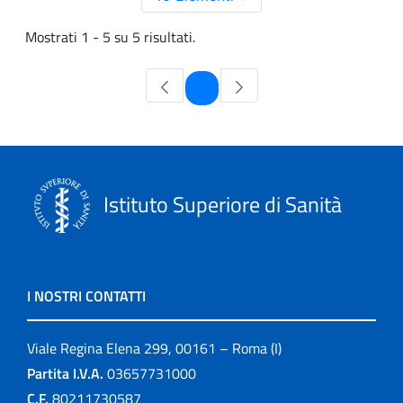
Mostrati 1 - 5 su 5 risultati.
Pagina
1
Istituto Superiore di Sanità
I NOSTRI CONTATTI
Viale Regina Elena 299, 00161 – Roma (I)
Partita I.V.A.
03657731000
C.F.
80211730587