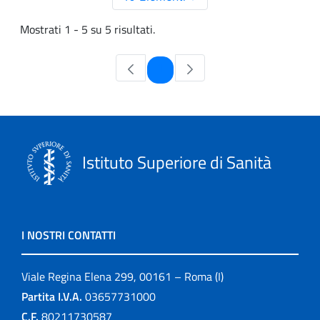
Mostrati 1 - 5 su 5 risultati.
Pagina
1
Istituto Superiore di Sanità
I NOSTRI CONTATTI
Viale Regina Elena 299, 00161 – Roma (I)
Partita I.V.A.
03657731000
C.F.
80211730587