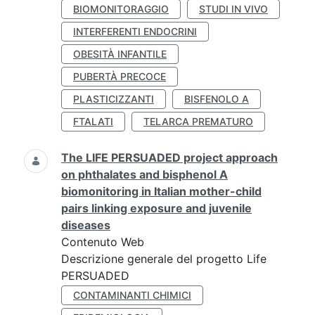
BIOMONITORAGGIO
STUDI IN VIVO
INTERFERENTI ENDOCRINI
OBESITÀ INFANTILE
PUBERTÀ PRECOCE
PLASTICIZZANTI
BISFENOLO A
FTALATI
TELARCA PREMATURO
The LIFE PERSUADED project approach
on phthalates and bisphenol A
biomonitoring in Italian mother-child
pairs linking exposure and juvenile
diseases
Contenuto Web
Descrizione generale del progetto Life
PERSUADED
CONTAMINANTI CHIMICI