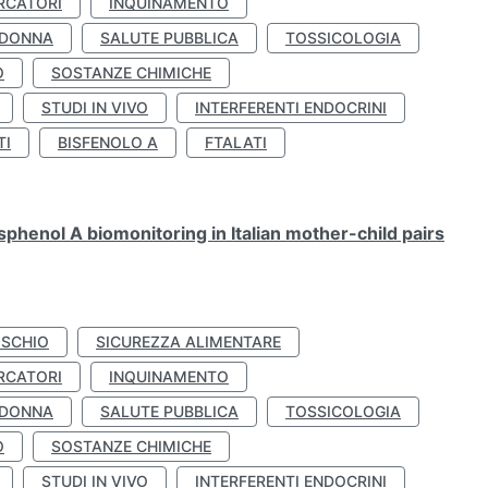
RCATORI
INQUINAMENTO
 DONNA
SALUTE PUBBLICA
TOSSICOLOGIA
O
SOSTANZE CHIMICHE
STUDI IN VIVO
INTERFERENTI ENDOCRINI
TI
BISFENOLO A
FTALATI
henol A biomonitoring in Italian mother-child pairs
ISCHIO
SICUREZZA ALIMENTARE
RCATORI
INQUINAMENTO
 DONNA
SALUTE PUBBLICA
TOSSICOLOGIA
O
SOSTANZE CHIMICHE
STUDI IN VIVO
INTERFERENTI ENDOCRINI