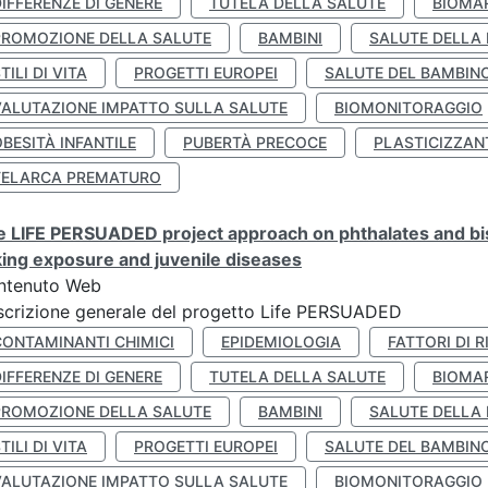
IFFERENZE DI GENERE
TUTELA DELLA SALUTE
BIOMA
PROMOZIONE DELLA SALUTE
BAMBINI
SALUTE DELLA
TILI DI VITA
PROGETTI EUROPEI
SALUTE DEL BAMBIN
VALUTAZIONE IMPATTO SULLA SALUTE
BIOMONITORAGGIO
BESITÀ INFANTILE
PUBERTÀ PRECOCE
PLASTICIZZAN
TELARCA PREMATURO
 LIFE PERSUADED project approach on phthalates and bisp
king exposure and juvenile diseases
ntenuto Web
crizione generale del progetto Life PERSUADED
CONTAMINANTI CHIMICI
EPIDEMIOLOGIA
FATTORI DI R
IFFERENZE DI GENERE
TUTELA DELLA SALUTE
BIOMA
PROMOZIONE DELLA SALUTE
BAMBINI
SALUTE DELLA
TILI DI VITA
PROGETTI EUROPEI
SALUTE DEL BAMBIN
VALUTAZIONE IMPATTO SULLA SALUTE
BIOMONITORAGGIO