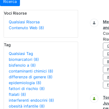
Ricerca
Voci Risorse
Ricerca
Met
Qualsiasi Risorsa
and
Contenuto Web
(8)
Co
Ris
Tag
Qualsiasi Tag
D
biomarcatori
(8)
bisfenolo a
(8)
contaminanti chimici
(8)
differenze di genere
(8)
I
epidemiologia
(8)
fattori di rischio
(8)
ftalati
(8)
Tox
interferenti endocrini
(8)
Juv
obesità infantile
(8)