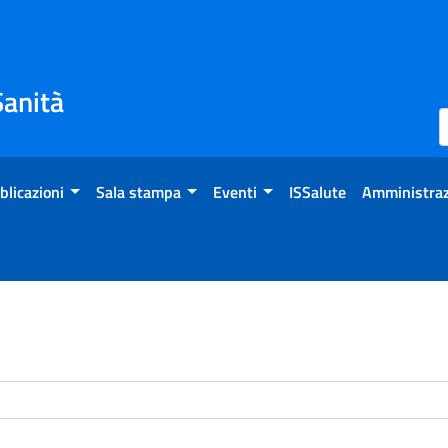
Sanità
blicazioni
Sala stampa
Eventi
ISSalute
Amministraz
enti