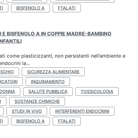
TI
BISFENOLO A
FTALATI
TI E BISFENOLO A IN COPPIE MADRE-BAMBINO
NFANTILI
ti come plasticizzanti, non persistenti nell’ambiente e
ndocrini la...
ISCHIO
SICUREZZA ALIMENTARE
RCATORI
INQUINAMENTO
 DONNA
SALUTE PUBBLICA
TOSSICOLOGIA
O
SOSTANZE CHIMICHE
STUDI IN VIVO
INTERFERENTI ENDOCRINI
TI
BISFENOLO A
FTALATI