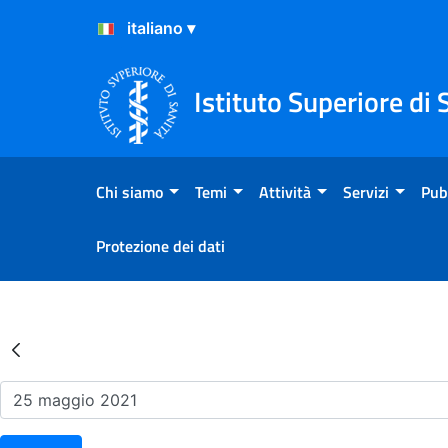
Salta al Contenuto
Salta al Footer
Istituto Superiore di 
Chi siamo
Temi
Attività
Servizi
Pub
Protezione dei dati
Risultati della Ricerca - Ev