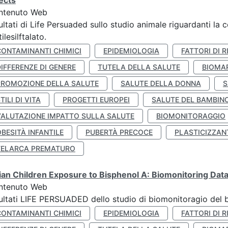
ects
ntenuto Web
ultati di Life Persuaded sullo studio animale riguardanti la 
tilesilftalato.
CONTAMINANTI CHIMICI
EPIDEMIOLOGIA
FATTORI DI R
IFFERENZE DI GENERE
TUTELA DELLA SALUTE
BIOMA
PROMOZIONE DELLA SALUTE
SALUTE DELLA DONNA
S
TILI DI VITA
PROGETTI EUROPEI
SALUTE DEL BAMBIN
VALUTAZIONE IMPATTO SULLA SALUTE
BIOMONITORAGGIO
BESITÀ INFANTILE
PUBERTÀ PRECOCE
PLASTICIZZAN
TELARCA PREMATURO
lian Children Exposure to Bisphenol A: Biomonitoring Da
ntenuto Web
ultati LIFE PERSUADED dello studio di biomonitoragio del 
CONTAMINANTI CHIMICI
EPIDEMIOLOGIA
FATTORI DI R