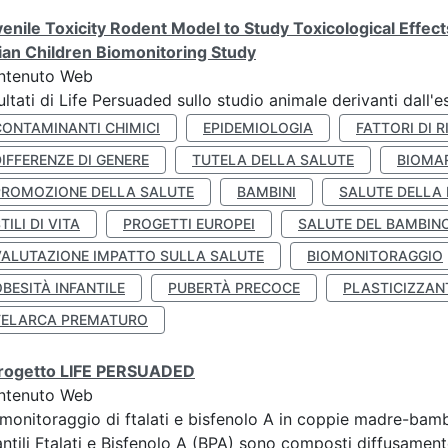
enile Toxicity Rodent Model to Study Toxicological Effec
lian Children Biomonitoring Study
ntenuto Web
ultati di Life Persuaded sullo studio animale derivanti dall'
CONTAMINANTI CHIMICI
EPIDEMIOLOGIA
FATTORI DI R
IFFERENZE DI GENERE
TUTELA DELLA SALUTE
BIOMA
PROMOZIONE DELLA SALUTE
BAMBINI
SALUTE DELLA
TILI DI VITA
PROGETTI EUROPEI
SALUTE DEL BAMBIN
VALUTAZIONE IMPATTO SULLA SALUTE
BIOMONITORAGGIO
BESITÀ INFANTILE
PUBERTÀ PRECOCE
PLASTICIZZAN
TELARCA PREMATURO
 progetto LIFE PERSUADED
ntenuto Web
monitoraggio di ftalati e bisfenolo A in coppie madre-bamb
antili Ftalati e Bisfenolo A (BPA) sono composti diffusamente 