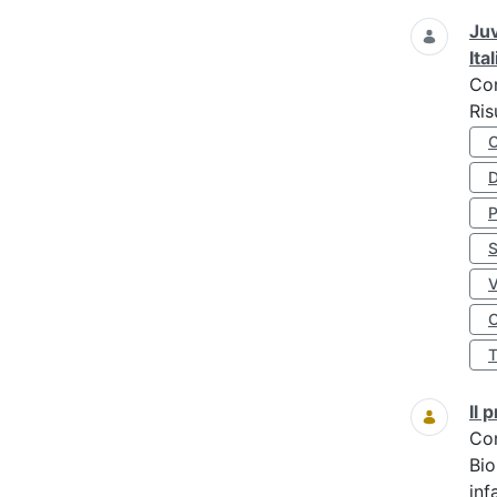
Juv
Ita
Co
Ris
D
S
O
Il
Co
Bio
inf