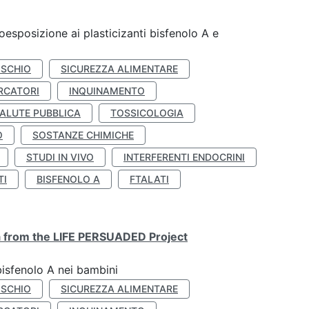
coesposizione ai plasticizanti bisfenolo A e
ISCHIO
SICUREZZA ALIMENTARE
RCATORI
INQUINAMENTO
ALUTE PUBBLICA
TOSSICOLOGIA
O
SOSTANZE CHIMICHE
STUDI IN VIVO
INTERFERENTI ENDOCRINI
TI
BISFENOLO A
FTALATI
ta from the LIFE PERSUADED Project
bisfenolo A nei bambini
ISCHIO
SICUREZZA ALIMENTARE