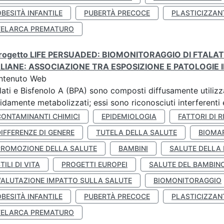
BESITÀ INFANTILE
PUBERTÀ PRECOCE
PLASTICIZZAN
TELARCA PREMATURO
 progetto LIFE PERSUADED: BIOMONITORAGGIO DI FTALA
ALIANE: ASSOCIAZIONE TRA ESPOSIZIONE E PATOLOGIE I
ntenuto Web
lati e Bisfenolo A (BPA) sono composti diffusamente utilizza
idamente metabolizzati; essi sono riconosciuti interferenti e
CONTAMINANTI CHIMICI
EPIDEMIOLOGIA
FATTORI DI R
IFFERENZE DI GENERE
TUTELA DELLA SALUTE
BIOMA
PROMOZIONE DELLA SALUTE
BAMBINI
SALUTE DELLA
TILI DI VITA
PROGETTI EUROPEI
SALUTE DEL BAMBIN
VALUTAZIONE IMPATTO SULLA SALUTE
BIOMONITORAGGIO
BESITÀ INFANTILE
PUBERTÀ PRECOCE
PLASTICIZZAN
TELARCA PREMATURO