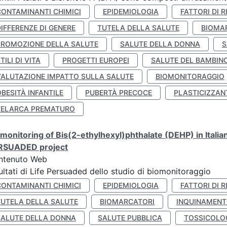
CONTAMINANTI CHIMICI
EPIDEMIOLOGIA
FATTORI DI R
IFFERENZE DI GENERE
TUTELA DELLA SALUTE
BIOMA
PROMOZIONE DELLA SALUTE
SALUTE DELLA DONNA
S
TILI DI VITA
PROGETTI EUROPEI
SALUTE DEL BAMBIN
VALUTAZIONE IMPATTO SULLA SALUTE
BIOMONITORAGGIO
BESITÀ INFANTILE
PUBERTÀ PRECOCE
PLASTICIZZAN
TELARCA PREMATURO
monitoring of Bis(2-ethylhexyl)phthalate (DEHP) in Italia
RSUADED project
ntenuto Web
ultati di Life Persuaded dello studio di biomonitoraggio
CONTAMINANTI CHIMICI
EPIDEMIOLOGIA
FATTORI DI R
TUTELA DELLA SALUTE
BIOMARCATORI
INQUINAMEN
SALUTE DELLA DONNA
SALUTE PUBBLICA
TOSSICOLO