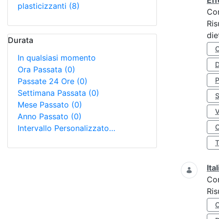
Eff
plasticizzanti
(8)
Co
Ris
die
Durata
In qualsiasi momento
D
Ora Passata
(0)
Passate 24 Ore
(0)
Settimana Passata
(0)
S
Mese Passato
(0)
Anno Passato
(0)
O
Intervallo Personalizzato…
Ita
Co
Ris