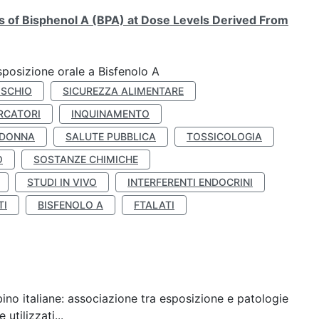
ts of Bisphenol A (BPA) at Dose Levels Derived From
esposizione orale a Bisfenolo A
ISCHIO
SICUREZZA ALIMENTARE
RCATORI
INQUINAMENTO
 DONNA
SALUTE PUBBLICA
TOSSICOLOGIA
O
SOSTANZE CHIMICHE
STUDI IN VIVO
INTERFERENTI ENDOCRINI
TI
BISFENOLO A
FTALATI
ino italiane: associazione tra esposizione e patologie
utilizzati...