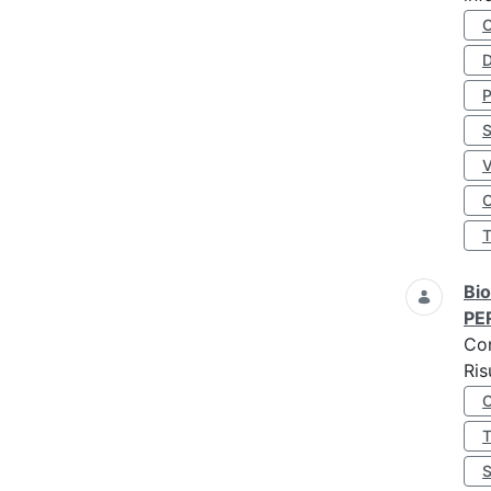
D
S
O
Bio
PE
Co
Ris