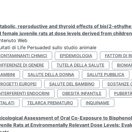
abolic, reproductive and thyroid effects of bis(2-ethylhe
 female juvenile rats at dose levels derived from childre
ntenuto Web
ultati di Life Persuaded sullo studio animale
CONTAMINANTI CHIMICI
EPIDEMIOLOGIA
FATTORI DI R
IFFERENZE DI GENERE
TUTELA DELLA SALUTE
BIOMA
BAMBINI
SALUTE DELLA DONNA
SALUTE PUBBLICA
PROGETTI EUROPEI
SALUTE DEL BAMBINO
SOSTANZE 
NTERFERENTI ENDOCRINI
OBESITÀ INFANTILE
PUBERT
FTALATI
TELARCA PREMATURO
INQUINAME
icological Assessment of Oral Co-Exposure to Bisphenol 
enile Rats at Environmentally Relevant Dose Levels: Evalu