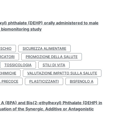
xyl) phthalate (DEHP) orally administered to male
n biomonitoring study
ISCHIO
SICUREZZA ALIMENTARE
RCATORI
PROMOZIONE DELLA SALUTE
TOSSICOLOGIA
STILI DI VITA
CHIMICHE
VALUTAZIONE IMPATTO SULLA SALUTE
À PRECOCE
PLASTICIZZANTI
BISFENOLO A
A (BPA) and Bis(2-ethylhexyl) Phthalate (DEHP) in
ation of the Synergic, Additive or Antagonistic