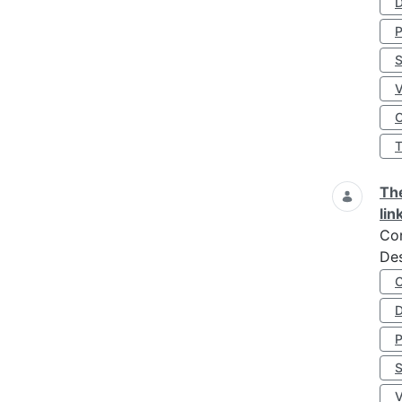
D
S
O
The
lin
Co
Des
D
S