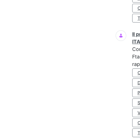
O
Il
IT
Co
Fta
rap
D
S
O